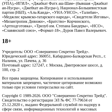
(УПА),«ИГИЛ», «Джабхат Фатх аш-Шам» (бывшая «Джабхат
ан-Нусра», «Джебхат ан-Нусра»), Национал-Большевистская
партия (НБП), «Аль-Каида», «УНА-УНСО», «Талибан»,
«Меджлис крымско-татарского народа», «Свидетели Иеговы»,
«Мизантропик Дивижн», «Братство» Корчинского,
«Артподготовка», «Тризуб им. Степана Бандеры», «НСО»,
«Славянский союз», «Формат-18», Дуров Павел Валерьевич.
18+
Учредитель: ООО «Совершенно Секретно Трейд».
Юридический адрес: 360051, Кабардино-Балкарская Респ., г.
Нальчик, ул. Пачева, д. 36
Почтовый адрес: 127247, г. Москва, Дмитровское шоссе, д.
100, стр. 2
Все права защищены. Копирование и использование
материалов запрещено, частичное цитирование возможно
только при условии гиперссылки на сайт.
Copyright © 1989-2026. ООО "Совершенно Секретно Трейд".
Свидетельство о регистрации ЭЛ № ФС 77-79634 от
25.12.2020 г., выдано Федеральной службой по надзору в
сфере связи, информационных технологий и массовых