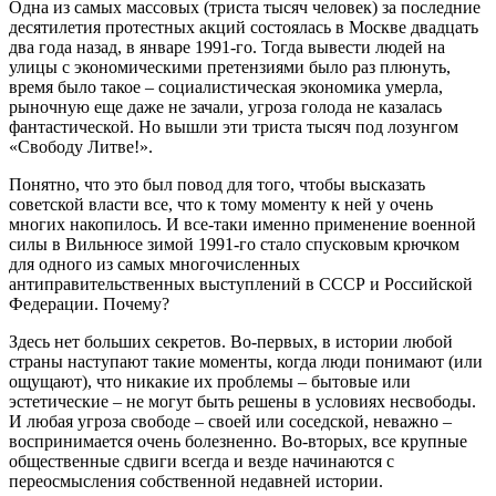
Одна из самых массовых (триста тысяч человек) за последние
десятилетия протестных акций состоялась в Москве двадцать
два года назад, в январе 1991-го. Тогда вывести людей на
улицы с экономическими претензиями было раз плюнуть,
время было такое – социалистическая экономика умерла,
рыночную еще даже не зачали, угроза голода не казалась
фантастической. Но вышли эти триста тысяч под лозунгом
«Свободу Литве!».
Понятно, что это был повод для того, чтобы высказать
советской власти все, что к тому моменту к ней у очень
многих накопилось. И все-таки именно применение военной
силы в Вильнюсе зимой 1991-го стало спусковым крючком
для одного из самых многочисленных
антиправительственных выступлений в СССР и Российской
Федерации. Почему?
Здесь нет больших секретов. Во-первых, в истории любой
страны наступают такие моменты, когда люди понимают (или
ощущают), что никакие их проблемы – бытовые или
эстетические – не могут быть решены в условиях несвободы.
И любая угроза свободе – своей или соседской, неважно –
воспринимается очень болезненно. Во-вторых, все крупные
общественные сдвиги всегда и везде начинаются с
переосмысления собственной недавней истории.