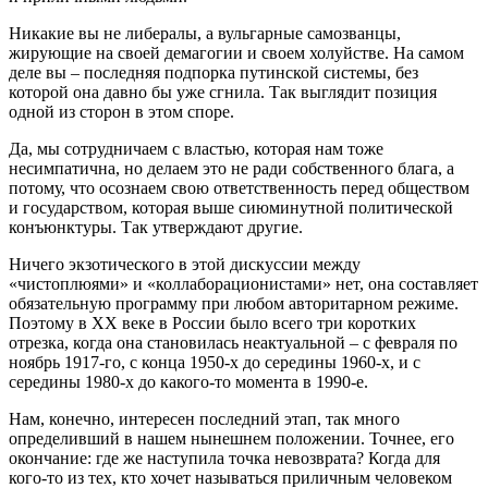
Никакие вы не либералы, а вульгарные самозванцы,
жирующие на своей демагогии и своем холуйстве. На самом
деле вы – последняя подпорка путинской системы, без
которой она давно бы уже сгнила. Так выглядит позиция
одной из сторон в этом споре.
Да, мы сотрудничаем с властью, которая нам тоже
несимпатична, но делаем это не ради собственного блага, а
потому, что осознаем свою ответственность перед обществом
и государством, которая выше сиюминутной политической
конъюнктуры. Так утверждают другие.
Ничего экзотического в этой дискуссии между
«чистоплюями» и «коллаборационистами» нет, она составляет
обязательную программу при любом авторитарном режиме.
Поэтому в ХХ веке в России было всего три коротких
отрезка, когда она становилась неактуальной – с февраля по
ноябрь 1917-го, с конца 1950-х до середины 1960-х, и с
середины 1980-х до какого-то момента в 1990-е.
Нам, конечно, интересен последний этап, так много
определивший в нашем нынешнем положении. Точнее, его
окончание: где же наступила точка невозврата? Когда для
кого-то из тех, кто хочет называться приличным человеком