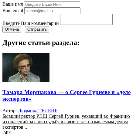
Ваше имя
Ваш email
Введите Ваш комментарий
Отмена
Отправить
Другие статьи раздела:
Тамара Морщакова — о Сергее Гуриеве и «деле
экспертов»
Автор:
Людмила ТЕЛЕНЬ
Бывший ректор РЭШ Сергей Гуриев, уехавший во Францию
из опасений за свою судьбу в связи с так называемым делом
экспертов...
2491