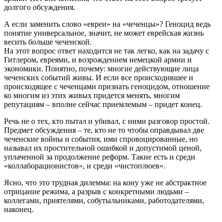
долгого обсуждения.
А если заменить слово «евреи» на «чеченцы»? Геноцид ведь
понятие универсальное, значит, не может еврейская жизнь
весить больше чеченской.
На этот вопрос ответ находится не так легко, как на задачу с
Гитлером, евреями, и возрождением немецкой армии и
экономики. Понятно, почему: многие действующие лица
чеченских событий живы. И если все происходившее и
происходящее с чеченцами признать геноцидом, отношение
ко многим из этих живых придется менять, многим
репутациям – вполне сейчас приемлемым – придет конец.
Речь не о тех, кто пытал и убивал, с ними разговор простой.
Предмет обсуждения – те, кто не то чтобы оправдывал две
чеченские войны и события, ими спровоцированные, но
называл их простительной ошибкой и допустимой ценой,
уплаченной за продолжение реформ. Такие есть и среди
«коллаборационистов», и среди «чистоплюев».
Ясно, что это трудная дилемма: на кону уже не абстрактное
отрицание режима, а разрыв с конкретными людьми –
коллегами, приятелями, собутыльниками, работодателями,
наконец.