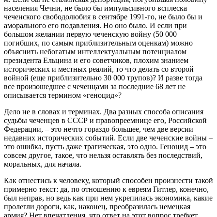
населения Чечни, не было бы импульсивного всплеска
чеченского свободолюбия в сентябре 1991-го, не было бы и
аморального его подавления. Но оно было. И если при
большом желании первую чеченскую войну (50 000
погибших, по самым приблизительным оценкам) можно
объяснить небогатым интеллектуальным потенциалом
президента Ельцина и его советчиков, плохим знанием
исторических и местных реалий, то что делать со второй
войной (еще приблизительно 30 000 трупов)? И разве тогда
все произошедшее с чеченцами за последние 68 лет не
описывается термином «геноцид»?
Дело не в словах и терминах. Два разных способа описания
судьбы чеченцев в СССР и правопреемнице его, Российской
Федерации, – это нечто гораздо большее, чем две версии
недавних исторических событий. Если две чеченские войны –
это ошибка, пусть даже трагическая, это одно. Геноцид – это
совсем другое, такое, что нельзя оставлять без последствий,
моральных, для начала.
Как отнестись к человеку, который способен произнести такой
примерно текст: да, по отношению к евреям Гитлер, конечно,
был неправ, но ведь как при нем укрепилась экономика, какие
пролегли дороги, как, наконец, преобразилась немецкая
армия? Нет впечатления, что ответ на этот вопрос требует