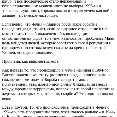
шкур, и все последующее стало неизбежным и
безальтернативным: мошеннические выборы 1996-го и
залоговые аукционы, взрывы домов и вторая чеченская война,
дальше – путинское настоящее.
Если верно, что Чечня – главное российское событие
последних двадцати лет, если солидарное отношение к ней
может стать точкой вожделенной консолидации
оппозиционных рядов, то в чем, казалось бы, проблема? Мало
ведь найдется людей, которые заботятся о своей репутации и
одновременно готовы вслух сказать: да хрен с ней, с этой
Чечней, есть дела поважнее.
Проблема, как выясняется, есть.
Как назвать то, что происходило в Чечне начиная с 1994-го?
Восстановление конституционного порядка ошибочными, к
сожалению, методами? Борьба с сепаратизмом с
применением, увы, избыточной силы? Ликвидация гнезда
международного терроризма, повлекшая за собой неизбежные
жертвы, о которых мы, конечно, скорбим? Это один взгляд на
вещи.
Есть и другой. То, что происходило и происходит в Чечне с
1994-го, есть продолжение того, что началось раньше – в 1944-
м. Если бы не сталинская депортация, погубившая половину