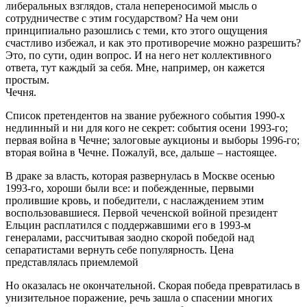
либеральных взглядов, стала непереносимой мысль о
сотрудничестве с этим государством? На чем они
принципиально разошлись с теми, кто этого ощущения
счастливо избежал, и как это противоречие можно разрешить?
Это, по сути, один вопрос. И на него нет коллективного
ответа, тут каждый за себя. Мне, например, он кажется
простым.
Чечня.
Список претендентов на звание рубежного события 1990-х
недлинный и ни для кого не секрет: события осени 1993-го;
первая война в Чечне; залоговые аукционы и выборы 1996-го;
вторая война в Чечне. Пожалуй, все, дальше – настоящее.
В драке за власть, которая развернулась в Москве осенью
1993-го, хороши были все: и побежденные, первыми
пролившие кровь, и победители, с наслаждением этим
воспользовавшиеся. Первой чеченской войной президент
Ельцин расплатился с поддержавшими его в 1993-м
генералами, рассчитывая заодно скорой победой над
сепаратистами вернуть себе популярность. Цена
представлялась приемлемой
Но оказалась не окончательной. Скорая победа превратилась в
унизительное поражение, речь зашла о спасении многих