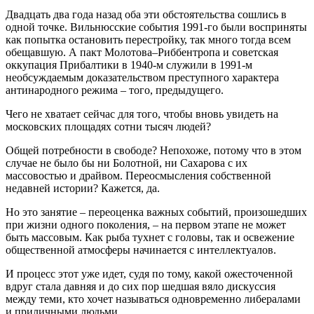
Двадцать два года назад оба эти обстоятельства сошлись в
одной точке. Вильнюсские события 1991-го были восприняты
как попытка остановить перестройку, так много тогда всем
обещавшую. А пакт Молотова–Риббентропа и советская
оккупация Прибалтики в 1940-м служили в 1991-м
необсуждаемым доказательством преступного характера
антинародного режима – того, предыдущего.
Чего не хватает сейчас для того, чтобы вновь увидеть на
московских площадях сотни тысяч людей?
Общей потребности в свободе? Непохоже, потому что в этом
случае не было бы ни Болотной, ни Сахарова с их
массовостью и драйвом. Переосмысления собственной
недавней истории? Кажется, да.
Но это занятие – переоценка важных событий, произошедших
при жизни одного поколения, – на первом этапе не может
быть массовым. Как рыба тухнет с головы, так и освежение
общественной атмосферы начинается с интеллектуалов.
И процесс этот уже идет, судя по тому, какой ожесточенной
вдруг стала давняя и до сих пор шедшая вяло дискуссия
между теми, кто хочет называться одновременно либералами
и приличными людьми.