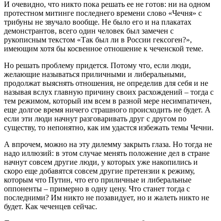
И очевидно, что никто пока решать ее не готов: ни на одном
протестном митинге последнего времени слово «Чечня» с
трибуны не звучало вообще. Не было его и на плакатах
демонстрантов, всего один человек был замечен с
рукописным текстом «Так был ли в России гексоген?»,
имеющим хотя бы косвенное отношение к чеченской теме.
Но решать проблему придется. Потому что, если люди,
желающие называться приличными и либеральными,
продолжат выяснять отношения, не определив для себя и не
называя вслух главную причину своих расхождений – тогда с
тем режимом, который им всем в разной мере несимпатичен,
еще долгое время ничего страшного происходить не будет. А
если эти люди начнут разговаривать друг с другом по
существу, то непонятно, как им удастся избежать темы Чечни.
А впрочем, можно на эту дилемму закрыть глаза. Но тогда не
надо иллюзий: в этом случае менять положение дел в стране
начнут совсем другие люди, у которых уже накопились и
скоро еще добавятся совсем другие претензии к режиму,
которым что Путин, что его приличные и либеральные
оппоненты – примерно в одну цену. Что станет тогда с
последними? Им никто не позавидует, но и жалеть никто не
будет. Как чеченцев сейчас.