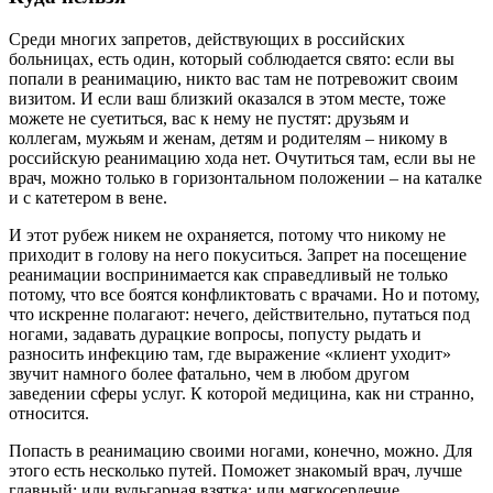
Среди многих запретов, действующих в российских
больницах, есть один, который соблюдается свято: если вы
попали в реанимацию, никто вас там не потревожит своим
визитом. И если ваш близкий оказался в этом месте, тоже
можете не суетиться, вас к нему не пустят: друзьям и
коллегам, мужьям и женам, детям и родителям – никому в
российскую реанимацию хода нет. Очутиться там, если вы не
врач, можно только в горизонтальном положении – на каталке
и с катетером в вене.
И этот рубеж никем не охраняется, потому что никому не
приходит в голову на него покуситься. Запрет на посещение
реанимации воспринимается как справедливый не только
потому, что все боятся конфликтовать с врачами. Но и потому,
что искренне полагают: нечего, действительно, путаться под
ногами, задавать дурацкие вопросы, попусту рыдать и
разносить инфекцию там, где выражение «клиент уходит»
звучит намного более фатально, чем в любом другом
заведении сферы услуг. К которой медицина, как ни странно,
относится.
Попасть в реанимацию своими ногами, конечно, можно. Для
этого есть несколько путей. Поможет знакомый врач, лучше
главный; или вульгарная взятка; или мягкосердечие