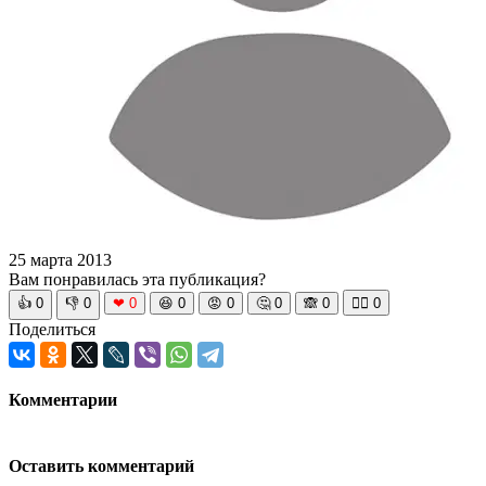
25 марта 2013
Вам понравилась эта публикация?
👍
0
👎
0
❤
0
😆
0
😡
0
🤔
0
🙈
0
🧘‍♀️
0
Поделиться
Комментарии
Оставить комментарий