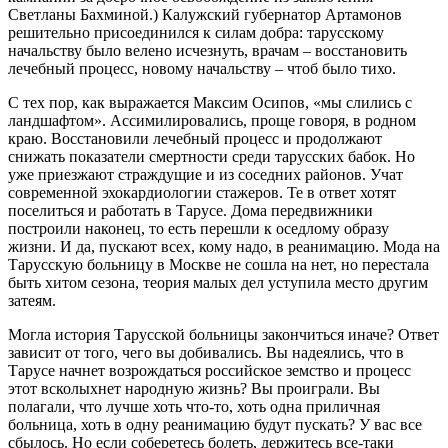
Светланы Бахминой.) Калужский губернатор Артамонов
решительно присоединился к силам добра: тарусскому
начальству было велено исчезнуть, врачам – восстановить
лечебный процесс, новому начальству – чтоб было тихо.
С тех пор, как выражается Максим Осипов, «мы слились с
ландшафтом». Ассимилировались, проще говоря, в родном
краю. Восстановили лечебный процесс и продолжают
снижать показатели смертности среди тарусских бабок. Но
уже приезжают страждущие и из соседних районов. Учат
современной эхокардиологии стажеров. Те в ответ хотят
поселиться и работать в Тарусе. Дома передвижники
построили наконец, то есть перешли к оседлому образу
жизни. И да, пускают всех, кому надо, в реанимацию. Мода на
Тарусскую больницу в Москве не сошла на нет, но перестала
быть хитом сезона, теория малых дел уступила место другим
затеям.
Могла история Тарусской больницы закончиться иначе? Ответ
зависит от того, чего вы добивались. Вы надеялись, что в
Тарусе начнет возрождаться российское земство и процесс
этот всколыхнет народную жизнь? Вы проиграли. Вы
полагали, что лучше хоть что-то, хоть одна приличная
больница, хоть в одну реанимацию будут пускать? У вас все
сбылось. Но если соберетесь болеть, держитесь все-таки