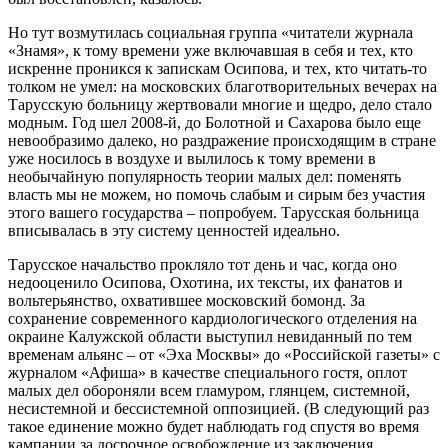
Но тут возмутилась социальная группа «читатели журнала
«Знамя», к тому времени уже включавшая в себя и тех, кто
искренне проникся к запискам Осипова, и тех, кто читать-то
толком не умел: на московских благотворительных вечерах на
Тарусскую больницу жертвовали многие и щедро, дело стало
модным. Год шел 2008-й, до Болотной и Сахарова было еще
невообразимо далеко, но раздражение происходящим в стране
уже носилось в воздухе и вылилось к тому времени в
необычайную популярность теории малых дел: поменять
власть мы не можем, но помочь слабым и сирым без участия
этого вашего государства – попробуем. Тарусская больница
вписывалась в эту систему ценностей идеально.
Тарусское начальство прокляло тот день и час, когда оно
недооценило Осипова, Охотина, их тексты, их фанатов и
вольтерьянство, охватившее московский бомонд. За
сохранение современного кардиологического отделения на
окраине Калужской области выступил невиданный по тем
временам альянс – от «Эха Москвы» до «Российской газеты» с
журналом «Афиша» в качестве специального гостя, оплот
малых дел обороняли всем гламуром, глянцем, системной,
несистемной и бессистемной оппозицией. (В следующий раз
такое единение можно будет наблюдать год спустя во время
кампании за досрочное освобождение из заключения