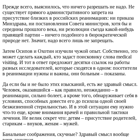
Прежде всего, выяснилось, что ничего разрешать не надо. Не
существует прямого административного запрета на
присутствие близких в российских реанимациях: ни приказа
Минздрава, ни постановления Совета министров, хотя бы и
середины прошлого века, ни резолюции съезда какой-нибудь
правящей партии – ничего подобного в бюрократической
природе нет. Значит, надо всего лишь не запрещать.
Затем Осипов и Охотин изучили чужой опыт. Собственно, это
может сделать каждый, кто задаст поисковику слова medical
visiting. И тот в ответ предложит десятки ссылок на работы
разных исследователей, которые сходятся в одном: посетители
в реанимации нужны и важны, они больным – показаны.
Да если бы и не было этих изысканий, есть же здравый смысл.
Человек, оказавшийся – как правило, неожиданно – в
реанимации, сильно болеет, а кроме того, обнаруживает себя в
условиях, способных довести его до психоза одной своей
безжизненной стерильностью. И в этой ситуации ему нужно
что-то еще, кроме внимания врачей и правильной тактики
лечения. Не велик секрет что: детям – присутствие родителей,
старикам – внуков, женам – мужей.
Банальные соображения, скучные? Здравый смысл вообще
вещь занудная.