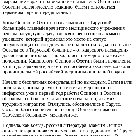
выражение «врачи-подвижники» вызывает у Осипова и
Охотина аллергическую реакцию, будем пользоваться
термином «врачи-передвижники»
Когда Осипов и Охотин познакомились с Тарусской
больницей, главный врач этого медицинского учреждения
решала насущную задачу: где взять рентгенолога взамен
ушедшего, который променял это место на статус
посудомойщика в соседнем кафе с зарплатой в два раза выше.
Остальное в Тарусской больнице – от кадрового насыщения
до состояния потолков – находилось примерно в таком же
положении. Кардиологи Осипов и Охотин были впечатлены,
хотя и догадывались, что ничего особенно экзотического для
провинциальной российской медицины они не наблюдают.
Начали с бесплатных консультаций по выходным. Затем взяли
полставки, потом целую. Статистика смертности от
инфарктов уже в первый год работы Осипова и Охотина
обрадовала и больных, и местное начальство, и самих
трудовых мигрантов. Втянулись, обосновались в Тарусе.
Создали благотворительный фонд «Общество помощи
Тарусской больнице», москвичи же.
Подвела, как всегда, русская литература. Максим Осипов
описал историю появления московских кардиологов в Тарусе