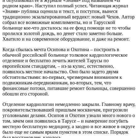
и опубликовал ее в журнале «Знамя» под названием «В
родном краю». Наступил полный успех. Читающая журнал
«Знамя» публика оценила и текст, и поступок, вынеся
традиционно экзальтированный вердикт: новый Чехов. Автор
собрал все возможные комплименты, но и Тарусской
больнице кое-что досталось: на ее фонд помощи не то чтобы
пролился золотой дождь, но денег стало заметно больше.
Хватило и на современное оборудование, и даже на ремонт.
Когда сбылась мечта Осипова и Охотина – построить в
обычной российской больнице толковое кардиологическое
отделение и бесплатно лечить жителей Тарусы по
европейским стандартам, – из-за кулис, естественно,
появилось местное начальство. Оно было задето двумя
обстоятельствами: во-первых, чрезмерным вниманием к
подвижникам-передвижникам, во-вторых, тем, что
финансовые потоки, питавшие ремонт больницы, совершенно
обошли его стороной.
Отделение кардиологии немедленно закрыли. Главному врачу,
покровительствовавшей пришлым москвичам, пригрозили
уголовными делами. Осипов и Охотин узнали много нового о
том, зачем они появились в Тарусе – и намерение погубить
местную бесплатную медицину, а заодно и все живое в округе
было еще не самым ярким пунктом в этом списке. Порядок
был восстановлен, казалось.