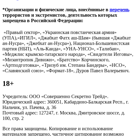
*Организации и физические лица, внесённные в
перечень
террористов и экстремистов, деятельность которых
запрещена в Российской Федерации:
«Правый сектор», «Украинская повстанческая армия»
(УПА),«ИГИЛ», «Джабхат Фатх аш-Шам» (бывшая «Джабхат
ан-Нусра», «Джебхат ан-Нусра»), Национал-Большевистская
партия (НБП), «Аль-Каида», «УНА-УНСО», «Талибан»,
«Меджлис крымско-татарского народа», «Свидетели Иеговы»,
«Мизантропик Дивижн», «Братство» Корчинского,
«Артподготовка», «Тризуб им. Степана Бандеры», «НСО»,
«Славянский союз», «Формат-18», Дуров Павел Валерьевич.
18+
Учредитель: ООО «Совершенно Секретно Трейд».
Юридический адрес: 360051, Кабардино-Балкарская Респ., г.
Нальчик, ул. Пачева, д. 36
Почтовый адрес: 127247, г. Москва, Дмитровское шоссе, д.
100, стр. 2
Все права защищены. Копирование и использование
материалов запрещено, частичное цитирование возможно