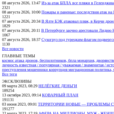
08 августа 2026, 13:47
Из-за атак БПЛА все пляжи в Геленджик
2321
08 августа 2026, 10:00
Пожары и раненые: последствия атак на
1221
07 августа 2026, 20:34
В Ялте БЭК атаковал пляж, в Керчи дрон
1829
07 августа 2026, 20:11
В Петербурге заочно арестовали Лидию 
1067
07 августа 2026, 18:37
Сухогруз под турецким флагом подвергс
1130
Все новости
ГЛАВНЫЕ ТЕМЫ
космос
атака дронов, беспилотников, бпла
монархия, дворянств
личность известная / популярная / уважаемая / знаменитая / ис
преступления
мошенники
коррупция
миграционная политика,
Все теги
ЭКСКЛЮЗИВЫ
09 марта 2023, 08:29
НЕЛЁГКИЕ ДЕНЬГИ
189254
13 октября 2023, 09:14
КОВАРНЫЙ ПЛАН
191131
03 июня 2023, 09:01
ТЕРРИТОРИИ НОВЫЕ — ПРОБЛЕМЫ 
191277
22 марта 2023, 17:19
АФЕРА НА МИЛЛИОНЫ. МУЖ - ЖЕН