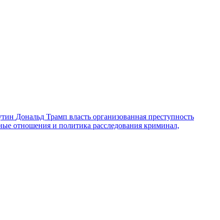
утин
Дональд Трамп
власть
организованная преступность
ные отношения и политика
расследования
криминал,