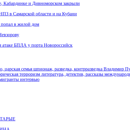
е, Кабардинке и Дивноморском закрыли
 НПЗ в Самарской области и на Кубани
 попал в жилой дом
Невзорову
я атаке БПЛА у порта Новороссийск
о, царская семья
шпионаж, разведка, контрразведка
Владимир П
торическая
терроризм
литература, детектив, рассказы
международ
 мигранты
интервью
СТАРЫЕ
ЩИНА