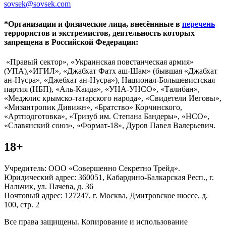
sovsek@sovsek.com
*Организации и физические лица, внесённные в
перечень
террористов и экстремистов, деятельность которых
запрещена в Российской Федерации:
«Правый сектор», «Украинская повстанческая армия»
(УПА),«ИГИЛ», «Джабхат Фатх аш-Шам» (бывшая «Джабхат
ан-Нусра», «Джебхат ан-Нусра»), Национал-Большевистская
партия (НБП), «Аль-Каида», «УНА-УНСО», «Талибан»,
«Меджлис крымско-татарского народа», «Свидетели Иеговы»,
«Мизантропик Дивижн», «Братство» Корчинского,
«Артподготовка», «Тризуб им. Степана Бандеры», «НСО»,
«Славянский союз», «Формат-18», Дуров Павел Валерьевич.
18+
Учредитель: ООО «Совершенно Секретно Трейд».
Юридический адрес: 360051, Кабардино-Балкарская Респ., г.
Нальчик, ул. Пачева, д. 36
Почтовый адрес: 127247, г. Москва, Дмитровское шоссе, д.
100, стр. 2
Все права защищены. Копирование и использование