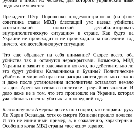
рубежа и писал их человек, для которого украинский язык
родным не является.
Президент Пётр Порошенко продемонстрировал (на фоне
советника главы МВД) блестящий ум: назвал убийства
«сознательной попыткой дестабилизировать
внутриполитическую ситуацию» в стране. Как будто на
Украине не происходит и не происходило за последний год
ничего, что дестабилизирует ситуацию.
Что еще обращает на себя внимание? Скорее всего, оба
убийства так и останутся нераскрытыми. Возможно, МВД
Украины и заявит о задержании кого-то, но действительно ли
это будут убийцы Калашникова и Бузины? Политические
убийства в мировой практике раскрываются довольно сложно
и даже после установления исполнителя оставляют немало
загадок. Арест заказчиков в политике – редчайшее явление. И
дело даже не в том, что это произошло на Украине, которая
уже сбилась со счета убитых за прошедший год.
Благополучная Америка до сих пор спорит, кто направил руку
Ли Харви Освальда, хотя со смерти Кеннеди прошло полвека.
И это не единичный пример, а, к сожалению, характерный.
Особенно когда МВД страны «все ясно» заранее.