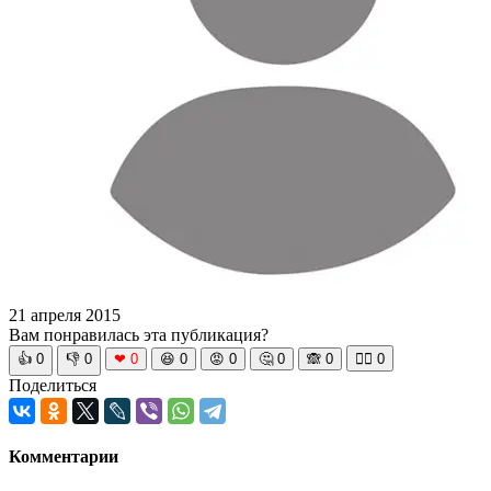
21 апреля 2015
Вам понравилась эта публикация?
👍
0
👎
0
❤
0
😆
0
😡
0
🤔
0
🙈
0
🧘‍♀️
0
Поделиться
Комментарии