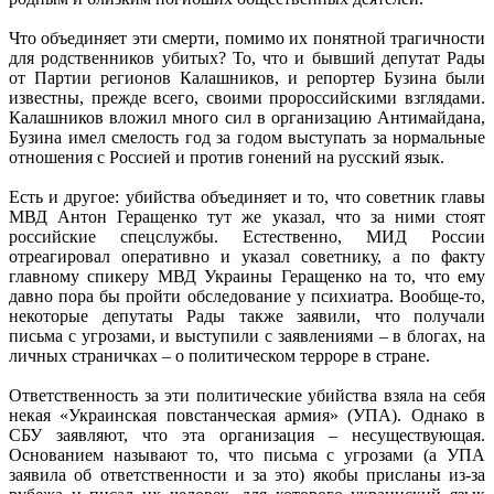
Что объединяет эти смерти, помимо их понятной трагичности
для родственников убитых? То, что и бывший депутат Рады
от Партии регионов Калашников, и репортер Бузина были
известны, прежде всего, своими пророссийскими взглядами.
Калашников вложил много сил в организацию Антимайдана,
Бузина имел смелость год за годом выступать за нормальные
отношения с Россией и против гонений на русский язык.
Есть и другое: убийства объединяет и то, что советник главы
МВД Антон Геращенко тут же указал, что за ними стоят
российские спецслужбы. Естественно, МИД России
отреагировал оперативно и указал советнику, а по факту
главному спикеру МВД Украины Геращенко на то, что ему
давно пора бы пройти обследование у психиатра. Вообще-то,
некоторые депутаты Рады также заявили, что получали
письма с угрозами, и выступили с заявлениями – в блогах, на
личных страничках – о политическом терроре в стране.
Ответственность за эти политические убийства взяла на себя
некая «Украинская повстанческая армия» (УПА). Однако в
СБУ заявляют, что эта организация – несуществующая.
Основанием называют то, что письма с угрозами (а УПА
заявила об ответственности и за это) якобы присланы из-за