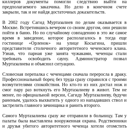
киллеров документы помогли следствию выйти на
предполагаемого заказчика. Но дело в конечном счете
закрыли, так и не найдя достаточных доказательств.
В 2002 году Сагид Муртазалиев по делам оказывается в
Москве. Встретившись вечером со своим другом, они решили
пойти в баню. Но по случайному совпадению в это же самое
время в заведение, которое располагалось в тогда еще
гостинице «Орленок» на улице Косыгина, пришли
представители столичного авторитетного чеченского клана.
Узнав, что парная уже занята чужаками, чеченцы стали
требовать освободить сауну. Администратор позвал
Муртазалиева и объяснил ситуацию.
Словесная перепалка с чеченцами сначала переросла в драку.
Профессиональный борец без труда сразу справился с троими
возмутителями спокойствия. Но кто-то из них достал нож и
смог пару раз воткнуть его Муртазалиеву в живот. Тем не
менее, по официальной версии, Сагиду Муртазалиеву, будучи
раненым, удалось выхватить у одного из нападавших ствол и
застрелить главного зачинщика и ранить второго.
Самого Муртазалиева сразу же отправили в больницу. Там у
палаты была выставлена вооруженная охрана. Родственники
и друзья убитого авторитетного чеченца хотели отомстить