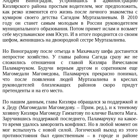
Андрей Виноградов, устроившись в администрацию
Кизлярского района простым водителем, мог предположить,
как резко изменится его жизнь после личного знакомства с
кумиром своего детства Сагидом Муртазалиевым. В 2010
году он станет самым молодым в России руководителем
муниципального образования. Потом примет ислам и возьмет
себе мусульманское имя Юсуп. И в итоге породнится со своим
шефом, женившись на двоюродной сестре Муртазалиева.
Но Виноградову после отъезда в Махачкалу шефа достанется
непростое хозяйство. У главы района Сагида сразу же не
сложились отношения с главой Кизляра Вячеславом
Паламарчуком. Будучи верным другом и соратником еще
Магомедали Магомедова, Паламарчук прекрасно понимал,
что после появления людей Муртазалиева в креслах
руководителей близлежащих районов скоро придут
претенденты и на его место.
По нашим данным, глава Кизляра обращался за поддержкой и
к Деду (Магомедали Магомедову. – Прим. ред.), и к теневому
хозяину Кизляра Магомеду Гамзатову по кличке Валюта Мага.
Заручившись поддержкой последнего, Паламарчуку на какое-
то время удалось заморозить конфликт. Но в любой момент он
мог вспыхнуть с новой силой. Логический выход из этого
противостояния был единственным – в городе и районе