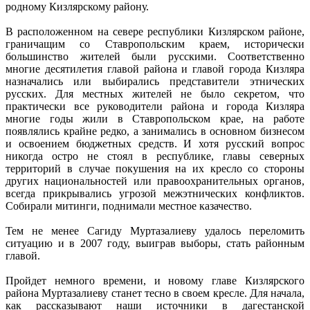
родному Кизлярскому району.
В расположенном на севере республики Кизлярском районе,
граничащим со Ставропольским краем, исторически
большинство жителей были русскими. Соответственно
многие десятилетия главой района и главой города Кизляра
назначались или выбирались представители этнических
русских. Для местных жителей не было секретом, что
практически все руководители района и города Кизляра
многие годы жили в Ставропольском крае, на работе
появлялись крайне редко, а занимались в основном бизнесом
и освоением бюджетных средств. И хотя русский вопрос
никогда остро не стоял в республике, главы северных
территорий в случае покушения на их кресло со стороны
других национальностей или правоохранительных органов,
всегда прикрывались угрозой межэтнических конфликтов.
Собирали митинги, поднимали местное казачество.
Тем не менее Сагиду Муртазалиеву удалось переломить
ситуацию и в 2007 году, выиграв выборы, стать районным
главой.
Пройдет немного времени, и новому главе Кизлярского
района Муртазалиеву станет тесно в своем кресле. Для начала,
как рассказывают наши источники в дагестанской