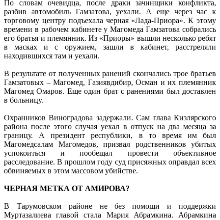
По словам очевидца, после драки зачинщики конфликта,
разбив автомобиль Гамзатова, уехали. А еще через час к
торговому центру подъехала черная «Лада-Приора». К этому
времени в рабочем кабинете у Магомеда Гамзатова собрались
его братья и племянник. Из «Приоры» вышли несколько ребят
в масках и с оружием, зашли в кабинет, расстреляли
находившихся там и уехали.
В результате от полученных ранений скончались трое братьев
Гамзатовых – Магомед, Газиявдибир, Осман и их племянник
Магомед Омаров. Еще один брат с ранениями был доставлен
в больницу.
Охранников Виноградова задержали. Сам глава Кизлярского
района после этого случая уехал в отпуск на два месяца за
границу. А президент республики, в то время им был
Магомедсалам Магомедов, призвал родственников убитых
успокоиться и пообещал провести объективное
расследование. В прошлом году суд присяжных оправдал всех
обвиняемых в этом массовом убийстве.
ЧЕРНАЯ МЕТКА ОТ АМИРОВА?
В Тарумовском районе не без помощи и поддержки
Муртазалиева главой стала Мария Абрамкина. Абрамкина