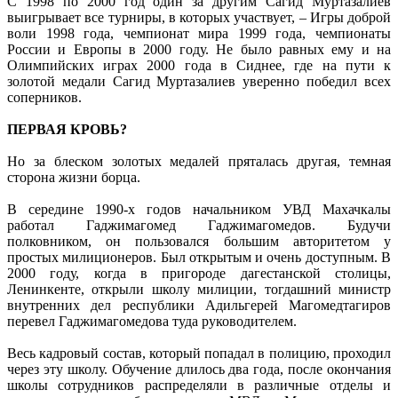
С 1998 по 2000 год один за другим Сагид Муртазалиев
выигрывает все турниры, в которых участвует, – Игры доброй
воли 1998 года, чемпионат мира 1999 года, чемпионаты
России и Европы в 2000 году. Не было равных ему и на
Олимпийских играх 2000 года в Сиднее, где на пути к
золотой медали Сагид Муртазалиев уверенно победил всех
соперников.
ПЕРВАЯ КРОВЬ?
Но за блеском золотых медалей пряталась другая, темная
сторона жизни борца.
В середине 1990-х годов начальником УВД Махачкалы
работал Гаджимагомед Гаджимагомедов. Будучи
полковником, он пользовался большим авторитетом у
простых милиционеров. Был открытым и очень доступным. В
2000 году, когда в пригороде дагестанской столицы,
Ленинкенте, открыли школу милиции, тогдашний министр
внутренних дел республики Адильгерей Магомедтагиров
перевел Гаджимагомедова туда руководителем.
Весь кадровый состав, который попадал в полицию, проходил
через эту школу. Обучение длилось два года, после окончания
школы сотрудников распределяли в различные отделы и