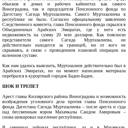
обысков в домах и рабочих кабинетах как самого
Виноградова, так и председателя Пенсионного фонда по
Дагестану Сагида Муртазалиева. Самого Муртазалиева в
республике не было. Согласно официальному заявлению
Следственного комитета, глава Пенсионного фонда скрылся в
Объединенных Арабских Эмиратах, где у него есть
недвижимость на сумму 20 млн долларов. Как пояснили
представители самого Сагида Муртазалиева, он
действительно находится за границей, ни от кого не
скрываясь, в связи с проведением плановой операции на
коленном суставе.
Как нам удалось выяснить, Муртазалиев действительно был в
Арабских Эмиратах, но на момент написания материала
перебрался в курортный городок Баден-Баден.
ШОК И ТРЕПЕТ
Арест главы Кизлярского района Виноградова и возможность
возбуждения уголовного дела против главы Пенсионного
фонда Дагестана Сагида Муртазалиева – после ареста и суда
над бессменным мэром Махачкалы Саидом Амировым –
снова шокировал население республики.
В северных районах республики, да и в Махачкале,