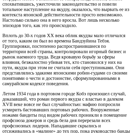
спохватившись, ужесточили законодательство и повели
тотальное наступление на якудзу, оказалось, что вырвать ее из
контекста японской действительности просто невозможно.
Настолько сильно она в него вросла. Вот лишь несколько
эпизодов того, как это происходило.
Вплоть до 30-х годов ХХ века облик якудзы мало отличался
от того, каким он был во времена Бандзуйина Тебэя.
Группировки, постепенно распространившиеся по
территории всей страны, контролировали игорный бизнес и
рынок наемного труда. Ведя кровавую борьбу за сферы
влияния, безжалостно убивая тех, кто становился у них на
пути, якудза при этом не считали себя преступниками. Они
представлялись эдакими японскими робин-гудами со своими
понятиями о чести и достоинстве, сформулированными в
самурайском кодексе поведения.
Летом 1934 года в портовом городе Кобэ произошел случай,
доказавший, что роман первого якудза с властью в далеком
XVII веке вовсе не был случайностью: мафию попросили
усмирить бастовавших портовых рабочих. Вооруженные
ножами бандиты под видом рабочих проникли в помещение
профсоюза докеров и средь бела дня перерезали всех
профсоюзных лидеров. Нападавшие скрылись и
отсиживались в «малине» до тех пор, пока руководство банды