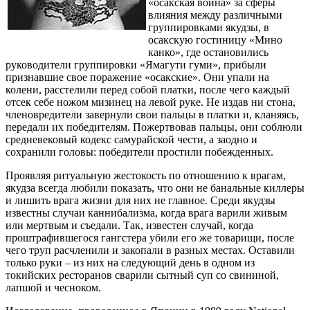
«осакская война» за сферы
влияния между различными
группировками якудзы, в
осакскую гостиницу «Мино
канко», где остановились
руководители группировки «Ямагути гуми», прибыли
признавшие свое поражение «осакские». Они упали на
колени, расстелили перед собой платки, после чего каждый
отсек себе ножом мизинец на левой руке. Не издав ни стона,
членовредители завернули свои пальцы в платки и, кланяясь,
передали их победителям. Пожертвовав пальцы, они соблюли
средневековый кодекс самурайской чести, а заодно и
сохранили головы: победители простили побежденных.
Проявляя ритуальную жестокость по отношению к врагам,
якудза всегда любили показать, что они не банальные киллеры
и лишить врага жизни для них не главное. Среди якудзы
известны случаи каннибализма, когда врага варили живым
или мертвым и съедали. Так, известен случай, когда
проштрафившегося гангстера убили его же товарищи, после
чего труп расчленили и закопали в разных местах. Оставили
только руки – из них на следующий день в одном из
токийских ресторанов сварили сытный суп со свининой,
лапшой и чесноком.