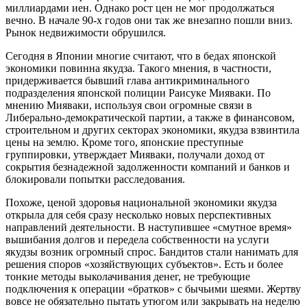
миллиардами иен. Однако рост цен не мог продолжаться
вечно. В начале 90-х годов они так же внезапно пошли вниз.
Рынок недвижимости обрушился.
Сегодня в Японии многие считают, что в бедах японской
экономики повинна якудза. Такого мнения, в частности,
придерживается бывший глава антикриминального
подразделения японской полиции Раисуке Мияваки. По
мнению Мияваки, используя свои огромные связи в
Либерально-демократической партии, а также в финансовом,
строительном и других секторах экономики, якудза взвинтила
цены на землю. Кроме того, японские преступные
группировки, утверждает Мияваки, получали доход от
сокрытия безнадежной задолженности компаний и банков и
блокировали попытки расследования.
Похоже, ценой здоровья национальной экономики якудза
открыла для себя сразу несколько новых перспективных
направлений деятельности. В наступившее «смутное время»
вышибания долгов и передела собственности на услуги
якудзы возник огромный спрос. Бандитов стали нанимать для
решения споров «хозяйствующих субъектов». Есть и более
тонкие методы выколачивания денег, не требующие
подключения к операции «братков» с бычьими шеями. Жертву
вовсе не обязательно пытать утюгом или закрывать на неделю