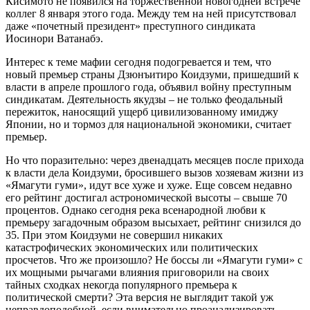
Кисимото не появился на торжественной новогодней встрече
коллег 8 января этого года. Между тем на ней присутствовал
даже «почетный президент» преступного синдиката
Иосинори Ватанабэ.
Интерес к теме мафии сегодня подогревается и тем, что
новый премьер страны Дзюнъитиро Коидзуми, пришедший к
власти в апреле прошлого года, объявил войну преступным
синдикатам. Деятельность якудзы – не только феодальный
пережиток, наносящий ущерб цивилизованному имиджу
Японии, но и тормоз для национальной экономики, считает
премьер.
Но что поразительно: через двенадцать месяцев после прихода
к власти дела Коидзуми, бросившего вызов хозяевам жизни из
«Ямагути гуми», идут все хуже и хуже. Еще совсем недавно
его рейтинг достигал астрономической высоты – свыше 70
процентов. Однако сегодня река всенародной любви к
премьеру загадочным образом высыхает, рейтинг снизился до
35. При этом Коидзуми не совершил никаких
катастрофических экономических или политических
просчетов. Что же произошло? Не боссы ли «Ямагути гуми» с
их мощными рычагами влияния приговорили на своих
тайных сходках некогда популярного премьера к
политической смерти? Эта версия не выглядит такой уж
неправдоподобной, если внимательно проанализировать