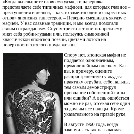
«Когда вы слышите слово «якудза», то наверняка
представляете себе типичных мафиози, для которых главное –
преступления и деньги, – как-то заметил один из «крестных
отцов» японских гангстеров. – Неверно смешивать якудзу с
мафией. У нас славные традиции, и мы всегда помогали
своим согражданам». Спустя триста лет они по-прежнему
мнят себя робин-гудами или, пользуясь символикой
классической японской поэзии, цветами лотоса на
поверхности затхлого пруда жизни.
Спору нет, японская мафия не
поддается однозначным,
прямолинейным оценкам. Как
вы, к примеру, оцените
распространенную у якудзы
практику отрубать себе пальцы,
тем самым демонстрируя
признание собственной вины
или ошибки? А ведь ошибаться
можно не раз, отсекая себе один
за другим все пальцы. Кроме
указательного на правой руке.
В августе 1960 года, когда
закончилась так называемая