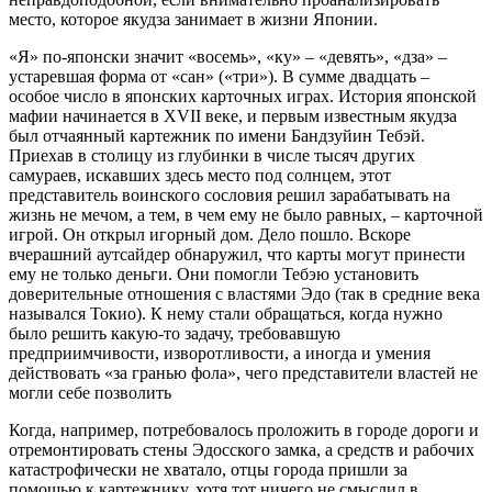
место, которое якудза занимает в жизни Японии.
«Я» по-японски значит «восемь», «ку» – «девять», «дза» –
устаревшая форма от «сан» («три»). В сумме двадцать –
особое число в японских карточных играх. История японской
мафии начинается в XVII веке, и первым известным якудза
был отчаянный картежник по имени Бандзуйин Тебэй.
Приехав в столицу из глубинки в числе тысяч других
самураев, искавших здесь место под солнцем, этот
представитель воинского сословия решил зарабатывать на
жизнь не мечом, а тем, в чем ему не было равных, – карточной
игрой. Он открыл игорный дом. Дело пошло. Вскоре
вчерашний аутсайдер обнаружил, что карты могут принести
ему не только деньги. Они помогли Тебэю установить
доверительные отношения с властями Эдо (так в средние века
назывался Токио). К нему стали обращаться, когда нужно
было решить какую-то задачу, требовавшую
предприимчивости, изворотливости, а иногда и умения
действовать «за гранью фола», чего представители властей не
могли себе позволить
Когда, например, потребовалось проложить в городе дороги и
отремонтировать стены Эдосского замка, а средств и рабочих
катастрофически не хватало, отцы города пришли за
помощью к картежнику, хотя тот ничего не смыслил в