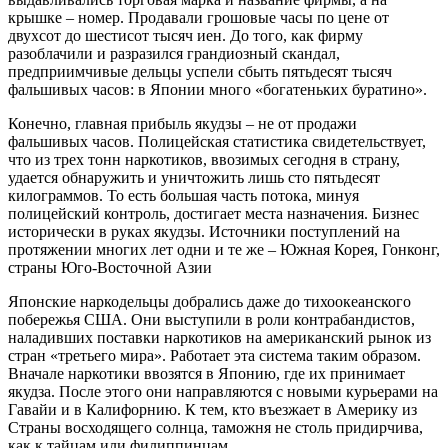
крышке – номер. Продавали грошовые часы по цене от
двухсот до шестисот тысяч иен. До того, как фирму
разоблачили и разразился грандиозный скандал,
предприимчивые дельцы успели сбыть пятьдесят тысяч
фальшивых часов: в Японии много «богатеньких буратино».
Конечно, главная прибыль якудзы – не от продажи
фальшивых часов. Полицейская статистика свидетельствует,
что из трех тонн наркотиков, ввозимых сегодня в страну,
удается обнаружить и уничтожить лишь сто пятьдесят
килограммов. То есть большая часть потока, минуя
полицейский контроль, достигает места назначения. Бизнес
исторически в руках якудзы. Источники поступлений на
протяжении многих лет одни и те же – Южная Корея, Гонконг,
страны Юго-Восточной Азии
Японские наркодельцы добрались даже до тихоокеанского
побережья США. Они выступили в роли контрабандистов,
наладивших поставки наркотиков на американский рынок из
стран «третьего мира». Работает эта система таким образом.
Вначале наркотики ввозятся в Японию, где их принимает
якудза. После этого они направляются с новыми курьерами на
Гавайи и в Калифорнию. К тем, кто въезжает в Америку из
Страны восходящего солнца, таможня не столь придирчива,
как к тайцам или филиппинцам…