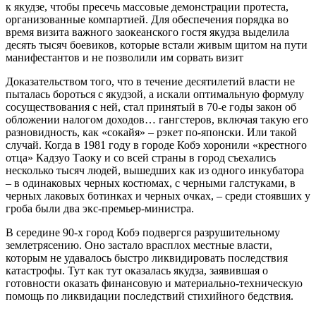
к якудзе, чтобы пресечь массовые демонстрации протеста,
организованные компартией. Для обеспечения порядка во
время визита важного заокеанского гостя якудза выделила
десять тысяч боевиков, которые встали живым щитом на пути
манифестантов и не позволили им сорвать визит
Доказательством того, что в течение десятилетий власти не
пыталась бороться с якудзой, а искали оптимальную формулу
сосуществования с ней, стал принятый в 70-е годы закон об
обложении налогом доходов… гангстеров, включая такую его
разновидность, как «сокайя» – рэкет по-японски. Или такой
случай. Когда в 1981 году в городе Кобэ хоронили «крестного
отца» Кадзуо Таоку и со всей страны в город съехались
несколько тысяч людей, вышедших как из одного инкубатора
– в одинаковых черных костюмах, с черными галстуками, в
черных лаковых ботинках и черных очках, – среди стоявших у
гроба были два экс-премьер-министра.
В середине 90-х город Кобэ подвергся разрушительному
землетрясению. Оно застало врасплох местные власти,
которым не удавалось быстро ликвидировать последствия
катастрофы. Тут как тут оказалась якудза, заявившая о
готовности оказать финансовую и материально-техническую
помощь по ликвидации последствий стихийного бедствия.