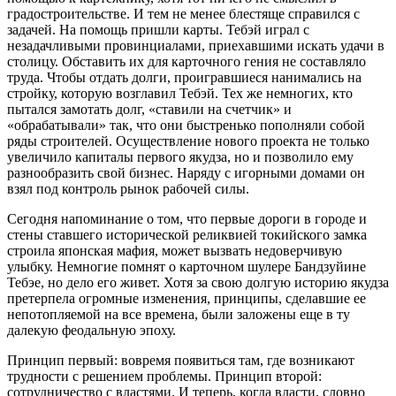
градостроительстве. И тем не менее блестяще справился с
задачей. На помощь пришли карты. Тебэй играл с
незадачливыми провинциалами, приехавшими искать удачи в
столицу. Обставить их для карточного гения не составляло
труда. Чтобы отдать долги, проигравшиеся нанимались на
стройку, которую возглавил Тебэй. Тех же немногих, кто
пытался замотать долг, «ставили на счетчик» и
«обрабатывали» так, что они быстренько пополняли собой
ряды строителей. Осуществление нового проекта не только
увеличило капиталы первого якудза, но и позволило ему
разнообразить свой бизнес. Наряду с игорными домами он
взял под контроль рынок рабочей силы.
Сегодня напоминание о том, что первые дороги в городе и
стены ставшего исторической реликвией токийского замка
строила японская мафия, может вызвать недоверчивую
улыбку. Немногие помнят о карточном шулере Бандзуйине
Тебэе, но дело его живет. Хотя за свою долгую историю якудза
претерпела огромные изменения, принципы, сделавшие ее
непотопляемой на все времена, были заложены еще в ту
далекую феодальную эпоху.
Принцип первый: вовремя появиться там, где возникают
трудности с решением проблемы. Принцип второй:
сотрудничество с властями. И теперь, когда власти, словно