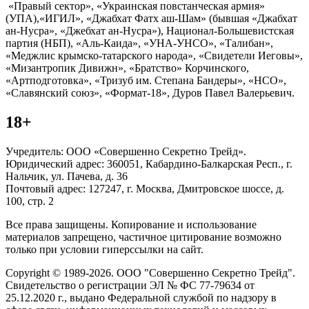
«Правый сектор», «Украинская повстанческая армия»
(УПА),«ИГИЛ», «Джабхат Фатх аш-Шам» (бывшая «Джабхат
ан-Нусра», «Джебхат ан-Нусра»), Национал-Большевистская
партия (НБП), «Аль-Каида», «УНА-УНСО», «Талибан»,
«Меджлис крымско-татарского народа», «Свидетели Иеговы»,
«Мизантропик Дивижн», «Братство» Корчинского,
«Артподготовка», «Тризуб им. Степана Бандеры», «НСО»,
«Славянский союз», «Формат-18», Дуров Павел Валерьевич.
18+
Учредитель: ООО «Совершенно Секретно Трейд».
Юридический адрес: 360051, Кабардино-Балкарская Респ., г.
Нальчик, ул. Пачева, д. 36
Почтовый адрес: 127247, г. Москва, Дмитровское шоссе, д.
100, стр. 2
Все права защищены. Копирование и использование
материалов запрещено, частичное цитирование возможно
только при условии гиперссылки на сайт.
Copyright © 1989-2026. ООО "Совершенно Секретно Трейд".
Свидетельство о регистрации ЭЛ № ФС 77-79634 от
25.12.2020 г., выдано Федеральной службой по надзору в