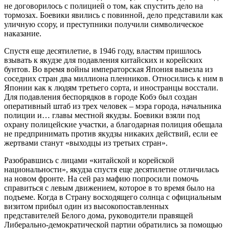
не договорилось с полицией о том, как спустить дело на
тормозах. Боевики явились с повинной, дело представили как
уличную ссору, и преступники получили символическое
наказание.
Спустя еще десятилетие, в 1946 году, властям пришлось
взывать к якудзе для подавления китайских и корейских
бунтов. Во время войны императорская Япония вывезла из
соседних стран два миллиона пленников. Относились к ним в
Японии как к людям третьего сорта, и иностранцы восстали.
Для подавления беспорядков в городе Кобэ был создан
оперативный штаб из трех человек – мэра города, начальника
полиции и… главы местной якудзы. Боевики взяли под
охрану полицейские участки, а благодарная полиция обещала
не предпринимать против якудзы никаких действий, если ее
жертвами станут «выходцы из третьих стран».
Разобравшись с лицами «китайской и корейской
национальности», якудза спустя еще десятилетие отличилась
на новом фронте. На сей раз мафию попросили помочь
справиться с левым движением, которое в то время было на
подъеме. Когда в Страну восходящего солнца с официальным
визитом прибыл один из высокопоставленных
представителей Белого дома, руководители правящей
Либерально-демократической партии обратились за помощью