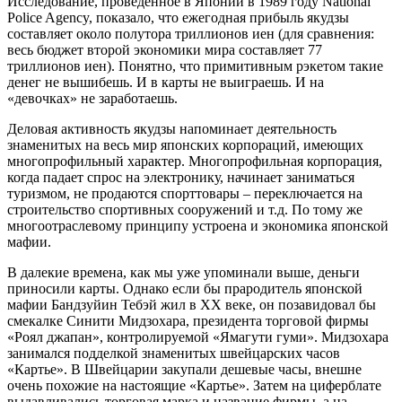
Исследование, проведенное в Японии в 1989 году National
Police Agency, показало, что ежегодная прибыль якудзы
составляет около полутора триллионов иен (для сравнения:
весь бюджет второй экономики мира составляет 77
триллионов иен). Понятно, что примитивным рэкетом такие
денег не вышибешь. И в карты не выиграешь. И на
«девочках» не заработаешь.
Деловая активность якудзы напоминает деятельность
знаменитых на весь мир японских корпораций, имеющих
многопрофильный характер. Многопрофильная корпорация,
когда падает спрос на электронику, начинает заниматься
туризмом, не продаются спорттовары – переключается на
строительство спортивных сооружений и т.д. По тому же
многоотраслевому принципу устроена и экономика японской
мафии.
В далекие времена, как мы уже упоминали выше, деньги
приносили карты. Однако если бы прародитель японской
мафии Бандзуйин Тебэй жил в ХХ веке, он позавидовал бы
смекалке Синити Мидзохара, президента торговой фирмы
«Роял джапан», контролируемой «Ямагути гуми». Мидзохара
занимался подделкой знаменитых швейцарских часов
«Картье». В Швейцарии закупали дешевые часы, внешне
очень похожие на настоящие «Картье». Затем на циферблате
выдавливались торговая марка и название фирмы, а на