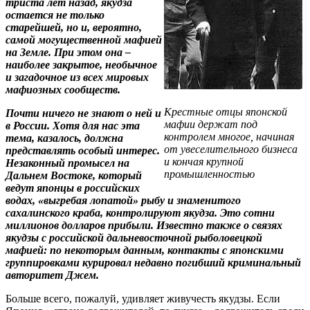
триста лет назад, якудза
остается не только
старейшей, но и, вероятно,
самой могущественной мафией
на Земле. При этом она –
наиболее закрытое, необычное
и загадочное из всех мировых
мафиозных сообществ.
Крестные отцы японской
Почти ничего не знают о ней и
мафии держат под
в России. Хотя для нас эта
контролем многое, начиная
тема, казалось, должна
от увеселительного бизнеса
представлять особый интерес.
и кончая крупной
Незаконный промысел на
промышленностью
Дальнем Востоке, который
ведут японцы в российских
водах, «выгребая лопатой» рыбу и знаменитого
сахалинского краба, контролируют якудза. Это сотни
миллионов долларов прибыли. Известно также о связях
якудзы с российской дальневосточной рыболовецкой
мафией: по некоторым данным, контакты с японскими
группировками курировал недавно погибший криминальный
авторитет Джем.
Больше всего, пожалуй, удивляет живучесть якудзы. Если