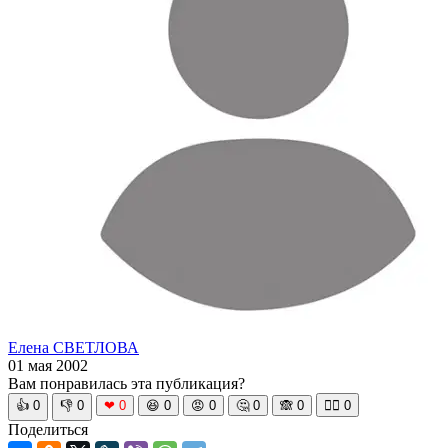
Елена СВЕТЛОВА
01 мая 2002
Вам понравилась эта публикация?
👍
0
👎
0
❤
0
😆
0
😡
0
🤔
0
🙈
0
🧘‍♀️
0
Поделиться