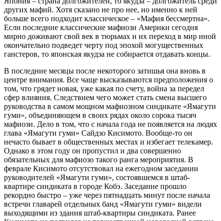
Япония – страна долгожителей, то якудза – долгожитель среди
других мафий. Хотя сказано не про нее, но именно к ней
больше всего подходит классическое – «Мафия бессмертна».
Если последние классические мафиози Америки сегодня
мирно доживают свой век в тюрьмах и их переход в мир иной
окончательно подведет черту под эпохой могущественных
ганстеров, то японская якудза не собирается отдавать концы.
В последние месяцы после некоторого затишья она вновь в
центре внимания. Все чаще высказываются предположения о
том, что грядет новая, уже какая по счету, война за передел
сфер влияния. Следствием чего может стать смена высшего
руководства в самом мощном мафиозном синдикате «Ямагути
гуми», объединяющем в своих рядах около сорока тысяч
мафиози. Дело в том, что с начала года не появляется на людях
глава «Ямагути гуми» Сайдзо Кисимото. Вообще-то он
нечасто бывает в общественных местах и избегает телекамер.
Однако в этом году он пропустил и два совершенно
обязательных для мафиозо такого ранга мероприятия. В
феврале Кисимото отсутствовал на ежегодном заседании
руководителей «Ямагути гуми», состоявшемся в штаб-
квартире синдиката в городе Кобэ. Заседание прошло
рекордно быстро – уже через пятнадцать минут после начала
встречи главарей отдельных банд «Ямагути гуми» видели
выходящими из здания штаб-квартиры синдиката. Ранее