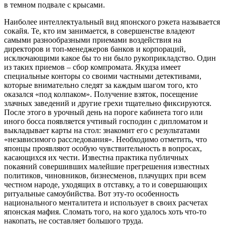
в темном подвале с крысами.
Наиболее интеллектуальный вид японского рэкета называется
сокайя. Те, кто им занимается, в совершенстве владеют
самыми разнообразными приемами воздействия на
директоров и топ-менеджеров банков и корпораций,
исключающими какое бы то ни было рукоприкладство. Один
из таких приемов – сбор компромата. Якудза имеет
специальные конторы со своими частными детективами,
которые внимательно следят за каждым шагом того, кто
оказался «под колпаком». Получение взяток, посещение
злачных заведений и другие грехи тщательно фиксируются.
После этого в урочный день на пороге кабинета того или
иного босса появляется учтивый господин с дипломатом и
выкладывает карты на стол: знакомит его с результатами
«независимого расследования». Необходимо отметить, что
японцы проявляют особую чувствительность в вопросах,
касающихся их чести. Известна практика публичных
покаяний совершивших малейшие прегрешения известных
политиков, чиновников, бизнесменов, плачущих при всем
честном народе, уходящих в отставку, а то и совершающих
ритуальные самоубийства. Вот эту-то особенность
национального менталитета и использует в своих расчетах
японская мафия. Сломать того, на кого удалось хоть что-то
накопать, не составляет большого труда.