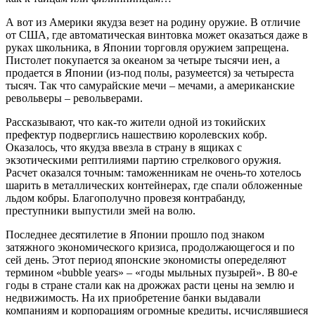
А вот из Америки якудза везет на родину оружие. В отличие
от США, где автоматическая винтовка может оказаться даже в
руках школьника, в Японии торговля оружием запрещена.
Пистолет покупается за океаном за четыре тысячи иен, а
продается в Японии (из-под полы, разумеется) за четыреста
тысяч. Так что самурайские мечи – мечами, а американские
револьверы – револьверами.
Рассказывают, что как-то жители одной из токийских
префектур подверглись нашествию королевских кобр.
Оказалось, что якудза ввезла в страну в ящиках с
экзотическими рептилиями партию стрелкового оружия.
Расчет оказался точным: таможенникам не очень-то хотелось
шарить в металлических контейнерах, где спали обложенные
льдом кобры. Благополучно провезя контрабанду,
преступники выпустили змей на волю.
Последнее десятилетие в Японии прошло под знаком
затяжного экономического кризиса, продолжающегося и по
сей день. Этот период японские экономисты опеределяют
термином «bubble years» – «годы мыльных пузырей». В 80-е
годы в стране стали как на дрожжах расти цены на землю и
недвижимость. На их приобретение банки выдавали
компаниям и корпорациям огромные кредиты, исчислявшиеся