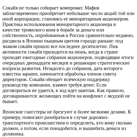
Сокайя не только собирает компромат. Мафия
заблаговременно приобретает небольшое число акций той или
иной корпорации, становясь ее миноритарным акционером.
Практика использования миноритарного акционера в
качестве троянского коня в борьбе за деньги или
собственность, опробованная в России сравнительно недавно,
расцвела в Японии пышным цветом гораздо раньше: под
знаком сокайя прошло все последнее десятилетие. Пик
активности сокайя приходится на июнь, когда в стране
проходят ежегодные собрания акционеров, подводящие итоги
очередных двенадцати месяцев и решающие стратегические
вопросы развития. Незадолго до собрания, дата которого
известна заранее, начинается обработка членов совета
директоров. Сокайя обещает всяческую поддержку
руководству компании, взамен требуя денег. Если
договориться не удается, в ход идет шантаж. Как правило,
договариваются: желающих пойти на конфликт с якудзой не
бывает.
Японские гангстеры не брезгуют и более мелкими делами. К
примеру, помогают разобраться в случае дорожно-
транспортного происшествия и определить, кто кому сколько
должен, а потом, если понадобится, и вышибить деньги из
должника.