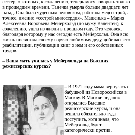
сестер, о которых, к сожалению, теперь могу говорить только
в прошедшем времени. Танечка умерла больше двадцати лет
назад. Она была чудесным человеком, работала медсестрой, а
точнее, именно «сестрой милосердия». Машенька – Мария
Алексеевна Воробьева-Мейерхольд (по мужу Валентей), к
сожалению, ушла из жизни в прошлом году. Это человек,
благодаря которому у нас сегодня есть Мейерхольд. Она всю
жизнь посвятила своему горячо любимому деду, добилась его
реабилитации, публикации книг о нем и его собственных
трудов.
– Ваша мать училась у Мейерхольда на Высших
режиссерских курсах?
– В 1921 году мама вернулась с
бабушкой из Новороссийска в
Москву. В Москве недавно
открылись Высшие
режиссерские курсы, и она
решила обязательно туда
поступить, хотя знала, что
Мейерхольд будет
категорически против.