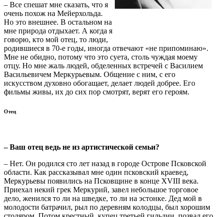
– Все спешат мне сказать, что я
очень похож на Мейерхольда.
Но это внешнее. В остальном на
мне природа отдыхает. А когда я
говорю, кто мой отец, то люди,
родившиеся в 70-е годы, иногда отвечают «не припоминаю».
Мне не обидно, потому что это суета, столь чуждая моему
отцу. Но мне жаль людей, обделенных встречей с Василием
Васильевичем Меркурьевым. Общение с ним, с его
искусством духовно обогащает, делает людей добрее. Его
фильмы живы, их до сих пор смотрят, верят его героям.
Отец
– Ваш отец ведь не из артистической семьи?
– Нет. Он родился сто лет назад в городе Острове Псковской
области. Как рассказывал мне один псковский краевед,
Меркурьевы появились на Псковщине в конце XVIII века.
Приехал некий грек Меркурий, завел небольшое торговое
дело, женился то ли на шведке, то ли на эстонке. Дед мой в
молодости батрачил, рыл по деревням колодцы, был хорошим
столяром. Потом крестный, купец третьей гильдии, позвал его