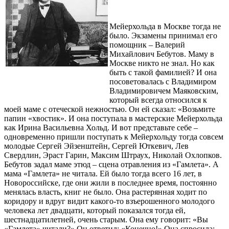
Мейерхольда в Москве тогда не
было. Экзамены принимал его
помощник – Валерий
Михайлович Бебутов. Маму в
Москве никто не знал. Но как
быть с такой фамилией? И она
посоветовалась с Владимиром
Владимировичем Маяковским,
который всегда относился к
моей маме с отеческой нежностью. Он ей сказал: «Возьмите
папин «хвостик». И она поступала в мастерские Мейерхольда
как Ирина Васильевна Хольд. И вот представьте себе –
одновременно пришли поступать к Мейерхольду тогда совсем
молодые Сергей Эйзенштейн, Сергей Юткевич, Лев
Свердлин, Эраст Гарин, Максим Штраух, Николай Охлопков.
Бебутов задал маме этюд – сцена отравления из «Гамлета». А
мама «Гамлета» не читала. Ей было тогда всего 16 лет, в
Новороссийске, где они жили в последнее время, постоянно
менялась власть, книг не было. Она растерянная ходит по
коридору и вдруг видит какого-то взъерошенного молодого
человека лет двадцати, который показался тогда ей,
шестнадцатилетней, очень старым. Она ему говорит: «Вы
«Гамлета» читали?» Он ответил: «Конечно!» Она спросила: