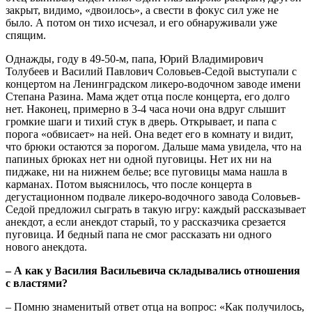
закрыт, видимо, «двоилось», а свести в фокус сил уже не
было. А потом он тихо исчезал, и его обнаруживали уже
спящим.
Однажды, году в 49-50-м, папа, Юрий Владимирович
Толубеев и Василий Павлович Соловьев-Седой выступали с
концертом на Ленинградском ликеро-водочном заводе имени
Степана Разина. Мама ждет отца после концерта, его долго
нет. Наконец, примерно в 3-4 часа ночи она вдруг слышит
громкие шаги и тихий стук в дверь. Открывает, и папа с
порога «обвисает» на ней. Она ведет его в комнату и видит,
что брюки остаются за порогом. Дальше мама увидела, что на
папиных брюках нет ни одной пуговицы. Нет их ни на
пиджаке, ни на нижнем белье; все пуговицы мама нашла в
карманах. Потом выяснилось, что после концерта в
дегустационном подвале ликеро-водочного завода Соловьев-
Седой предложил сыграть в такую игру: каждый рассказывает
анекдот, а если анекдот старый, то у рассказчика срезается
пуговица. И бедный папа не смог рассказать ни одного
нового анекдота.
– А как у Василия Васильевича складывались отношения
с властями?
– Помню знаменитый ответ отца на вопрос: «Как получилось,