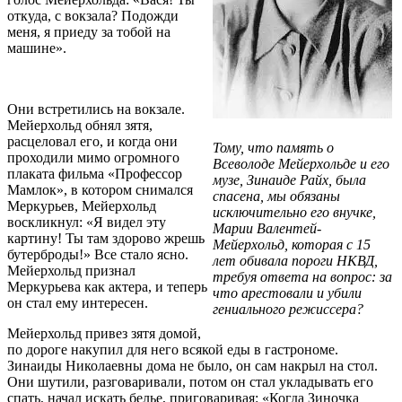
откуда, с вокзала? Подожди
меня, я приеду за тобой на
машине».
Они встретились на вокзале.
Мейерхольд обнял зятя,
расцеловал его, и когда они
Тому, что память о
проходили мимо огромного
Всеволоде Мейерхольде и его
плаката фильма «Профессор
музе, Зинаиде Райх, была
Мамлок», в котором снимался
спасена, мы обязаны
Меркурьев, Мейерхольд
исключительно его внучке,
воскликнул: «Я видел эту
Марии Валентей-
картину! Ты там здорово жрешь
Мейерхольд, которая с 15
бутерброды!» Все стало ясно.
лет обивала пороги НКВД,
Мейерхольд признал
требуя ответа на вопрос: за
Меркурьева как актера, и теперь
что арестовали и убили
он стал ему интересен.
гениального режиссера?
Мейерхольд привез зятя домой,
по дороге накупил для него всякой еды в гастрономе.
Зинаиды Николаевны дома не было, он сам накрыл на стол.
Они шутили, разговаривали, потом он стал укладывать его
спать, начал искать белье, приговаривая: «Когда Зиночка