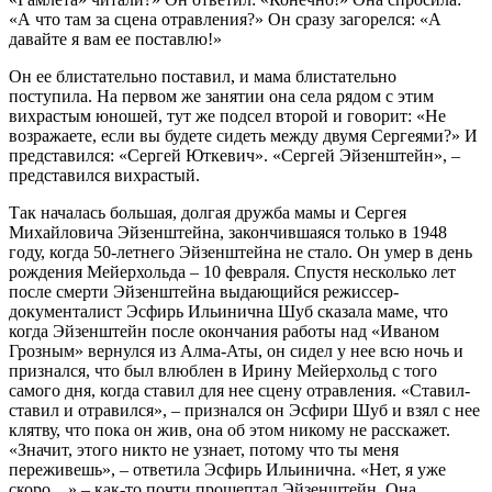
«А что там за сцена отравления?» Он сразу загорелся: «А
давайте я вам ее поставлю!»
Он ее блистательно поставил, и мама блистательно
поступила. На первом же занятии она села рядом с этим
вихрастым юношей, тут же подсел второй и говорит: «Не
возражаете, если вы будете сидеть между двумя Сергеями?» И
представился: «Сергей Юткевич». «Сергей Эйзенштейн», –
представился вихрастый.
Так началась большая, долгая дружба мамы и Сергея
Михайловича Эйзенштейна, закончившаяся только в 1948
году, когда 50-летнего Эйзенштейна не стало. Он умер в день
рождения Мейерхольда – 10 февраля. Спустя несколько лет
после смерти Эйзенштейна выдающийся режиссер-
документалист Эсфирь Ильинична Шуб сказала маме, что
когда Эйзенштейн после окончания работы над «Иваном
Грозным» вернулся из Алма-Аты, он сидел у нее всю ночь и
признался, что был влюблен в Ирину Мейерхольд с того
самого дня, когда ставил для нее сцену отравления. «Ставил-
ставил и отравился», – признался он Эсфири Шуб и взял с нее
клятву, что пока он жив, она об этом никому не расскажет.
«Значит, этого никто не узнает, потому что ты меня
переживешь», – ответила Эсфирь Ильинична. «Нет, я уже
скоро…» – как-то почти прошептал Эйзенштейн. Она