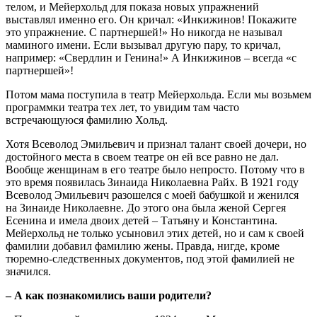
телом, и Мейерхольд для показа новых упражнений
выставлял именно его. Он кричал: «Инкижинов! Покажите
это упражнение. С партнершей!» Но никогда не называл
маминого имени. Если вызывал другую пару, то кричал,
например: «Свердлин и Генина!» А Инкижинов – всегда «с
партнершей»!
Потом мама поступила в театр Мейерхольда. Если мы возьмем
программки театра тех лет, то увидим там часто
встречающуюся фамилию Хольд.
Хотя Всеволод Эмильевич и признал талант своей дочери, но
достойного места в своем театре он ей все равно не дал.
Вообще женщинам в его театре было непросто. Потому что в
это время появилась Зинаида Николаевна Райх. В 1921 году
Всеволод Эмильевич разошелся с моей бабушкой и женился
на Зинаиде Николаевне. До этого она была женой Сергея
Есенина и имела двоих детей – Татьяну и Константина.
Мейерхольд не только усыновил этих детей, но и сам к своей
фамилии добавил фамилию жены. Правда, нигде, кроме
тюремно-следственных документов, под этой фамилией не
значился.
– А как познакомились ваши родители?