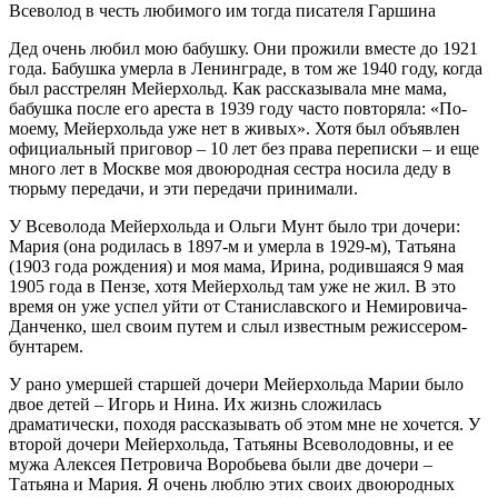
Всеволод в честь любимого им тогда писателя Гаршина
Дед очень любил мою бабушку. Они прожили вместе до 1921
года. Бабушка умерла в Ленинграде, в том же 1940 году, когда
был расстрелян Мейерхольд. Как рассказывала мне мама,
бабушка после его ареста в 1939 году часто повторяла: «По-
моему, Мейерхольда уже нет в живых». Хотя был объявлен
официальный приговор – 10 лет без права переписки – и еще
много лет в Москве моя двоюродная сестра носила деду в
тюрьму передачи, и эти передачи принимали.
У Всеволода Мейерхольда и Ольги Мунт было три дочери:
Мария (она родилась в 1897-м и умерла в 1929-м), Татьяна
(1903 года рождения) и моя мама, Ирина, родившаяся 9 мая
1905 года в Пензе, хотя Мейерхольд там уже не жил. В это
время он уже успел уйти от Станиславского и Немировича-
Данченко, шел своим путем и слыл известным режиссером-
бунтарем.
У рано умершей старшей дочери Мейерхольда Марии было
двое детей – Игорь и Нина. Их жизнь сложилась
драматически, походя рассказывать об этом мне не хочется. У
второй дочери Мейерхольда, Татьяны Всеволодовны, и ее
мужа Алексея Петровича Воробьева были две дочери –
Татьяна и Мария. Я очень люблю этих своих двоюродных