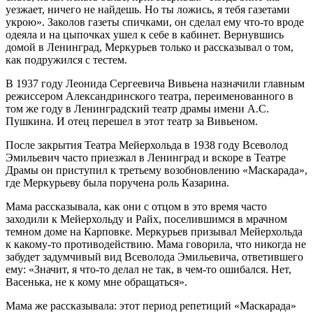
уезжает, ничего не найдешь. Но ты ложись, я тебя газетами
укрою». Заколов газеты спичками, он сделал ему что-то вроде
одеяла и на цыпочках ушел к себе в кабинет. Вернувшись
домой в Ленинград, Меркурьев только и рассказывал о том,
как подружился с тестем.
В 1937 году Леонида Сергеевича Вивьена назначили главным
режиссером Александринского театра, переименованного в
том же году в Ленинградский театр драмы имени А.С.
Пушкина. И отец перешел в этот театр за Вивьеном.
После закрытия Театра Мейерхольда в 1938 году Всеволод
Эмильевич часто приезжал в Ленинград и вскоре в Театре
Драмы он приступил к третьему возобновлению «Маскарада»,
где Меркурьеву была поручена роль Казарина.
Мама рассказывала, как они с отцом в это время часто
заходили к Мейерхольду и Райх, поселившимся в мрачном
темном доме на Карповке. Меркурьев призывал Мейерхольда
к какому-то противодействию. Мама говорила, что никогда не
забудет задумчивый вид Всеволода Эмильевича, ответившего
ему: «Значит, я что-то делал не так, в чем-то ошибался. Нет,
Васенька, не к кому мне обращаться».
Мама же рассказывала: этот период репетиций «Маскарада»