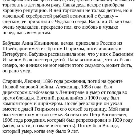
торговать в дегтярном ряду. Лавка деда вскоре приобрела
хорошую репутацию. В ней торговали не только дегтем, но и
маленькой серебристой рыбкой величиной с булавку –
снетком; ее привозили с Чудского озера. Василий Ильич был
очень музыкален, прекрасно пел, его любовь к музыке
передалась всем детям.
Бабушка Анна Ильинична, немка, приехала в Россию из
Швейцарии вместе с братом Генрихом, поселившимся в
Петербурге. Бабушка рассказывала мне, что у них с Василием
Ильичом было шестеро детей. Папа вспоминал, что их было
семеро, но я никак не мог найти этого седьмого, может быть,
он рано умер.
Старший, Леонид, 1896 года рождения, погиб на фронте
Первой мировой войны. Александр, 1898 года, был
директором хлебозавода в Ленинграде и умер от голода во
время блокады. Евгений, родившийся в 1900 году, был
композитором и дирижером. После революции он уехал
вместе с дядей Генрихом и его семьей за границу. Мой папа
был четвертым в этой семье. За ним шел Петр Васильевич,
1906 года рождения, который был репрессирован в 1939 году
(меня, кстати, назвали в его честь). Потом был Володя,
который умер, когда ему было 9 лет.