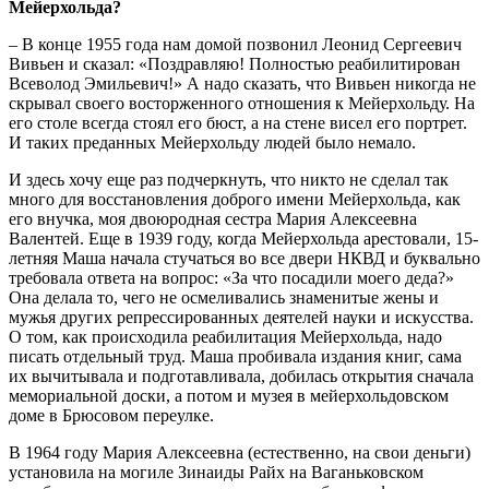
Мейерхольда?
– В конце 1955 года нам домой позвонил Леонид Сергеевич
Вивьен и сказал: «Поздравляю! Полностью реабилитирован
Всеволод Эмильевич!» А надо сказать, что Вивьен никогда не
скрывал своего восторженного отношения к Мейерхольду. На
его столе всегда стоял его бюст, а на стене висел его портрет.
И таких преданных Мейерхольду людей было немало.
И здесь хочу еще раз подчеркнуть, что никто не сделал так
много для восстановления доброго имени Мейерхольда, как
его внучка, моя двоюродная сестра Мария Алексеевна
Валентей. Еще в 1939 году, когда Мейерхольда арестовали, 15-
летняя Маша начала стучаться во все двери НКВД и буквально
требовала ответа на вопрос: «За что посадили моего деда?»
Она делала то, чего не осмеливались знаменитые жены и
мужья других репрессированных деятелей науки и искусства.
О том, как происходила реабилитация Мейерхольда, надо
писать отдельный труд. Маша пробивала издания книг, сама
их вычитывала и подготавливала, добилась открытия сначала
мемориальной доски, а потом и музея в мейерхольдовском
доме в Брюсовом переулке.
В 1964 году Мария Алексеевна (естественно, на свои деньги)
установила на могиле Зинаиды Райх на Ваганьковском