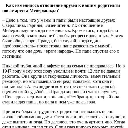
– Как изменилось отношение друзей к вашим родителям
после ареста Мейерхольда?
– Дело в том, что у мамы и папы были настоящие друзья:
Свердлины, Гарины, Эйзенштейн. Их отношение к
Мейерхольду никогда не менялось. Кроме того, тогда было
мало семей, в которых не было бы репрессированных. У всех
было общее горе. Правда, был случай, когда один
«доброжелатель» посоветовал папе развестись с мамой,
потому что она дочь «врага народа». Но папа спустил его с
лестницы
Никакой публичной анафеме наша семья не предавалась. Но в
1947 году маму отовсюду уволили и почти 12 лет не давали
работать. Она крупная творческая личность, замечательный
режиссер, но это помешало ей реализоваться, хотя она и
поставила в Александринском театре спектакли с долгой
сценической судьбой – «Правда хорошо, а счастье лучше»,
«Последняя жертва» и, конечно, «Рембрандт», который она
ставила для папы, но папа в нем уже не сыграл.
При всех бедах и трудностях родители оставались очень
жизнелюбивыми людьми. Отец мог и повеселиться от души, и
даже выпить иногда. Но делалось это очень артистично. Когда
отец выпивал, сидел тихо. Один глаз широко раскрыт, другой