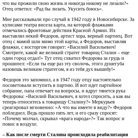
что вы прожили свою жизнь и никогда никому не лизали?»
Отец ответил: «Рад бы лизать. Укусить боюсь».
Мне рассказывали про случай в 1942 году в Новосибирске. За
кулисами театра висела карта, на которой флажками
отмечались фронтовые действия Красной Армии. Их
выставлял некий Федоров, артист хора, верный партиец. Вот
отец с мамой шли мимо этой карты, а Федоров, выставляя
флажки, с восторгом говорит: «Василий Васильевич!
Смотрите, какой же великий стратег товарищ Сталин – еще
один город отдал!» Тут отец схватил Федорова за грудь и
прошипел: «Если ты еще раз эту сволочь, этого душегуба
назовешь великим стратегом, я из тебя дух вышибу!»
Федоров это запомнил, а в 1947 году отцу настоятельно
посоветовали вступить в партию. И вот идет партийное
собрание, папа отвечает на вопросы, и вдруг тянется рука
Федорова: «Василий Васильевич, я хотел спросить, а как вы
теперь относитесь к товарищу Сталину?» Меркурьев
среагировал мгновенно: «А что вы имеете в виду?» Федоров
побледнел. Ведь прошло пять лет, и его сразу спросят:
«Почему молчал, скрывал «врага народа»?» Так вопрос и
повис в воздухе.
– Как после смерти Сталина происходила реабилитация