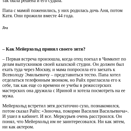
так была решена и его судьба.
Папа с мамой поженились, у них родилась дочь Аня, потом
Катя. Они прожили вместе 44 года.
Дед
– Как Мейерхольд принял своего зятя?
– Первая встреча произошла, когда отец поехал в Чимкент по
делам выпускников своей казахской студии. Он должен был
ехать туда через Москву, и мама попросила его заехать к
Всеволоду Эмильевичу – представиться тестю. Папа хотел
отделаться телефонным звонком, но Райх пригласила его к
себе, так как еще со времени ее учебы в режиссерских
мастерских она дружила с Ириной и хотела посмотреть на ее
мужа.
Мейерхольд встретил зятя достаточно сухо, познакомился,
потом сказал Райх: «Зиночка, покорми Василия Васильевича».
И ушел в кабинет. И все. Меркурьев очень расстроился. Он
понял, что Мейерхольд им не заинтересовался. Ни как зятем,
ни как актером.