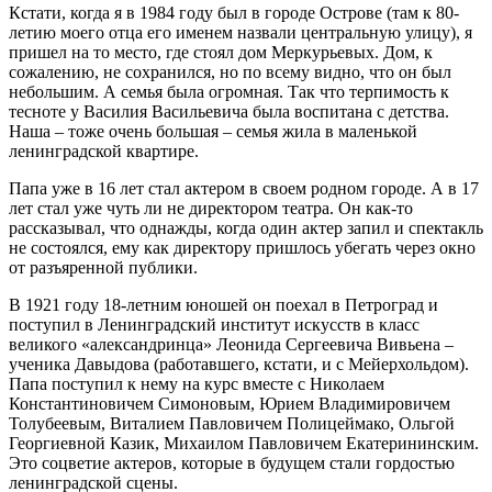
Кстати, когда я в 1984 году был в городе Острове (там к 80-
летию моего отца его именем назвали центральную улицу), я
пришел на то место, где стоял дом Меркурьевых. Дом, к
сожалению, не сохранился, но по всему видно, что он был
небольшим. А семья была огромная. Так что терпимость к
тесноте у Василия Васильевича была воспитана с детства.
Наша – тоже очень большая – семья жила в маленькой
ленинградской квартире.
Папа уже в 16 лет стал актером в своем родном городе. А в 17
лет стал уже чуть ли не директором театра. Он как-то
рассказывал, что однажды, когда один актер запил и спектакль
не состоялся, ему как директору пришлось убегать через окно
от разъяренной публики.
В 1921 году 18-летним юношей он поехал в Петроград и
поступил в Ленинградский институт искусств в класс
великого «александринца» Леонида Сергеевича Вивьена –
ученика Давыдова (работавшего, кстати, и с Мейерхольдом).
Папа поступил к нему на курс вместе с Николаем
Константиновичем Симоновым, Юрием Владимировичем
Толубеевым, Виталием Павловичем Полицеймако, Ольгой
Георгиевной Казик, Михаилом Павловичем Екатерининским.
Это соцветие актеров, которые в будущем стали гордостью
ленинградской сцены.