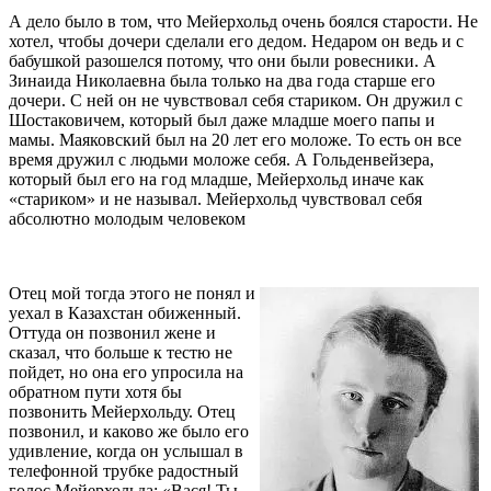
А дело было в том, что Мейерхольд очень боялся старости. Не
хотел, чтобы дочери сделали его дедом. Недаром он ведь и с
бабушкой разошелся потому, что они были ровесники. А
Зинаида Николаевна была только на два года старше его
дочери. С ней он не чувствовал себя стариком. Он дружил с
Шостаковичем, который был даже младше моего папы и
мамы. Маяковский был на 20 лет его моложе. То есть он все
время дружил с людьми моложе себя. А Гольденвейзера,
который был его на год младше, Мейерхольд иначе как
«стариком» и не называл. Мейерхольд чувствовал себя
абсолютно молодым человеком
Отец мой тогда этого не понял и
уехал в Казахстан обиженный.
Оттуда он позвонил жене и
сказал, что больше к тестю не
пойдет, но она его упросила на
обратном пути хотя бы
позвонить Мейерхольду. Отец
позвонил, и каково же было его
удивление, когда он услышал в
телефонной трубке радостный
голос Мейерхольда: «Вася! Ты