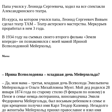
Папа учился у Леонида Сергеевича, ходил на все спектакли
Александринского театра.
Из курса, на котором учился папа, Леонид Сергеевич Вивьен
сделал театр ТАМ – Театр актерского мастерства. Меркурьев
проработал в нем 3 года.
В 1934 году на съемках своего второго фильма «Земля
впереди» он познакомился с моей мамой Ириной
Всеволодовной Мейерхольд.
Мама
– Ирина Всеволодовна – младшая дочь Мейерхольда?
– Да, моя мама – третья, младшая дочь Всеволода Эмильевича
Мейерхольда и Ольги Михайловны Мунт. Мой дед родился 28
января 1874 года по старому стилю (9 февраля по новому) в
Пензе в семье немца-лютеранина, винозаводчика Эмиля
Федоровича Мейергольда, был восьмым ребенком в семье и
при крещении получил имя Карл Теодор Казимир. Незадолго
до женитьбы Мейерхольд принял православие и взял имя