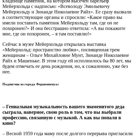
кладбище памятник, на котором высечен барельеф
Мейерхольда с надписью: «Всеволоду Эмильевичу
Мейерхольду и Зинаиде Николаевне Райх». Ее сразу вызвали
в соответствующие органы и спросили: «Какое право вы
имели поставить памятник Мейерхольду там, где он не
похоронен?» И она бесстрашно ответила: «А вы покажите
мне, где он похоронен, – я там поставлю!»
Сейчас в музее Мейерхольда открылась выставка
«Мейерхольд: пространство любви», посвященная трем
женщинам – Ольге Михайловне Мунт, Зинаиде Николаевне
Райх и Машеньке. В этом году ей исполнилось бы 80 лет, мы
будем отмечать ее день рождения, но, к сожалению, уже без
нее.
Подписчик из города Фершенпенуаз
– Гениальная музыкальность вашего знаменитого деда
сыграла, наверное, свою роль в том, что вы выбрали
профессию, связанную с музыкой. А как вы попали в
кино?
– Весной 1959 года маму после долгого перерыва пригласили