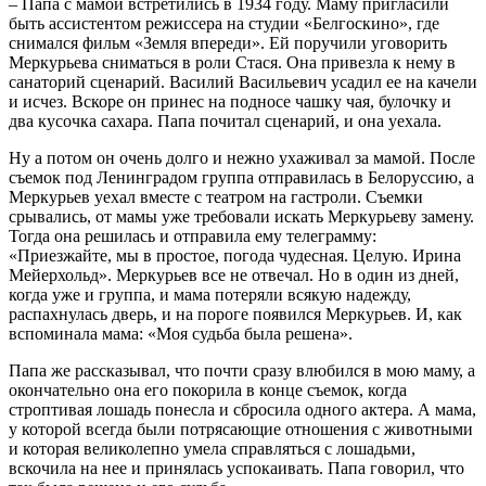
– Папа с мамой встретились в 1934 году. Маму пригласили
быть ассистентом режиссера на студии «Белгоскино», где
снимался фильм «Земля впереди». Ей поручили уговорить
Меркурьева сниматься в роли Стася. Она привезла к нему в
санаторий сценарий. Василий Васильевич усадил ее на качели
и исчез. Вскоре он принес на подносе чашку чая, булочку и
два кусочка сахара. Папа почитал сценарий, и она уехала.
Ну а потом он очень долго и нежно ухаживал за мамой. После
съемок под Ленинградом группа отправилась в Белоруссию, а
Меркурьев уехал вместе с театром на гастроли. Съемки
срывались, от мамы уже требовали искать Меркурьеву замену.
Тогда она решилась и отправила ему телеграмму:
«Приезжайте, мы в простое, погода чудесная. Целую. Ирина
Мейерхольд». Меркурьев все не отвечал. Но в один из дней,
когда уже и группа, и мама потеряли всякую надежду,
распахнулась дверь, и на пороге появился Меркурьев. И, как
вспоминала мама: «Моя судьба была решена».
Папа же рассказывал, что почти сразу влюбился в мою маму, а
окончательно она его покорила в конце съемок, когда
строптивая лошадь понесла и сбросила одного актера. А мама,
у которой всегда были потрясающие отношения с животными
и которая великолепно умела справляться с лошадьми,
вскочила на нее и принялась успокаивать. Папа говорил, что