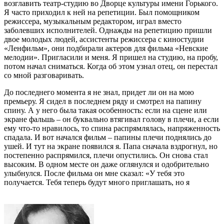
возглавить театр-студию во Дворце культуры имени Горького.
Я часто приходил к ней на репетиции. Был помощником
режиссера, музыкальным редактором, играл вместо
заболевших исполнителей. Однажды на репетицию пришли
двое молодых людей, ассистенты режиссера с киностудии
«Ленфильм», они подбирали актеров для фильма «Невские
мелодии». Пригласили и меня. Я пришел на студию, на пробу,
потом начал сниматься. Когда об этом узнал отец, он перестал
со мной разговаривать.
До последнего момента я не знал, придет ли он на мою
премьеру. Я сидел в последнем ряду и смотрел на папину
спину. А у него была такая особенность: если на сцене или
экране фальшь – он буквально втягивал голову в плечи, а если
ему что-то нравилось, то спина распрямлялась, напряженность
спадала. И вот начался фильм – папины плечи поднялись до
ушей. И тут на экране появился я. Папа сначала вздрогнул, но
постепенно распрямился, плечи опустились. Он снова стал
высоким. В одном месте он даже оглянулся и одобрительно
улыбнулся. После фильма он мне сказал: «У тебя это
получается. Тебя теперь будут много приглашать, но я