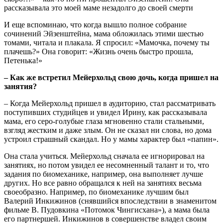
рассказывала это моей маме незадолго до своей смерти
И еще вспоминаю, что когда вышло полное собрание
сочинений Эйзенштейна, мама обложилась этими шестью
томами, читала и плакала. Я спросил: «Мамочка, почему ты
плачешь?» Она говорит: «Жизнь очень быстро прошла,
Петенька!»
– Как же встретил Мейерхольд свою дочь, когда пришел на
занятия?
– Когда Мейерхольд пришел в аудиторию, стал рассматривать
поступивших студийцев и увидел Ирину, как рассказывала
мама, его серо-голубые глаза мгновенно стали стальными,
взгляд жестким и даже злым. Он не сказал ни слова, но дома
устроил страшный скандал. Но у мамы характер был «папин».
Она стала учиться. Мейерхольд сначала ее игнорировал на
занятиях, но потом увидел ее несомненный талант и то, что
задания по биомеханике, например, она выполняет лучше
других. Но все равно обращался к ней на занятиях весьма
своеобразно. Например, по биомеханике лучшим был
Валерий Инкижинов (снявшийся впоследствии в знаменитом
фильме В. Пудовкина «Потомок Чингисхана»), а мама была
его партнершей. Инкижинов в совершенстве владел своим