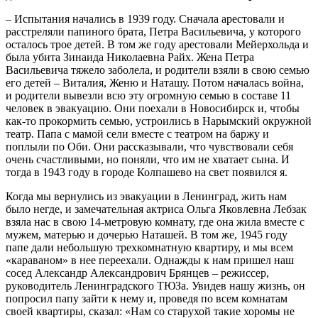
– Испытания начались в 1939 году. Сначала арестовали и
расстреляли папиного брата, Петра Васильевича, у которого
осталось трое детей. В том же году арестовали Мейерхольда и
была убита Зинаида Николаевна Райх. Жена Петра
Васильевича тяжело заболела, и родители взяли в свою семью
его детей – Виталия, Женю и Наташу. Потом началась война,
и родители вывезли всю эту огромную семью в составе 11
человек в эвакуацию. Они поехали в Новосибирск и, чтобы
как-то прокормить семью, устроились в Нарымский окружной
театр. Папа с мамой сели вместе с театром на баржу и
поплыли по Оби. Они рассказывали, что чувствовали себя
очень счастливыми, но поняли, что им не хватает сына. И
тогда в 1943 году в городе Колпашево на свет появился я.
Когда мы вернулись из эвакуации в Ленинград, жить нам
было негде, и замечательная актриса Ольга Яковлевна Лебзак
взяла нас в свою 14-метровую комнату, где она жила вместе с
мужем, матерью и дочерью Наташей. В том же, 1945 году
папе дали небольшую трехкомнатную квартиру, и мы всем
«караваном» в нее переехали. Однажды к нам пришел наш
сосед Александр Александрович Брянцев – режиссер,
руководитель Ленинградского ТЮЗа. Увидев нашу жизнь, он
попросил папу зайти к нему и, проведя по всем комнатам
своей квартиры, сказал: «Нам со старухой такие хоромы не