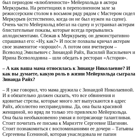
был периодом «влюбленности» Мейерхольда в актера
Меркурьева. На репетициях в переполненном зале за
режиссерским столом в восьмом ряду рядом с Мастером сидел
Меркурьев (естественно, когда он не был нужен на сцене).
Очень часто Мейерхольд вбегал на сцену и устраивал актерам
блистательные показы, которые всегда прерывались
аплодисментами. Сбежав к Меркурьеву, он демонстративно
спрашивал его: «Ну, как?» И после похвалы кричал актерам
свое знаменитое «хорошо!». А потом они вчетвером –
Всеволод Эмильевич с Зинаидой Райх, Василий Васильевич и
Ирина Всеволодовна – шли обедать в ресторан «Астория».
– А как ваша мама относилась к Зинаиде Николаевне? И
как вы думаете, какую роль в жизни Мейерхольда сыграла
Зинаида Райх?
– Я уже говорил, что мама дружила с Зинаидой Николаевной.
И я обязательно должен сказать, что все обвинения и
ядовитые стрелы, которые много лет выпускаются в адрес
Райх, абсолютно несправедливы. Да, она была красивой
женщиной, но вряд ли только это привлекло Мейерхольда.
Она была необыкновенно умная и потрясающе талантливая.
Стоит почитать ее письма к Мариэтте Сергеевне Шагинян.
Стоит познакомиться с воспоминаниями ее дочери – Татьяны
Сергеевны Есениной, которая унаследовала не папин