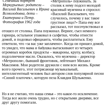
Семейный портрет
«Метрополь» поужинать. За
Меркурьевых: родители –
столик к нему подсел молодой
Василий Васильевич и Ирина
красивый мужчина и спросил:
Всеволодовна, дети –
«Василий Васильевич, что
Екатерина и Петр.
случилось, почему у вас такое
Фотография 1962 года
грустное лицо?» Папа ему все
рассказал, тот посочувствовал и
отошел от столика. Папа поужинал. Вернее, съел немного
гарнира, остальное упаковал в салфетки, чтобы отнести
домой, и подозвал официанта, чтобы расплатиться. Ему
ответили, что «за вас уже заплачено». Когда он пришел домой,
то увидел, что мама и бабушка вытаскивают из четырех
огромных коробок продукты – макароны, крупу, колбасу,
подсолнечное масло. Оказалось, что мужчина – директор
«Метрополя», бывший фронтовик, лейтенант Михаил
Максимов. Мои родители дружили с ним всю жизнь. Кроме
всего прочего, этот потрясающе музыкальный,
интеллигентный человек был автором слов популярной песни
«Синий платочек», которую пела Клавдия Шульженко.
Но я не считаю, что наша семья – это какое-то исключение.
Тогда все жили очень трудно, но с открытыми дверями, все
друг другу помогали.