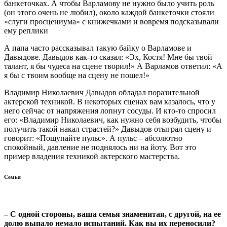
банкеточках. А чтобы Варламову не нужно было учить роль
(он этого очень не любил), около каждой банкеточки стояли
«слуги просцениума» с книжечками и вовремя подсказывали
ему реплики
А папа часто рассказывал такую байку о Варламове и
Давыдове. Давыдов как-то сказал: «Эх, Костя! Мне бы твой
талант, я бы чудеса на сцене творил!» А Варламов ответил: «А
я бы с твоим вообще на сцену не пошел!»
Владимир Николаевич Давыдов обладал поразительной
актерской техникой. В некоторых сценах вам казалось, что у
него сейчас от напряжения лопнут сосуды. И кто-то спросил
его: «Владимир Николаевич, как нужно себя возбудить, чтобы
получить такой накал страстей?» Давыдов отыграл сцену и
говорит: «Пощупайте пульс». А пульс – абсолютно
спокойный, давление не поднялось ни на йоту. Вот это
пример владения техникой актерского мастерства.
Семья
– С одной стороны, ваша семья знаменитая, с другой, на ее
долю выпало немало испытаний. Как вы их переносили?