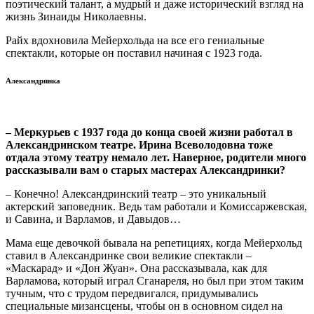
поэтический талант, а мудрый и даже исторический взгляд на
жизнь Зинаиды Николаевны.
Райх вдохновила Мейерхольда на все его гениальные
спектакли, которые он поставил начиная с 1923 года.
Александринка
– Меркурьев с 1937 года до конца своей жизни работал в
Александринском театре. Ирина Всеволодовна тоже
отдала этому театру немало лет. Наверное, родители много
рассказывали вам о старых мастерах Александринки?
– Конечно! Александринский театр – это уникальный
актерский заповедник. Ведь там работали и Комиссаржевская,
и Савина, и Варламов, и Давыдов…
Мама еще девочкой бывала на репетициях, когда Мейерхольд
ставил в Александринке свои великие спектакли –
«Маскарад» и «Дон Жуан». Она рассказывала, как для
Варламова, который играл Сганареля, но был при этом таким
тучным, что с трудом передвигался, придумывались
специальные мизансцены, чтобы он в основном сидел на