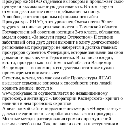
Прокурор же ЯНАО отделался выговором и продолжает свою
ценную и высокополезную деятельность. В этом году он
отметил десятилетие своего пребывания на посту.
А вообще, согласно данным официального сайта
Прокуратуры ЯНАО, этот уроженец Омска почти 30 лет
трудится на ниве защиты законности в Тюменской области.
Государственный советник юстиции 3-го класса, обладатель
медали ордена «За заслуги перед Отечеством» II степени,
заботливый отец двух детей выходит в элиту долгожителей
региональных прокуратур: не наберется и десятка главных
прокуроров субъектов Федерации, которые занимали бы свои
должности дольше, чем Герасименко. В их число входит,
кстати, прокурор как раз Тюменской области Владимир
Владимиров – возможно, к его деятельности тоже нужно
присмотреться внимательнее.
Отметим, кстати, что уже сам сайт Прокуратуры ЯНАО
вызывает серьезные вопросы к способности этих людей
хранить данные: доступ к
www.prokyanao.ru осуществляется по незащищенному
протоколу, а антивирус «Лаборатории Касперского» кричит о
наличии в нем троянских скриптов.
А ведь плохой сайт и подметное письмецо в «Новую газету» –
далеко не единственные проблемы ямальского прокурора.
Местные методы расследования громких преступлений
весьма своеобразны. Так, не нашли состава преступления в