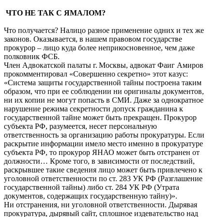
ЧТО НЕ ТАК С ЯМАЛОМ?
Что получается? Налицо разное применение одних и тех же
законов. Оказывается, в нашем правовом государстве
прокурор – лицо куда более неприкосновенное, чем даже
полковник ФСБ.
Член Адвокатской палаты г. Москвы, адвокат Фаиг Амиров
прокомментировал «Совершенно секретно» этот казус:
«Система защиты государственной тайны построена таким
образом, что при ее соблюдении ни оригиналы документов,
ни их копии не могут попасть в СМИ. Даже за однократное
нарушение режима секретности допуск гражданина к
государственной тайне может быть прекращен. Прокурор
субъекта РФ, разумеется, несет персональную
ответственность за организацию работы прокуратуры. Если
раскрытие информации имело место именно в прокуратуре
субъекта РФ, то прокурор ЯНАО может быть отстранен от
должности… Кроме того, в зависимости от последствий,
раскрывшее такие сведения лицо может быть привлечено к
уголовной ответственности по ст. 283 УК РФ (Разглашение
государственной тайны) либо ст. 284 УК РФ (Утрата
документов, содержащих государственную тайну)».
Ни отстранения, ни уголовной ответственности. Дырявая
прокуратура, дырявый сайт, сплошное издевательство над