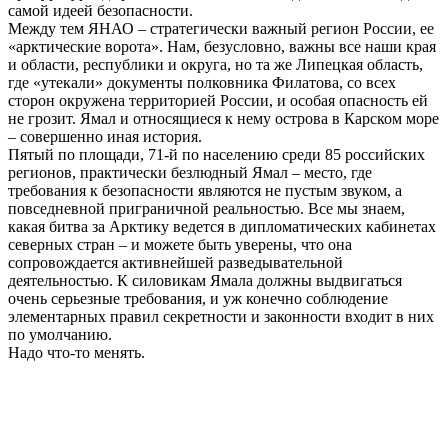
самой идеей безопасности.
Между тем ЯНАО – стратегически важный регион России, ее
«арктические ворота». Нам, безусловно, важны все наши края
и области, республики и округа, но та же Липецкая область,
где «утекали» документы полковника Филатова, со всех
сторон окружена территорией России, и особая опасность ей
не грозит. Ямал и относящиеся к нему острова в Карском море
– совершенно иная история.
Пятый по площади, 71-й по населению среди 85 российских
регионов, практически безлюдный Ямал – место, где
требования к безопасности являются не пустым звуком, а
повседневной приграничной реальностью. Все мы знаем,
какая битва за Арктику ведется в дипломатических кабинетах
северных стран – и можете быть уверены, что она
сопровождается активнейшей разведывательной
деятельностью. К силовикам Ямала должны выдвигаться
очень серьезные требования, и уж конечно соблюдение
элементарных правил секретности и законности входит в них
по умолчанию.
Надо что-то менять.