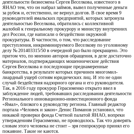
деятельности бизнесмена Сергея Веселкова, известного в
ЯНАО тем, что он набрал займов, вывел полученные деньги
за рубеж и, естественно, не вернул долгов. В свое время 9
руководителей ямальских предприятий, которых затронула
деятельностью Веселкова, обратились с коллективной
жалобой к генеральному прокурору и министру внутренних
дел России, где написали о бездействии окружной
прокуратуры. В частности, о том, что расследование
преступления, инкриминируемого Веселкову по уголовному
делу № 201403315/50 в очередной раз было прекращено. Это
притом что, по мнению авторов обращения, в деле достаточно
материалов, подтверждающих мошеннические действия
Сергея Веселкова и последующие преднамеренные
банкротства, в результате которых причинен многомил-
лиардный ущерб сотням юридических лиц. И это не один
случай бездействия надзорного органа и его руководителя.
Так, в 2016 году прокурор Герасименко открыто ввел в
заблуждение людей, требовавших расследования деятельности
Регионального инновационно-инвестиционного фонда
«Ямал», близкого к руководству региона. Главный редактор
портала «Человек и закон» Денис Пиманов установил, что
никакой проверки фонда Счетной палатой ЯНАО, вопреки
утверждениям Герасименко, не проводилось. Так что доверять
словам этого человека не стоит – зря генпрокурор принял его
покаяние. Такие не каются.