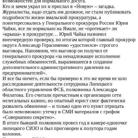
возможностей для нормального досуга.
Кто и зачем украл их и прислал в «Новую» – загадка.
Журналисты, надо отдать им должное, не стали публиковать
подробности жизни ямальской прокуратуры, а
поинтересовались у Генерального прокурора России Юрия
Чайки, все ли нормально на Ямале, не «протекает» ли
«крыша» в прокуратуре… Юрий Чайка назначил
внеочередную проверку, по итогам которой главный прокурор
округа Александр Герасименко «удостоился» строгого
выговора. Напомним, что выговор он получил от
генерального прокурора «за ненадлежащее исполнение
служебных обязанностей, выразившееся в создании
дополнительного административного давления на
предпринимателей».
И все бы ничего, если бы примерно в это же время не шло
расследование деятельности сотрудника Липецкого
областного управления ФСБ, полковника Александра
Филатова. Его считали причастным к организации сети
нелегальных казино, но опытный юрист смог фактически
развалить обвинение – и только один его пункт отрицать
было невозможно: утечку в СМИ материалов с грифом
«Совершенно секретно».
В итоге бывший полковник провел год в камере-одиночке
липецкого СИЗО и был приговорен к полутора годам
колонии.