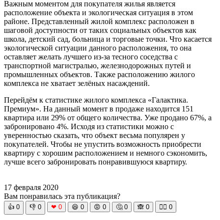
Важным моментом для покупателя жилья является
расположение объекта и экологическая ситуация в этом
районе. Представленный жилой комплекс расположен в
шаговой доступности от таких социальных объектов как
школа, детский сад, больница и торговые точки. Что касается
экологической ситуации данного расположения, то она
оставляет желать лучшего из-за тесного соседства с
транспортной магистралью, железнодорожных путей и
промышленных объектов. Также расположению жилого
комплекса не хватает зелёных насаждений.
Перейдём к статистике жилого комплекса «Галактика.
Премиум». На данный момент в продаже находится 151
квартира или 29% от общего количества. Уже продано 67%, а
забронировано 4%. Исходя из статистики можно с
уверенностью сказать, что объект весьма популярен у
покупателей. Чтобы не упустить возможность приобрести
квартиру с хорошим расположением и немного сэкономить,
лучше всего забронировать понравившуюся квартиру.
17 февраля 2020
Вам понравилась эта публикация?
👍
0
👎
0
❤
0
😆
0
😡
0
🤔
0
🙈
0
🧘‍♀️
0