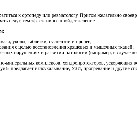
ратиться к ортопеду или ревматологу. Притом желательно своев
вать недуг, тем эффективнее пройдет лечение.
м:
мази, уколы, таблетки, суспензии и прочее;
ования с целью восстановления хрящевых и мышечных тканей;
ьезных нарушениях и развитии патологий (например, в случае д
о-минеральных комплексов, хондропротекторов, ускоряющих во
уй!» предлагает иглоукалывание, УЗИ, прогревание и другие с