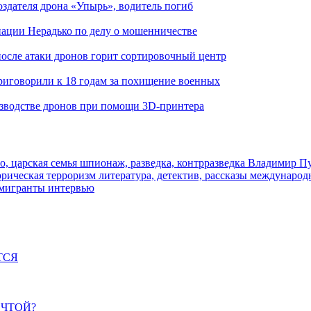
здателя дрона «Упырь», водитель погиб
иации Нерадько по делу о мошенничестве
 после атаки дронов горит сортировочный центр
иговорили к 18 годам за похищение военных
изводстве дронов при помощи 3D‑принтера
о, царская семья
шпионаж, разведка, контрразведка
Владимир П
торическая
терроризм
литература, детектив, рассказы
международ
 мигранты
интервью
ТСЯ
ЕЧТОЙ?