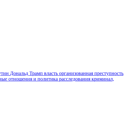
утин
Дональд Трамп
власть
организованная преступность
ные отношения и политика
расследования
криминал,