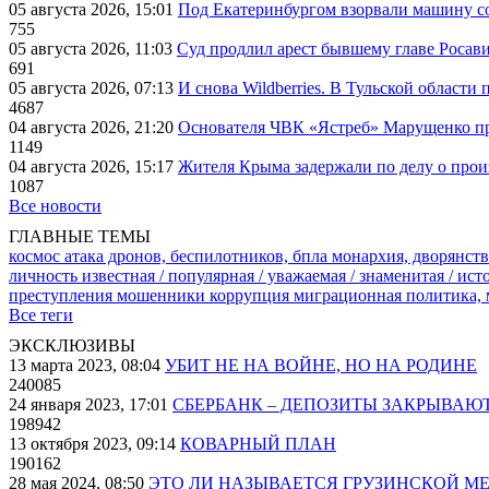
05 августа 2026, 15:01
Под Екатеринбургом взорвали машину со
755
05 августа 2026, 11:03
Суд продлил арест бывшему главе Росав
691
05 августа 2026, 07:13
И снова Wildberries. В Тульской области
4687
04 августа 2026, 21:20
Основателя ЧВК «Ястреб» Марущенко пр
1149
04 августа 2026, 15:17
Жителя Крыма задержали по делу о про
1087
Все новости
ГЛАВНЫЕ ТЕМЫ
космос
атака дронов, беспилотников, бпла
монархия, дворянств
личность известная / популярная / уважаемая / знаменитая / ис
преступления
мошенники
коррупция
миграционная политика,
Все теги
ЭКСКЛЮЗИВЫ
13 марта 2023, 08:04
УБИТ НЕ НА ВОЙНЕ, НО НА РОДИНЕ
240085
24 января 2023, 17:01
СБЕРБАНК – ДЕПОЗИТЫ ЗАКРЫВАЮ
198942
13 октября 2023, 09:14
КОВАРНЫЙ ПЛАН
190162
28 мая 2024, 08:50
ЭТО ЛИ НАЗЫВАЕТСЯ ГРУЗИНСКОЙ М