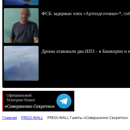
ФСБ: задержан член «Артподготовки»*, со
Дроны атаковали два НПЗ – в Башкирии и н
Главная
PRESS-WALL
PRESS-WALL Газеты «Совершенно Секретно»