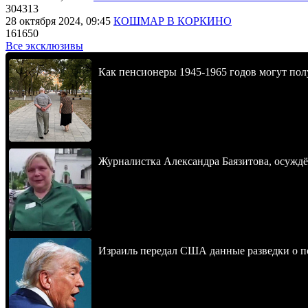
304313
28 октября 2024, 09:45
КОШМАР В КОРКИНО
161650
Все эксклюзивы
Как пенсионеры 1945-1965 годов могут пол
Журналистка Александра Баязитова, осуждё
Израиль передал США данные разведки о п