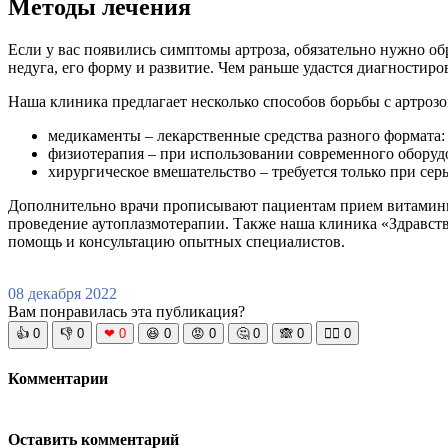
Методы лечения
Если у вас появились симптомы артроза, обязательно нужно об
недуга, его форму и развитие. Чем раньше удастся диагностиро
Наша клиника предлагает несколько способов борьбы с артрозо
медикаменты – лекарственные средства разного формата: 
физиотерапия – при использовании современного оборуд
хирургическое вмешательство – требуется только при сер
Дополнительно врачи прописывают пациентам прием витаминн
проведение аутоплазмотерапии. Также наша клиника «Здравств
помощь и консультацию опытных специалистов.
08 декабря 2022
Вам понравилась эта публикация?
👍
0
👎
0
❤
0
😆
0
😡
0
🤔
0
🙈
0
🧘‍♀️
0
Комментарии
Оставить комментарий