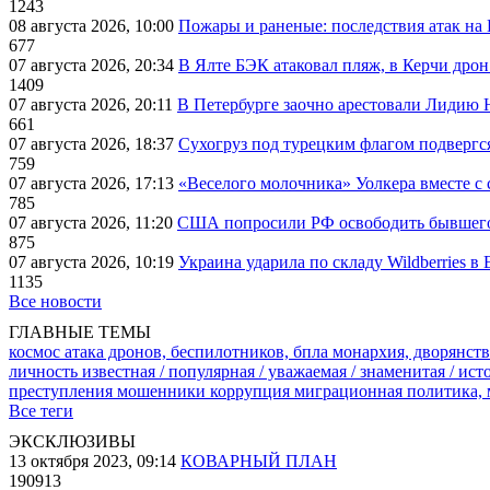
1243
08 августа 2026, 10:00
Пожары и раненые: последствия атак на
677
07 августа 2026, 20:34
В Ялте БЭК атаковал пляж, в Керчи дрон
1409
07 августа 2026, 20:11
В Петербурге заочно арестовали Лидию 
661
07 августа 2026, 18:37
Сухогруз под турецким флагом подвергс
759
07 августа 2026, 17:13
«Веселого молочника» Уолкера вместе с 
785
07 августа 2026, 11:20
США попросили РФ освободить бывшего 
875
07 августа 2026, 10:19
Украина ударила по складу Wildberries в
1135
Все новости
ГЛАВНЫЕ ТЕМЫ
космос
атака дронов, беспилотников, бпла
монархия, дворянств
личность известная / популярная / уважаемая / знаменитая / ис
преступления
мошенники
коррупция
миграционная политика,
Все теги
ЭКСКЛЮЗИВЫ
13 октября 2023, 09:14
КОВАРНЫЙ ПЛАН
190913