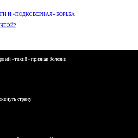
ИГИ И «ПОДКОВЁРНАЯ» БОРЬБА
ЕЧТОЙ?
первый «тихий» признак болезни
окинуть страну