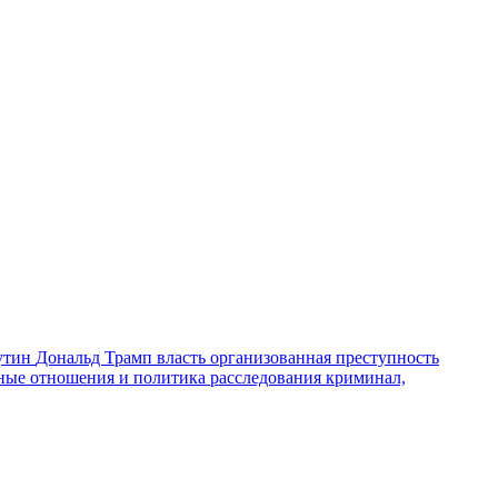
утин
Дональд Трамп
власть
организованная преступность
ные отношения и политика
расследования
криминал,