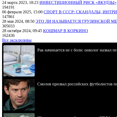
24 марта 2023, 18:23
ИНВЕСТИЦИОННЫЙ РИСК «ЯКУДЗЫ»
194191
06 февраля 2025, 15:00
СПОРТ В СССР: СКАНДАЛЫ, ИНТР
147861
28 мая 2024, 08:50
ЭТО ЛИ НАЗЫВАЕТСЯ ГРУЗИНСКОЙ М
305033
28 октября 2024, 09:45
КОШМАР В КОРКИНО
162436
Все эксклюзивы
Рак начинается не с боли: онколог назвал 
Смолов призвал российских футболистов п