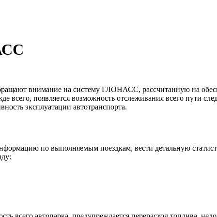
АСС
бращают внимание на систему ГЛОНАСС, рассчитанную на обес
де всего, появляется возможность отслеживания всего пути сле
ивность эксплуатации автотранспорта.
информацию по выполняемым поездкам, вести детальную статист
иду:
ть всего автопарка, предупреждается перерасход топлива, недо