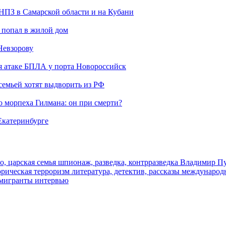
 НПЗ в Самарской области и на Кубани
 попал в жилой дом
Невзорову
я атаке БПЛА у порта Новороссийск
семьей хотят выдворить из РФ
морпеха Гилмана: он при смерти?
 Екатеринбурге
о, царская семья
шпионаж, разведка, контрразведка
Владимир П
торическая
терроризм
литература, детектив, рассказы
международ
 мигранты
интервью