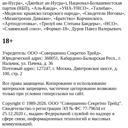
ан-Нусра», «Джебхат ан-Нусра»), Национал-Большевистская
партия (НБП), «Аль-Каида», «УНА-УНСО», «Талибан»,
«Меджлис крымско-татарского народа», «Свидетели Иеговы»,
«Мизантропик Дивижн», «Братство» Корчинского,
«Артподготовка», «Тризуб им. Степана Бандеры», «НСО»,
«Славянский союз», «Формат-18», Дуров Павел Валерьевич.
18+
Учредитель: ООО «Совершенно Секретно Трейд».
Юридический адрес: 360051, Кабардино-Балкарская Респ., г.
Нальчик, ул. Пачева, д. 36
Почтовый адрес: 127247, г. Москва, Дмитровское шоссе, д.
100, стр. 2
Все права защищены. Копирование и использование
материалов запрещено, частичное цитирование возможно
только при условии гиперссылки на сайт.
Copyright © 1989-2026. ООО "Совершенно Секретно Трейд".
Свидетельство о регистрации ЭЛ № ФС 77-79634 от
25.12.2020 г., выдано Федеральной службой по надзору в
сфере связи, информационных технологий и массовых
коммуникаций.