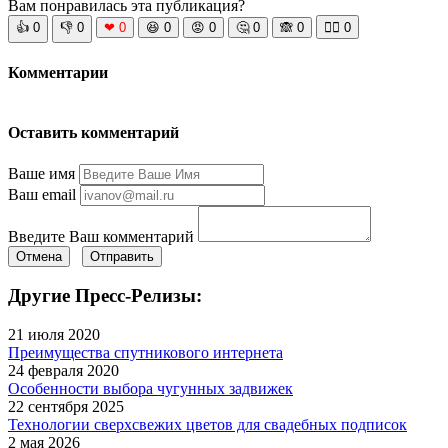
Вам понравилась эта публикация?
👍
0
👎
0
❤
0
😆
0
😡
0
🤔
0
🙈
0
🧘‍♀️
0
Комментарии
Оставить комментарий
Ваше имя
Ваш email
Введите Ваш комментарий
Отмена
Отправить
Другие Пресс-Релизы:
21 июля 2020
Преимущества спутникового интернета
24 февраля 2020
Особенности выбора чугунных задвижек
22 сентября 2025
Технологии сверхсвежих цветов для свадебных подписок
2 мая 2026