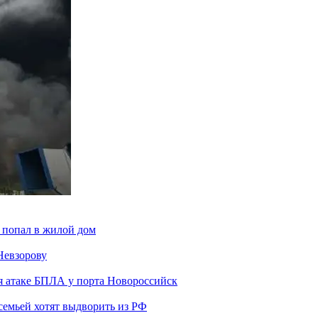
 попал в жилой дом
Невзорову
я атаке БПЛА у порта Новороссийск
семьей хотят выдворить из РФ