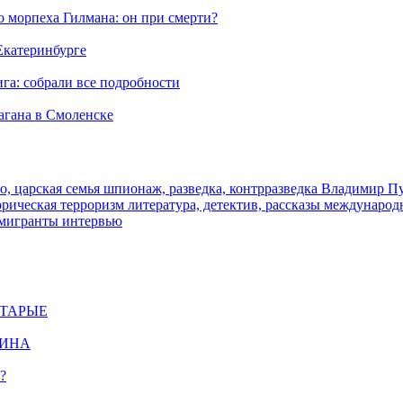
морпеха Гилмана: он при смерти?
 Екатеринбурге
га: собрали все подробности
агана в Смоленске
о, царская семья
шпионаж, разведка, контрразведка
Владимир П
торическая
терроризм
литература, детектив, рассказы
международ
 мигранты
интервью
СТАРЫЕ
ЩИНА
?