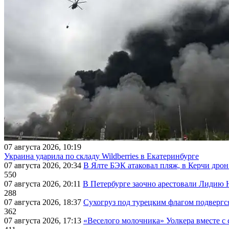
07 августа 2026, 10:19
Украина ударила по складу Wildberries в Екатеринбурге
07 августа 2026, 20:34
В Ялте БЭК атаковал пляж, в Керчи дрон
550
07 августа 2026, 20:11
В Петербурге заочно арестовали Лидию 
288
07 августа 2026, 18:37
Сухогруз под турецким флагом подвергс
362
07 августа 2026, 17:13
«Веселого молочника» Уолкера вместе с 