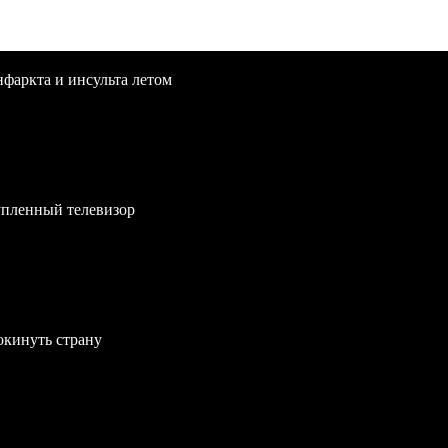
нфаркта и инсульта летом
упленный телевизор
окинуть страну