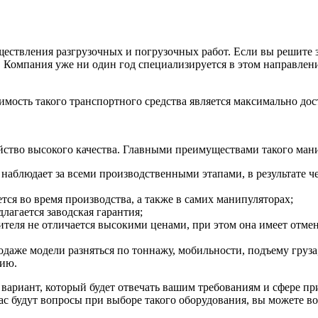
ществления разгрузочных и погрузочных работ. Если вы решите 
я. Компания уже ни один год специализируется в этом направле
имость такого транспортного средства является максимально дос
йство высокого качества. Главными преимуществами такого мани
аблюдает за всеми производственными этапами, в результате че
ся во время производства, а также в самих манипуляторах;
лагается заводская гарантия;
еля не отличается высокими ценами, при этом она имеет отменн
даже модели разняться по тоннажу, мобильности, подъему груза,
цию.
вариант, который будет отвечать вашим требованиям и сфере при
ас будут вопросы при выборе такого оборудования, вы можете в