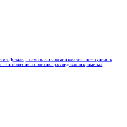
утин
Дональд Трамп
власть
организованная преступность
ные отношения и политика
расследования
криминал,