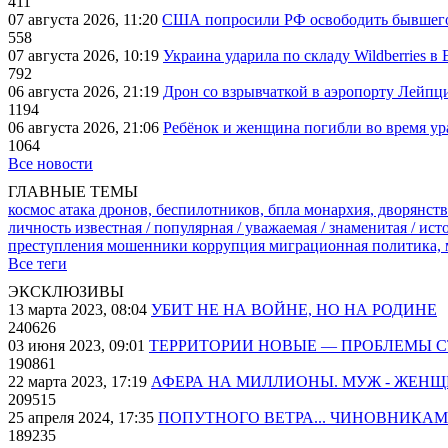
411
07 августа 2026, 11:20
США попросили РФ освободить бывшего 
558
07 августа 2026, 10:19
Украина ударила по складу Wildberries в
792
06 августа 2026, 21:19
Дрон со взрывчаткой в аэропорту Лейпци
1194
06 августа 2026, 21:06
Ребёнок и женщина погибли во время ур
1064
Все новости
ГЛАВНЫЕ ТЕМЫ
космос
атака дронов, беспилотников, бпла
монархия, дворянств
личность известная / популярная / уважаемая / знаменитая / ис
преступления
мошенники
коррупция
миграционная политика,
Все теги
ЭКСКЛЮЗИВЫ
13 марта 2023, 08:04
УБИТ НЕ НА ВОЙНЕ, НО НА РОДИНЕ
240626
03 июня 2023, 09:01
ТЕРРИТОРИИ НОВЫЕ — ПРОБЛЕМЫ 
190861
22 марта 2023, 17:19
АФЕРА НА МИЛЛИОНЫ. МУЖ - ЖЕН
209515
25 апреля 2024, 17:35
ПОПУТНОГО ВЕТРА... ЧИНОВНИКАМ
189235