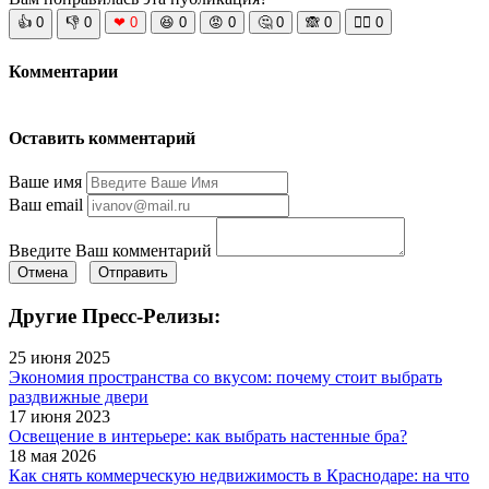
👍
0
👎
0
❤
0
😆
0
😡
0
🤔
0
🙈
0
🧘‍♀️
0
Комментарии
Оставить комментарий
Ваше имя
Ваш email
Введите Ваш комментарий
Отмена
Отправить
Другие Пресс-Релизы:
25 июня 2025
Экономия пространства со вкусом: почему стоит выбрать
раздвижные двери
17 июня 2023
Освещение в интерьере: как выбрать настенные бра?
18 мая 2026
Как снять коммерческую недвижимость в Краснодаре: на что