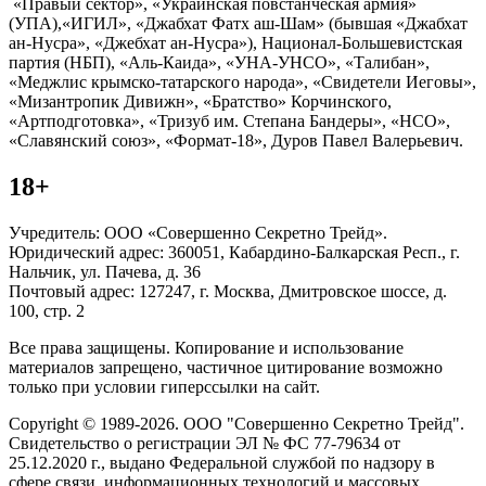
«Правый сектор», «Украинская повстанческая армия»
(УПА),«ИГИЛ», «Джабхат Фатх аш-Шам» (бывшая «Джабхат
ан-Нусра», «Джебхат ан-Нусра»), Национал-Большевистская
партия (НБП), «Аль-Каида», «УНА-УНСО», «Талибан»,
«Меджлис крымско-татарского народа», «Свидетели Иеговы»,
«Мизантропик Дивижн», «Братство» Корчинского,
«Артподготовка», «Тризуб им. Степана Бандеры», «НСО»,
«Славянский союз», «Формат-18», Дуров Павел Валерьевич.
18+
Учредитель: ООО «Совершенно Секретно Трейд».
Юридический адрес: 360051, Кабардино-Балкарская Респ., г.
Нальчик, ул. Пачева, д. 36
Почтовый адрес: 127247, г. Москва, Дмитровское шоссе, д.
100, стр. 2
Все права защищены. Копирование и использование
материалов запрещено, частичное цитирование возможно
только при условии гиперссылки на сайт.
Copyright © 1989-2026. ООО "Совершенно Секретно Трейд".
Свидетельство о регистрации ЭЛ № ФС 77-79634 от
25.12.2020 г., выдано Федеральной службой по надзору в
сфере связи, информационных технологий и массовых