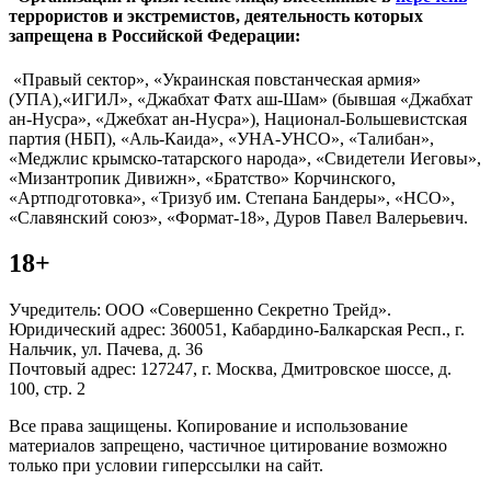
террористов и экстремистов, деятельность которых
запрещена в Российской Федерации:
«Правый сектор», «Украинская повстанческая армия»
(УПА),«ИГИЛ», «Джабхат Фатх аш-Шам» (бывшая «Джабхат
ан-Нусра», «Джебхат ан-Нусра»), Национал-Большевистская
партия (НБП), «Аль-Каида», «УНА-УНСО», «Талибан»,
«Меджлис крымско-татарского народа», «Свидетели Иеговы»,
«Мизантропик Дивижн», «Братство» Корчинского,
«Артподготовка», «Тризуб им. Степана Бандеры», «НСО»,
«Славянский союз», «Формат-18», Дуров Павел Валерьевич.
18+
Учредитель: ООО «Совершенно Секретно Трейд».
Юридический адрес: 360051, Кабардино-Балкарская Респ., г.
Нальчик, ул. Пачева, д. 36
Почтовый адрес: 127247, г. Москва, Дмитровское шоссе, д.
100, стр. 2
Все права защищены. Копирование и использование
материалов запрещено, частичное цитирование возможно
только при условии гиперссылки на сайт.