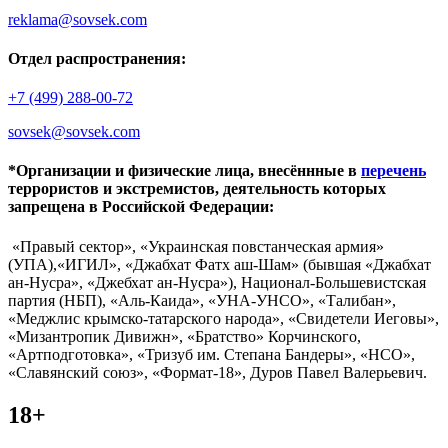
reklama@sovsek.com
Отдел распространения:
+7 (499) 288-00-72
sovsek@sovsek.com
*Организации и физические лица, внесённные в
перечень
террористов и экстремистов, деятельность которых
запрещена в Российской Федерации:
«Правый сектор», «Украинская повстанческая армия»
(УПА),«ИГИЛ», «Джабхат Фатх аш-Шам» (бывшая «Джабхат
ан-Нусра», «Джебхат ан-Нусра»), Национал-Большевистская
партия (НБП), «Аль-Каида», «УНА-УНСО», «Талибан»,
«Меджлис крымско-татарского народа», «Свидетели Иеговы»,
«Мизантропик Дивижн», «Братство» Корчинского,
«Артподготовка», «Тризуб им. Степана Бандеры», «НСО»,
«Славянский союз», «Формат-18», Дуров Павел Валерьевич.
18+