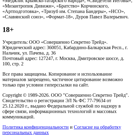
«Меджлис крымско-татарского народа», «Свидетели Иеговы»,
«Мизантропик Дивижн», «Братство» Корчинского,
«Артподготовка», «Тризуб им. Степана Бандеры», «НСО»,
«Славянский союз», «Формат-18», Дуров Павел Валерьевич.
18+
Учредитель: ООО «Совершенно Секретно Трейд».
Юридический адрес: 360051, Кабардино-Балкарская Респ., г.
Нальчик, ул. Пачева, д. 36
Почтовый адрес: 127247, г. Москва, Дмитровское шоссе, д.
100, стр. 2
Все права защищены. Копирование и использование
материалов запрещено, частичное цитирование возможно
только при условии гиперссылки на сайт.
Copyright © 1989-2026. ООО "Совершенно Секретно Трейд".
Свидетельство о регистрации ЭЛ № ФС 77-79634 от
25.12.2020 г., выдано Федеральной службой по надзору в
сфере связи, информационных технологий и массовых
коммуникаций.
Политика конфиценциальности
и
Согласие на обработку
персональных данных