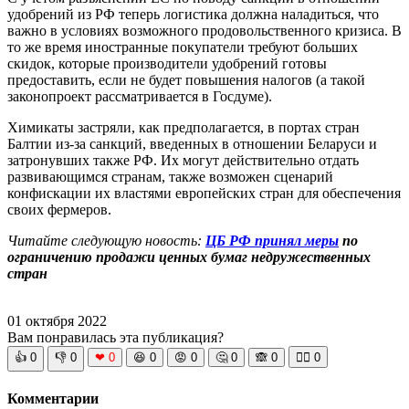
удобрений из РФ теперь логистика должна наладиться, что
важно в условиях возможного продовольственного кризиса. В
то же время иностранные покупатели требуют больших
скидок, которые производители удобрений готовы
предоставить, если не будет повышения налогов (а такой
законопроект рассматривается в Госдуме).
Химикаты застряли, как предполагается, в портах стран
Балтии из-за санкций, введенных в отношении Беларуси и
затронувших также РФ. Их могут действительно отдать
развивающимся странам, также возможен сценарий
конфискации их властями европейских стран для обеспечения
своих фермеров.
Читайте следующую новость:
ЦБ РФ принял меры
по
ограничению продажи ценных бумаг недружественных
стран
01 октября 2022
Вам понравилась эта публикация?
👍
0
👎
0
❤
0
😆
0
😡
0
🤔
0
🙈
0
🧘‍♀️
0
Комментарии