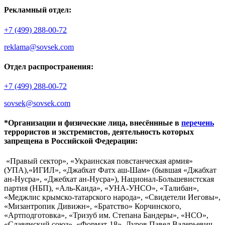
Рекламный отдел:
+7 (499) 288-00-72
reklama@sovsek.com
Отдел распространения:
+7 (499) 288-00-72
sovsek@sovsek.com
*Организации и физические лица, внесённные в
перечень
террористов и экстремистов, деятельность которых
запрещена в Российской Федерации:
«Правый сектор», «Украинская повстанческая армия»
(УПА),«ИГИЛ», «Джабхат Фатх аш-Шам» (бывшая «Джабхат
ан-Нусра», «Джебхат ан-Нусра»), Национал-Большевистская
партия (НБП), «Аль-Каида», «УНА-УНСО», «Талибан»,
«Меджлис крымско-татарского народа», «Свидетели Иеговы»,
«Мизантропик Дивижн», «Братство» Корчинского,
«Артподготовка», «Тризуб им. Степана Бандеры», «НСО»,
«Славянский союз», «Формат-18», Дуров Павел Валерьевич.