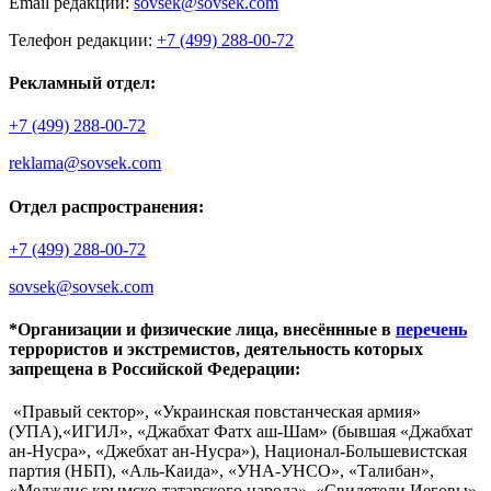
Email редакции:
sovsek@sovsek.com
Телефон редакции:
+7 (499) 288-00-72
Рекламный отдел:
+7 (499) 288-00-72
reklama@sovsek.com
Отдел распространения:
+7 (499) 288-00-72
sovsek@sovsek.com
*Организации и физические лица, внесённные в
перечень
террористов и экстремистов, деятельность которых
запрещена в Российской Федерации:
«Правый сектор», «Украинская повстанческая армия»
(УПА),«ИГИЛ», «Джабхат Фатх аш-Шам» (бывшая «Джабхат
ан-Нусра», «Джебхат ан-Нусра»), Национал-Большевистская
партия (НБП), «Аль-Каида», «УНА-УНСО», «Талибан»,
«Меджлис крымско-татарского народа», «Свидетели Иеговы»,