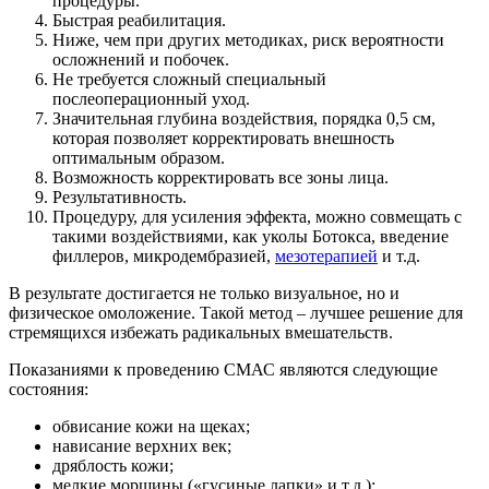
процедуры.
Быстрая реабилитация.
Ниже, чем при других методиках, риск вероятности
осложнений и побочек.
Не требуется сложный специальный
послеоперационный уход.
Значительная глубина воздействия, порядка 0,5 см,
которая позволяет корректировать внешность
оптимальным образом.
Возможность корректировать все зоны лица.
Результативность.
Процедуру, для усиления эффекта, можно совмещать с
такими воздействиями, как уколы Ботокса, введение
филлеров, микродембразией,
мезотерапией
и т.д.
В результате достигается не только визуальное, но и
физическое омоложение. Такой метод – лучшее решение для
стремящихся избежать радикальных вмешательств.
Показаниями к проведению СМАС являются следующие
состояния:
обвисание кожи на щеках;
нависание верхних век;
дряблость кожи;
мелкие морщины («гусиные лапки» и т.д.);