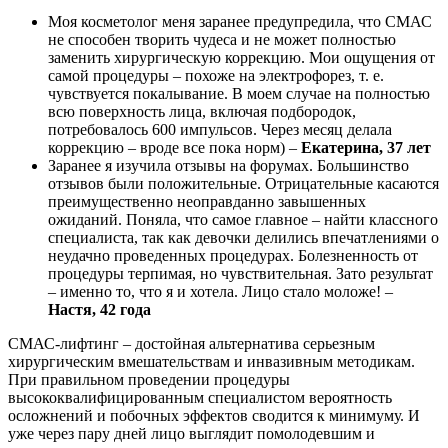
Моя косметолог меня заранее предупредила, что СМАС
не способен творить чудеса и не может полностью
заменить хирургическую коррекцию. Мои ощущения от
самой процедуры – похоже на электрофорез, т. е.
чувствуется покалывание. В моем случае на полностью
всю поверхность лица, включая подбородок,
потребовалось 600 импульсов. Через месяц делала
коррекцию – вроде все пока норм) –
Екатерина, 37 лет
Заранее я изучила отзывы на форумах. Большинство
отзывов были положительные. Отрицательные касаются
преимущественно неоправданно завышенных
ожиданий. Поняла, что самое главное – найти классного
специалиста, так как девочки делились впечатлениями о
неудачно проведенных процедурах. Болезненность от
процедуры терпимая, но чувствительная. Зато результат
– именно то, что я и хотела. Лицо стало моложе! –
Настя, 42 года
СМАС-лифтинг – достойная альтернатива серьезным
хирургическим вмешательствам и инвазивным методикам.
При правильном проведении процедуры
высококвалифицированным специалистом вероятность
осложнений и побочных эффектов сводится к минимуму. И
уже через пару дней лицо выглядит помолодевшим и