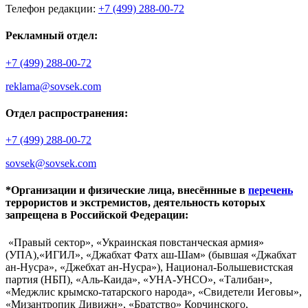
Телефон редакции:
+7 (499) 288-00-72
Рекламный отдел:
+7 (499) 288-00-72
reklama@sovsek.com
Отдел распространения:
+7 (499) 288-00-72
sovsek@sovsek.com
*Организации и физические лица, внесённные в
перечень
террористов и экстремистов, деятельность которых
запрещена в Российской Федерации:
«Правый сектор», «Украинская повстанческая армия»
(УПА),«ИГИЛ», «Джабхат Фатх аш-Шам» (бывшая «Джабхат
ан-Нусра», «Джебхат ан-Нусра»), Национал-Большевистская
партия (НБП), «Аль-Каида», «УНА-УНСО», «Талибан»,
«Меджлис крымско-татарского народа», «Свидетели Иеговы»,
«Мизантропик Дивижн», «Братство» Корчинского,