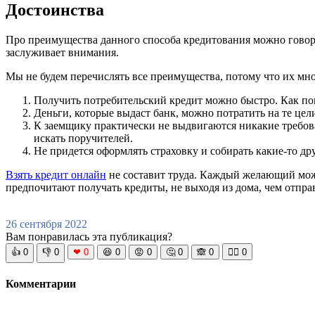
Достоинства
Про преимущества данного способа кредитования можно говори
заслуживает внимания.
Мы не будем перечислять все преимущества, потому что их мн
Получить потребительский кредит можно быстро. Как пок
Деньги, которые выдаст банк, можно потратить на те цел
К заемщику практически не выдвигаются никакие требован
искать поручителей.
Не придется оформлять страховку и собирать какие-то др
Взять кредит онлайн
не составит труда. Каждый желающий может
предпочитают получать кредиты, не выходя из дома, чем отправ
26 сентября 2022
Вам понравилась эта публикация?
👍
0
👎
0
❤
0
😆
0
😡
0
🤔
0
🙈
0
🧘‍♀️
0
Комментарии