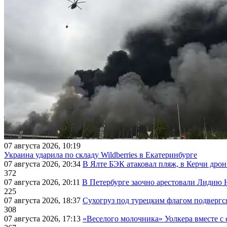
07 августа 2026, 10:19
Украина ударила по складу Wildberries в Екатеринбурге
07 августа 2026, 20:34
В Ялте БЭК атаковал пляж, в Керчи дрон
372
07 августа 2026, 20:11
В Петербурге заочно арестовали Лидию 
225
07 августа 2026, 18:37
Сухогруз под турецким флагом подвергс
308
07 августа 2026, 17:13
«Веселого молочника» Уолкера вместе с 