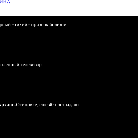
ЩИНА
первый «тихий» признак болезни
упленный телевизор
Архипо-Осиповке, еще 40 пострадали