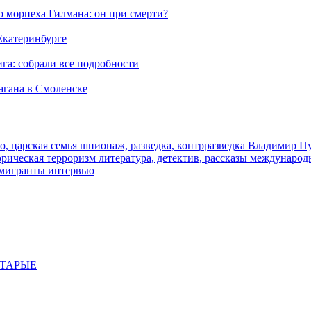
морпеха Гилмана: он при смерти?
 Екатеринбурге
га: собрали все подробности
агана в Смоленске
о, царская семья
шпионаж, разведка, контрразведка
Владимир П
торическая
терроризм
литература, детектив, рассказы
международ
 мигранты
интервью
СТАРЫЕ