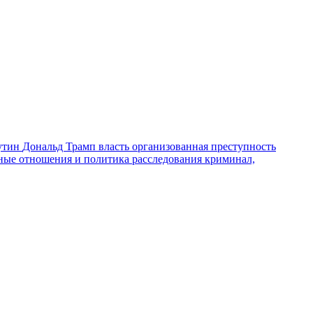
утин
Дональд Трамп
власть
организованная преступность
ные отношения и политика
расследования
криминал,