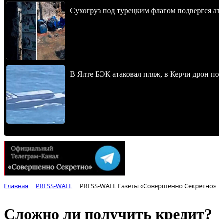
Сухогруз под турецким флагом подвергся 
В Ялте БЭК атаковал пляж, в Керчи дрон п
Главная
PRESS-WALL
PRESS-WALL Газеты «Совершенно Секретно»
Сложно ли получить кредит?