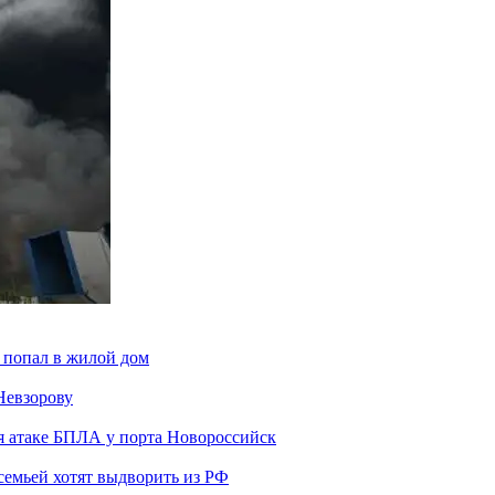
 попал в жилой дом
Невзорову
я атаке БПЛА у порта Новороссийск
семьей хотят выдворить из РФ