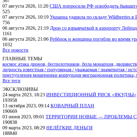
367
07 августа 2026, 11:20
США попросили РФ освободить бывшего 
525
07 августа 2026, 10:19
Украина ударила по складу Wildberries в
756
06 августа 2026, 21:19
Дрон со взрывчаткой в аэропорту Лейпци
1161
06 августа 2026, 21:06
Ребёнок и женщина погибли во время ур
1032
Все новости
ГЛАВНЫЕ ТЕМЫ
космос
атака дронов, беспилотников, бпла
монархия, дворянств
личность известная / популярная / уважаемая / знаменитая / ис
преступления
мошенники
коррупция
миграционная политика,
Все теги
ЭКСКЛЮЗИВЫ
24 марта 2023, 18:23
ИНВЕСТИЦИОННЫЙ РИСК «ЯКУДЗЫ»
193958
13 октября 2023, 09:14
КОВАРНЫЙ ПЛАН
190669
03 июня 2023, 09:01
ТЕРРИТОРИИ НОВЫЕ — ПРОБЛЕМЫ 
190838
09 марта 2023, 08:29
НЕЛЁГКИЕ ДЕНЬГИ
188840