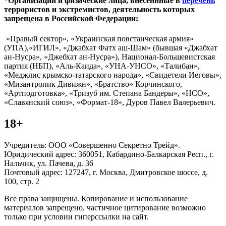
*Организации и физические лица, внесённные в
перечень
террористов и экстремистов, деятельность которых
запрещена в Российской Федерации:
«Правый сектор», «Украинская повстанческая армия»
(УПА),«ИГИЛ», «Джабхат Фатх аш-Шам» (бывшая «Джабхат
ан-Нусра», «Джебхат ан-Нусра»), Национал-Большевистская
партия (НБП), «Аль-Каида», «УНА-УНСО», «Талибан»,
«Меджлис крымско-татарского народа», «Свидетели Иеговы»,
«Мизантропик Дивижн», «Братство» Корчинского,
«Артподготовка», «Тризуб им. Степана Бандеры», «НСО»,
«Славянский союз», «Формат-18», Дуров Павел Валерьевич.
18+
Учредитель: ООО «Совершенно Секретно Трейд».
Юридический адрес: 360051, Кабардино-Балкарская Респ., г.
Нальчик, ул. Пачева, д. 36
Почтовый адрес: 127247, г. Москва, Дмитровское шоссе, д.
100, стр. 2
Все права защищены. Копирование и использование
материалов запрещено, частичное цитирование возможно
только при условии гиперссылки на сайт.