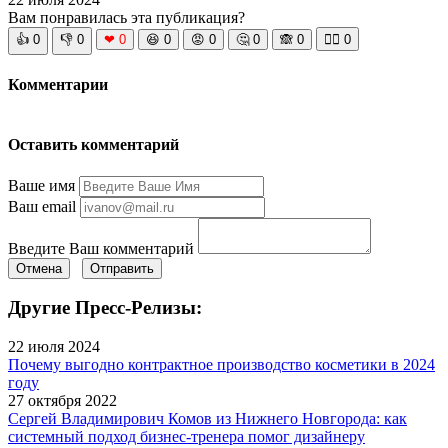
Вам понравилась эта публикация?
👍
0
👎
0
❤
0
😆
0
😡
0
🤔
0
🙈
0
🧘‍♀️
0
Комментарии
Оставить комментарий
Ваше имя
Ваш email
Введите Ваш комментарий
Отмена
Отправить
Другие Пресс-Релизы:
22 июля 2024
Почему выгодно контрактное производство косметики в 2024
году
27 октября 2022
Сергей Владимирович Комов из Нижнего Новгорода: как
системный подход бизнес-тренера помог дизайнеру