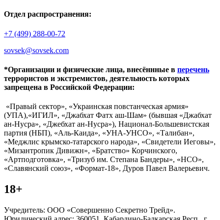
Отдел распространения:
+7 (499) 288-00-72
sovsek@sovsek.com
*Организации и физические лица, внесённные в
перечень
террористов и экстремистов, деятельность которых
запрещена в Российской Федерации:
«Правый сектор», «Украинская повстанческая армия»
(УПА),«ИГИЛ», «Джабхат Фатх аш-Шам» (бывшая «Джабхат
ан-Нусра», «Джебхат ан-Нусра»), Национал-Большевистская
партия (НБП), «Аль-Каида», «УНА-УНСО», «Талибан»,
«Меджлис крымско-татарского народа», «Свидетели Иеговы»,
«Мизантропик Дивижн», «Братство» Корчинского,
«Артподготовка», «Тризуб им. Степана Бандеры», «НСО»,
«Славянский союз», «Формат-18», Дуров Павел Валерьевич.
18+
Учредитель: ООО «Совершенно Секретно Трейд».
Юридический адрес: 360051, Кабардино-Балкарская Респ., г.