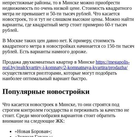
непрестижные районы, то в Минске можно приобрести
недвижимость по очень низкой цене. Стоимость квадратного
метра не превышает и 50-ти тысяч рублей. Что касается
новостроек, то и тут не слишком высокие цены. Можно найти
варианты, где квадратный метр стоит примерно 60-т тысяч
рублей.
В Москве таких цен давно нет. К примеру, стоимость
квадратного метра в новостройках начинается со 150-ти тысяч
рублей. Есть варианты намного дороже.
Продажа двухкомнатных квартир в Минске
https://megapolis-
real.by/realt/kvartiry-i-komnaty/2-komnatnaya-kvartira/prodazha/
осуществляется риелторами, которые могут подобрать
наиболее оптимальный вариант быстро.
Популярные новостройки
Что касается новостроек в Минске, то они строятся под
строгим контролем государства и переживать за качество не
стоит. Среди многообразия вариантов стоит обратить
внимание на следующие ЖК:
«Новая Боровая»;
«Зеленая Гавань»;