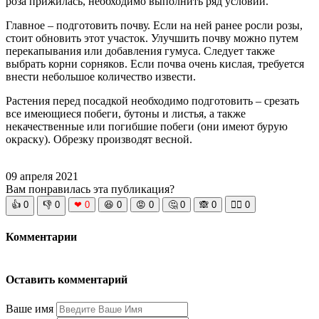
роза прижилась, необходимо выполнить ряд условий.
Главное – подготовить почву. Если на ней ранее росли розы,
стоит обновить этот участок. Улучшить почву можно путем
перекапывания или добавления гумуса. Следует также
выбрать корни сорняков. Если почва очень кислая, требуется
внести небольшое количество извести.
Растения перед посадкой необходимо подготовить – срезать
все имеющиеся побеги, бутоны и листья, а также
некачественные или погибшие побеги (они имеют бурую
окраску). Обрезку производят весной.
09 апреля 2021
Вам понравилась эта публикация?
👍
0
👎
0
❤
0
😆
0
😡
0
🤔
0
🙈
0
🧘‍♀️
0
Комментарии
Оставить комментарий
Ваше имя