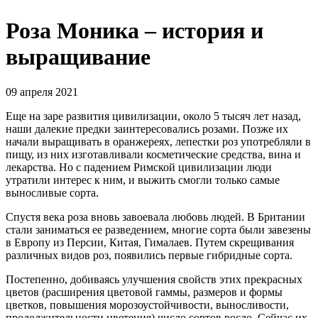
Роза Моника – история и
выращивание
09 апреля 2021
Еще на заре развития цивилизации, около 5 тысяч лет назад,
наши далекие предки заинтересовались розами. Позже их
начали выращивать в оранжереях, лепестки роз употребляли в
пищу, из них изготавливали косметические средства, вина и
лекарства. Но с падением Римской цивилизации люди
утратили интерес к ним, и выжить смогли только самые
выносливые сорта.
Спустя века роза вновь завоевала любовь людей. В Британии
стали заниматься ее разведением, многие сорта были завезены
в Европу из Персии, Китая, Гималаев. Путем скрещивания
различных видов роз, появились первые гибридные сорта.
Постепенно, добиваясь улучшения свойств этих прекрасных
цветов (расширения цветовой гаммы, размеров и формы
цветков, повышения морозоустойчивости, выносливости,
продолжительности цветения) число сортов росло. Сейчас их