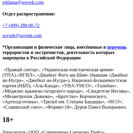
reklama@sovsek.com
Отдел распространения:
+7 (499) 288-00-72
sovsek@sovsek.com
*Организации и физические лица, внесённные в
перечень
террористов и экстремистов, деятельность которых
запрещена в Российской Федерации:
«Правый сектор», «Украинская повстанческая армия»
(УПА),«ИГИЛ», «Джабхат Фатх аш-Шам» (бывшая «Джабхат
ан-Нусра», «Джебхат ан-Нусра»), Национал-Большевистская
партия (НБП), «Аль-Каида», «УНА-УНСО», «Талибан»,
«Меджлис крымско-татарского народа», «Свидетели Иеговы»,
«Мизантропик Дивижн», «Братство» Корчинского,
«Артподготовка», «Тризуб им. Степана Бандеры», «НСО»,
«Славянский союз», «Формат-18», Дуров Павел Валерьевич.
18+
Учредитель: ООО «Совершенно Секретно Трейд».