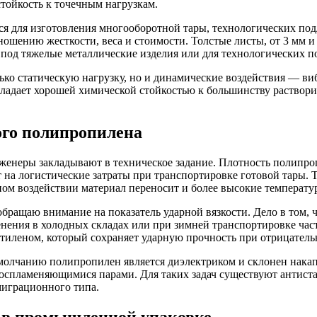
стойкость к точечным нагрузкам.
я для изготовления многооборотной тары, технологических под
ошению жесткости, веса и стоимости. Толстые листы, от 3 мм и 
 под тяжелые металлические изделия или для технологических п
ько статическую нагрузку, но и динамические воздействия — ви
ладает хорошей химической стойкостью к большинству растворит
ого полипропилена
женеры закладывают в техническое задание. Плотность полипроп
а логистические затраты при транспортировке готовой тары. Т
ном воздействии материал переносит и более высокие температу
обращаю внимание на показатель ударной вязкости. Дело в том,
менения в холодных складах или при зимней транспортировке ч
тиленом, который сохраняет ударную прочность при отрицатель
умолчанию полипропилен является диэлектриком и склонен накап
овоспламеняющимися парами. Для таких задач существуют анти
играционного типа.