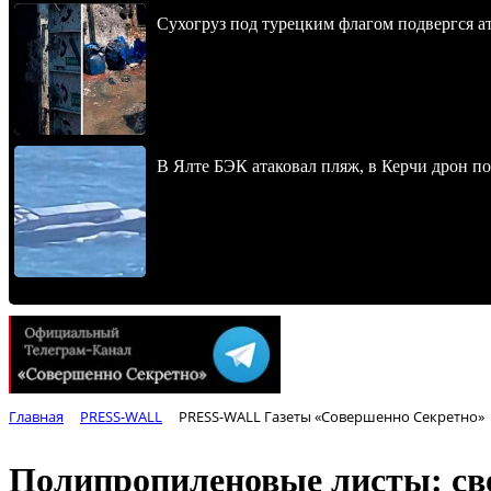
Сухогруз под турецким флагом подвергся 
В Ялте БЭК атаковал пляж, в Керчи дрон п
Главная
PRESS-WALL
PRESS-WALL Газеты «Совершенно Секретно»
Полипропиленовые листы: св