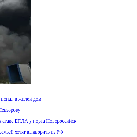
 попал в жилой дом
Невзорову
я атаке БПЛА у порта Новороссийск
семьей хотят выдворить из РФ