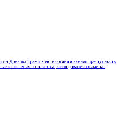
утин
Дональд Трамп
власть
организованная преступность
ные отношения и политика
расследования
криминал,