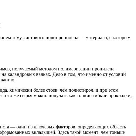
и
тронем тему листового полипропилена — материала, с которым
олимер, получаемый методом полимеризации пропилена.
 на каландровых валках. Дело в том, что именно от условий
иванию.
а, химически более стоек, чем полистирол, и при этом
 и того же сырья можно получать как тонкие гибкие прокладки,
листа — один из ключевых факторов, определяющих область
рмоформованных вкладышей. Здесь такой момент: чем тоньше