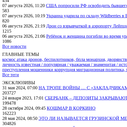
434
07 августа 2026, 11:20
США попросили РФ освободить бывшего 
583
07 августа 2026, 10:19
Украина ударила по складу Wildberries в
820
06 августа 2026, 21:19
Дрон со взрывчаткой в аэропорту Лейпци
1215
06 августа 2026, 21:06
Ребёнок и женщина погибли во время ур
1086
Все новости
ГЛАВНЫЕ ТЕМЫ
космос
атака дронов, беспилотников, бпла
монархия, дворянств
личность известная / популярная / уважаемая / знаменитая / ис
преступления
мошенники
коррупция
миграционная политика,
Все теги
ЭКСКЛЮЗИВЫ
31 мая 2024, 07:00
НА ТРОПЕ ВОЙНЫ … С «ЗАКЛАДЧИКА
203727
24 января 2023, 17:01
СБЕРБАНК – ДЕПОЗИТЫ ЗАКРЫВАЮ
199478
28 октября 2024, 09:45
КОШМАР В КОРКИНО
162223
28 мая 2024, 08:50
ЭТО ЛИ НАЗЫВАЕТСЯ ГРУЗИНСКОЙ М
304826