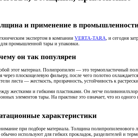
олщина и применение в промышленност
 техническим экспертом в компании
VERTA-TARA
, и сегодня за
 для промышленной тары и упаковки.
чему он так популярен
т собой этот материал. Полипропилен — это термопластичный п
 через плоскощелевую фильеру, после чего полотно охлаждается
тели листа — жесткость, прозрачность, устойчивость к растреск
жду жесткими и гибкими пластиками. Он легче поливинилхлорид
онных элементов тары. На практике это означает, что из одного
уатационные характеристики
внимание при подборе материала. Толщина полипропиленового 
м, обычно используют для гибких прокладок, разделителей и те