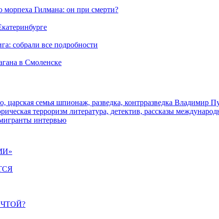
морпеха Гилмана: он при смерти?
 Екатеринбурге
га: собрали все подробности
агана в Смоленске
о, царская семья
шпионаж, разведка, контрразведка
Владимир П
торическая
терроризм
литература, детектив, рассказы
международ
 мигранты
интервью
МИ»
ТСЯ
ЕЧТОЙ?