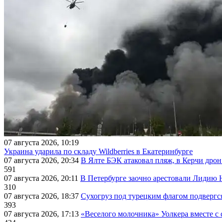
07 августа 2026, 10:19
Украина ударила по складу Wildberries в Екатеринбурге
07 августа 2026, 20:34
В Ялте БЭК атаковал пляж, в Керчи дрон
591
07 августа 2026, 20:11
В Петербурге заочно арестовали Лидию 
310
07 августа 2026, 18:37
Сухогруз под турецким флагом подвергс
393
07 августа 2026, 17:13
«Веселого молочника» Уолкера вместе с 