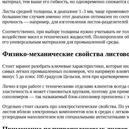
материал, тем выше его гибкость, но одновременно снижается 
Листы средней толщины, в диапазоне 1–3 мм, чаще применяютс
большинстве случаев именно этот диапазон оптимален по соотн
прочность — например, для изготовления листов-разделителей
Соответственно, при выборе толщины нужно учитывать не тол
воздействие масел и технических жидкостей. Полипропилен об
его универсальным материалом для промышленной среды.
Физико-механические свойства листов
Стоит заранее разобрать ключевые характеристики, которые ин
самых легких промышленных полимеров, что напрямую влияет н
минус 5 до плюс 100 градусов Цельсия, хотя при кратковремен
Лично я при работе с техническими отделами клиентов всегда 
эластичность и может становиться хрупким, поэтому для при
сополимеров — так называемый блок-сополимер пропилена с э
Отдельно стоит сказать про электростатические свойства. По 
листов вблизи электронных компонентов или в средах с легк
углеродным наполнителем или специальными антистатиками м