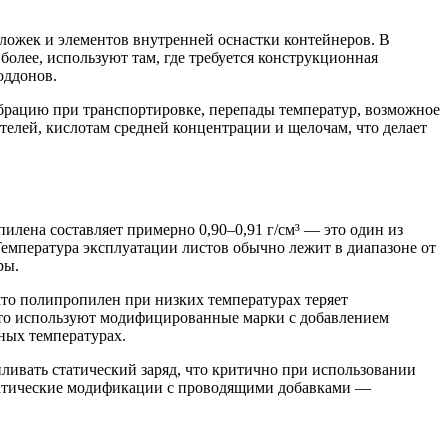
ложек и элементов внутренней оснастки контейнеров. В
более, используют там, где требуется конструкционная
оддонов.
брацию при транспортировке, перепады температур, возможное
елей, кислотам средней концентрации и щелочам, что делает
илена составляет примерно 0,90–0,91 г/см³ — это один из
емпература эксплуатации листов обычно лежит в диапазоне от
ры.
 что полипропилен при низких температурах теряет
асто используют модифицированные марки с добавлением
ных температурах.
ливать статический заряд, что критично при использовании
статические модификации с проводящими добавками —