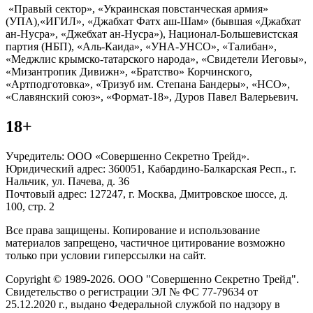
«Правый сектор», «Украинская повстанческая армия»
(УПА),«ИГИЛ», «Джабхат Фатх аш-Шам» (бывшая «Джабхат
ан-Нусра», «Джебхат ан-Нусра»), Национал-Большевистская
партия (НБП), «Аль-Каида», «УНА-УНСО», «Талибан»,
«Меджлис крымско-татарского народа», «Свидетели Иеговы»,
«Мизантропик Дивижн», «Братство» Корчинского,
«Артподготовка», «Тризуб им. Степана Бандеры», «НСО»,
«Славянский союз», «Формат-18», Дуров Павел Валерьевич.
18+
Учредитель: ООО «Совершенно Секретно Трейд».
Юридический адрес: 360051, Кабардино-Балкарская Респ., г.
Нальчик, ул. Пачева, д. 36
Почтовый адрес: 127247, г. Москва, Дмитровское шоссе, д.
100, стр. 2
Все права защищены. Копирование и использование
материалов запрещено, частичное цитирование возможно
только при условии гиперссылки на сайт.
Copyright © 1989-2026. ООО "Совершенно Секретно Трейд".
Свидетельство о регистрации ЭЛ № ФС 77-79634 от
25.12.2020 г., выдано Федеральной службой по надзору в