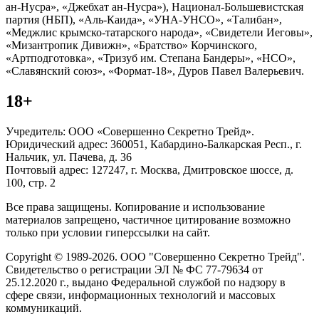
ан-Нусра», «Джебхат ан-Нусра»), Национал-Большевистская
партия (НБП), «Аль-Каида», «УНА-УНСО», «Талибан»,
«Меджлис крымско-татарского народа», «Свидетели Иеговы»,
«Мизантропик Дивижн», «Братство» Корчинского,
«Артподготовка», «Тризуб им. Степана Бандеры», «НСО»,
«Славянский союз», «Формат-18», Дуров Павел Валерьевич.
18+
Учредитель: ООО «Совершенно Секретно Трейд».
Юридический адрес: 360051, Кабардино-Балкарская Респ., г.
Нальчик, ул. Пачева, д. 36
Почтовый адрес: 127247, г. Москва, Дмитровское шоссе, д.
100, стр. 2
Все права защищены. Копирование и использование
материалов запрещено, частичное цитирование возможно
только при условии гиперссылки на сайт.
Copyright © 1989-2026. ООО "Совершенно Секретно Трейд".
Свидетельство о регистрации ЭЛ № ФС 77-79634 от
25.12.2020 г., выдано Федеральной службой по надзору в
сфере связи, информационных технологий и массовых
коммуникаций.