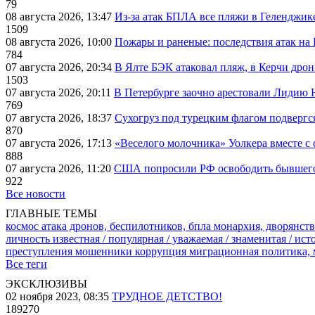
79
08 августа 2026, 13:47
Из-за атак БПЛА все пляжи в Геленджик
1509
08 августа 2026, 10:00
Пожары и раненые: последствия атак на
784
07 августа 2026, 20:34
В Ялте БЭК атаковал пляж, в Керчи дрон
1503
07 августа 2026, 20:11
В Петербурге заочно арестовали Лидию 
769
07 августа 2026, 18:37
Сухогруз под турецким флагом подвергс
870
07 августа 2026, 17:13
«Веселого молочника» Уолкера вместе с 
888
07 августа 2026, 11:20
США попросили РФ освободить бывшего 
922
Все новости
ГЛАВНЫЕ ТЕМЫ
космос
атака дронов, беспилотников, бпла
монархия, дворянств
личность известная / популярная / уважаемая / знаменитая / ис
преступления
мошенники
коррупция
миграционная политика,
Все теги
ЭКСКЛЮЗИВЫ
02 ноября 2023, 08:35
ТРУДНОЕ ДЕТСТВО!
189270