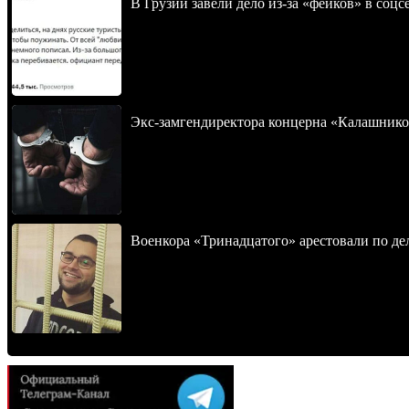
В Грузии завели дело из-за «фейков» в соц
Экс-замгендиректора концерна «Калашнико
Военкора «Тринадцатого» арестовали по де