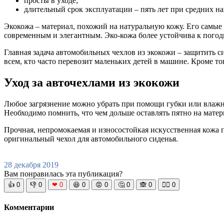
просты в уходе;
длительный срок эксплуатации – пять лет при средних на
Экокожа – материал, похожий на натуральную кожу. Его самые 
современным и элегантным. Эко-кожа более устойчива к погодн
Главная задача автомобильных чехлов из экокожи – защитить с
всем, кто часто перевозит маленьких детей в машине. Кроме т
Уход за авточехлами из экокожи
Любое загрязнение можно убрать при помощи губки или влажной
Необходимо помнить, что чем дольше оставлять пятно на матери
Прочная, непромокаемая и износостойкая искусственная кожа 
оригинальный чехол для автомобильного сиденья.
28 декабря 2019
Вам понравилась эта публикация?
👍
0
👎
0
❤
0
😆
0
😡
0
🤔
0
🙈
0
🧘‍♀️
0
Комментарии