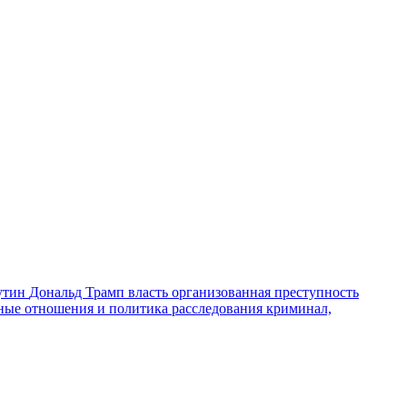
утин
Дональд Трамп
власть
организованная преступность
ные отношения и политика
расследования
криминал,