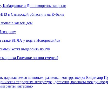
е, Кабардинке и Дивноморском закрыли
 НПЗ в Самарской области и на Кубани
 попал в жилой дом
Невзорову
я атаке БПЛА у порта Новороссийск
семьей хотят выдворить из РФ
морпеха Гилмана: он при смерти?
о, царская семья
шпионаж, разведка, контрразведка
Владимир П
торическая
терроризм
литература, детектив, рассказы
международ
 мигранты
интервью