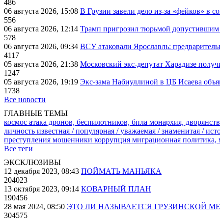
486
06 августа 2026, 15:08
В Грузии завели дело из-за «фейков» в с
556
06 августа 2026, 12:14
Трамп пригрозил тюрьмой допустившим 
578
06 августа 2026, 09:34
ВСУ атаковали Ярославль: предварител
4117
05 августа 2026, 21:38
Московский экс-депутат Харадизе получи
1247
05 августа 2026, 19:19
Экс-зама Набиуллиной в ЦБ Исаева объя
1738
Все новости
ГЛАВНЫЕ ТЕМЫ
космос
атака дронов, беспилотников, бпла
монархия, дворянств
личность известная / популярная / уважаемая / знаменитая / ис
преступления
мошенники
коррупция
миграционная политика,
Все теги
ЭКСКЛЮЗИВЫ
12 декабря 2023, 08:43
ПОЙМАТЬ МАНЬЯКА
204023
13 октября 2023, 09:14
КОВАРНЫЙ ПЛАН
190456
28 мая 2024, 08:50
ЭТО ЛИ НАЗЫВАЕТСЯ ГРУЗИНСКОЙ М
304575