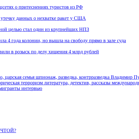
оцсетях о притеснениях туристов из РФ
утечку данных о нехватке ракет у США
ьной целью стал один из крупнейших НПЗ
ла 4 года колонии, но вышла на свободу прямо в зале суда
вили в розыск по делу хищения 4 млрд рублей
о, царская семья
шпионаж, разведка, контрразведка
Владимир П
торическая
терроризм
литература, детектив, рассказы
международ
 мигранты
интервью
ЕЧТОЙ?