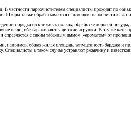
и. В частности пароочистителем специалисты проходят по обив
ле. Шторы также обрабатываются с помощью пароочистителя, под
едении порядка на книжных полках, обработке дорогой посуды, л
огие вещи, обеззараживаются детские игрушки. В эту же катег
н справляется с едким табачным дымом, «ароматом» от пропавш
и, например, общая жилая площадь, запущенность бардака и пр.
ку. Специалисты в таком случае устраняют ржавчину и известков