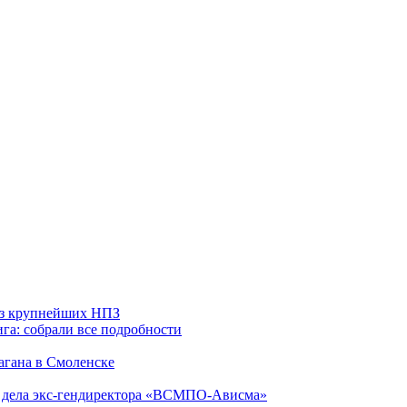
 из крупнейших НПЗ
га: собрали все подробности
агана в Смоленске
ю дела экс-гендиректора «ВСМПО-Ависма»