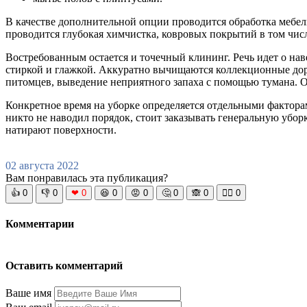
В качестве дополнительной опции проводится обработка мебел
проводится глубокая химчистка, ковровых покрытий в том чис
Востребованным остается и точечный клининг. Речь идет о нав
стиркой и глажкой. Аккуратно вычищаются коллекционные дор
питомцев, выведение неприятного запаха с помощью тумана. О
Конкретное время на уборке определяется отдельными факторам
никто не наводил порядок, стоит заказывать генеральную убор
натирают поверхности.
02 августа 2022
Вам понравилась эта публикация?
👍
0
👎
0
❤
0
😆
0
😡
0
🤔
0
🙈
0
🧘‍♀️
0
Комментарии
Оставить комментарий
Ваше имя