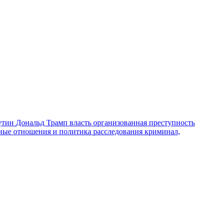
утин
Дональд Трамп
власть
организованная преступность
ные отношения и политика
расследования
криминал,