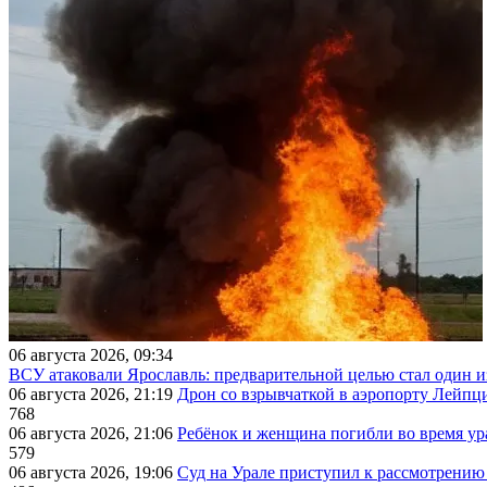
06 августа 2026, 09:34
ВСУ атаковали Ярославль: предварительной целью стал один
06 августа 2026, 21:19
Дрон со взрывчаткой в аэропорту Лейпци
768
06 августа 2026, 21:06
Ребёнок и женщина погибли во время ур
579
06 августа 2026, 19:06
Суд на Урале приступил к рассмотрени