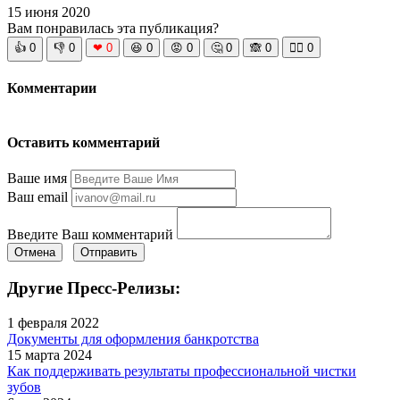
15 июня 2020
Вам понравилась эта публикация?
👍
0
👎
0
❤
0
😆
0
😡
0
🤔
0
🙈
0
🧘‍♀️
0
Комментарии
Оставить комментарий
Ваше имя
Ваш email
Введите Ваш комментарий
Отмена
Отправить
Другие Пресс-Релизы:
1 февраля 2022
Документы для оформления банкротства
15 марта 2024
Как поддерживать результаты профессиональной чистки
зубов