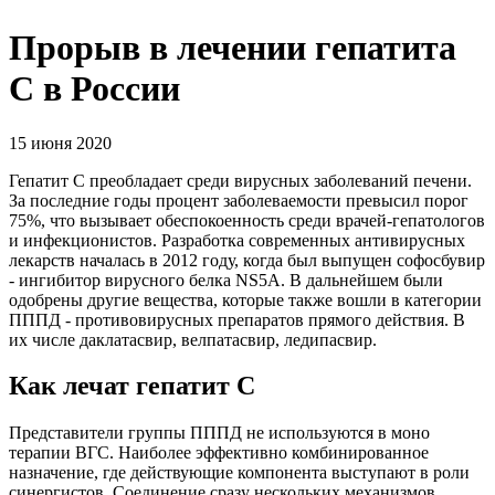
Прорыв в лечении гепатита
С в России
15 июня 2020
Гепатит С преобладает среди вирусных заболеваний печени.
За последние годы процент заболеваемости превысил порог
75%, что вызывает обеспокоенность среди врачей-гепатологов
и инфекционистов. Разработка современных антивирусных
лекарств началась в 2012 году, когда был выпущен софосбувир
- ингибитор вирусного белка NS5A. В дальнейшем были
одобрены другие вещества, которые также вошли в категории
ПППД - противовирусных препаратов прямого действия. В
их числе даклатасвир, велпатасвир, ледипасвир.
Как лечат гепатит С
Представители группы ПППД не используются в моно
терапии ВГС. Наиболее эффективно комбинированное
назначение, где действующие компонента выступают в роли
синергистов. Соединение сразу нескольких механизмов