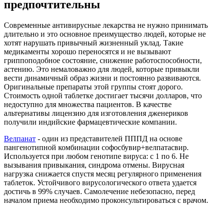
предпочтительны
Современные антивирусные лекарства не нужно принимать
длительно и это основное преимущество людей, которые не
хотят нарушать привычный жизненный уклад. Такие
медикаменты хорошо переносятся и не вызывают
гриппоподобное состояние, снижение работоспособности,
астению. Это немаловажно для людей, которые привыкли
вести динамичный образ жизни и постоянно развиваются.
Оригинальные препараты этой группы стоят дорого.
Стоимость одной таблетке достигает тысячи долларов, что
недоступно для множества пациентов. В качестве
альтернативы лицензию для изготовления дженериков
получили индийские фармацевтические компании.
Велпанат
- один из представителей ПППД на основе
пангенотипной комбинации софосбувир+велпатасвир.
Используется при любом генотипе вируса: с 1 по 6. Не
вызывания привыкания, синдрома отмены. Вирусная
нагрузка снижается спустя месяц регулярного применения
таблеток. Устойчивого вирусологического ответа удается
достичь в 99% случаев. Самолечение небезопасно, перед
началом приема необходимо проконсультироваться с врачом.