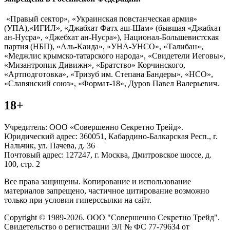
«Правый сектор», «Украинская повстанческая армия»
(УПА),«ИГИЛ», «Джабхат Фатх аш-Шам» (бывшая «Джабхат
ан-Нусра», «Джебхат ан-Нусра»), Национал-Большевистская
партия (НБП), «Аль-Каида», «УНА-УНСО», «Талибан»,
«Меджлис крымско-татарского народа», «Свидетели Иеговы»,
«Мизантропик Дивижн», «Братство» Корчинского,
«Артподготовка», «Тризуб им. Степана Бандеры», «НСО»,
«Славянский союз», «Формат-18», Дуров Павел Валерьевич.
18+
Учредитель: ООО «Совершенно Секретно Трейд».
Юридический адрес: 360051, Кабардино-Балкарская Респ., г.
Нальчик, ул. Пачева, д. 36
Почтовый адрес: 127247, г. Москва, Дмитровское шоссе, д.
100, стр. 2
Все права защищены. Копирование и использование
материалов запрещено, частичное цитирование возможно
только при условии гиперссылки на сайт.
Copyright © 1989-2026. ООО "Совершенно Секретно Трейд".
Свидетельство о регистрации ЭЛ № ФС 77-79634 от