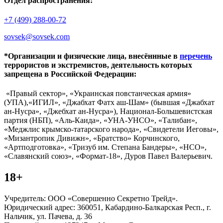
Отдел распространения:
+7 (499) 288-00-72
sovsek@sovsek.com
*Организации и физические лица, внесённные в
перечень
террористов и экстремистов, деятельность которых
запрещена в Российской Федерации:
«Правый сектор», «Украинская повстанческая армия»
(УПА),«ИГИЛ», «Джабхат Фатх аш-Шам» (бывшая «Джабхат
ан-Нусра», «Джебхат ан-Нусра»), Национал-Большевистская
партия (НБП), «Аль-Каида», «УНА-УНСО», «Талибан»,
«Меджлис крымско-татарского народа», «Свидетели Иеговы»,
«Мизантропик Дивижн», «Братство» Корчинского,
«Артподготовка», «Тризуб им. Степана Бандеры», «НСО»,
«Славянский союз», «Формат-18», Дуров Павел Валерьевич.
18+
Учредитель: ООО «Совершенно Секретно Трейд».
Юридический адрес: 360051, Кабардино-Балкарская Респ., г.
Нальчик, ул. Пачева, д. 36