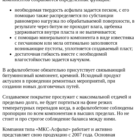
необходимая твердость асфальта задается песком, с его
помощью также распределяется по субстанции
равномерно нагрузка по обрабатываемой поверхности, в
результате через битум не проходит влага, щебенка
удерживается внутри пласта и не выпячивается;
с помощью минерального компонента в виде известняка
с песчаником или мела оптимально заполняются
возникающие пустоты, уплотняется создаваемый пласт;
достаточная гибкость вместе с необходимой
влагостойкостью задается каучуком.
В асфальтобетоне обязательно присутствует связывающий
битуминозный компонент, кремний. Исходный продукт
актуален в проведении ремонтных мероприятий, при
создании новых долговечных путей.
Создаваемое покрытие прослужит с максимальной отдачей и
предельно долго, не будет портиться на фоне резких
температурных перепадов когда, в асфальтобетоне соблюдены
пропорции по всем компонентам в высших пределах. Но не
стоит и про строгое соблюдение баланса между ними.
Компания типа «МКС-Асфальт» работает и активно
представляет свою продукцию с 2007 года. Основная