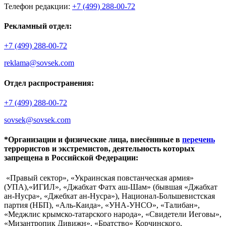
Телефон редакции:
+7 (499) 288-00-72
Рекламный отдел:
+7 (499) 288-00-72
reklama@sovsek.com
Отдел распространения:
+7 (499) 288-00-72
sovsek@sovsek.com
*Организации и физические лица, внесённные в
перечень
террористов и экстремистов, деятельность которых
запрещена в Российской Федерации:
«Правый сектор», «Украинская повстанческая армия»
(УПА),«ИГИЛ», «Джабхат Фатх аш-Шам» (бывшая «Джабхат
ан-Нусра», «Джебхат ан-Нусра»), Национал-Большевистская
партия (НБП), «Аль-Каида», «УНА-УНСО», «Талибан»,
«Меджлис крымско-татарского народа», «Свидетели Иеговы»,
«Мизантропик Дивижн», «Братство» Корчинского,