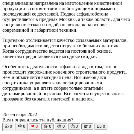
специализация направлена на изготовление качественной
продукции в соответствии с действующими нормами с
последующей ее доставкой. Подвоз асфальтобетона
осуществляется в пределах Москвы, а также области, для чего
специально создан и подобран автопарк на основе
современной и габаритной техники.
Тщательно отслеживается качество создаваемых материалов,
при необходимости ведется отгрузка в больших партиях.
Когда сотрудничество ведется на постоянной основе,
клиентам предоставляются выгодные скидки.
Особенность деятельности асфальтозавода в том, что не
происходит удорожание конечного строительного продукта.
Чем и объясняется выгодная цена. Вся имеющаяся
спецтехника управляется квалифицированными
сотрудниками, а в штате собран только опытный
дипломированный персонал. Все расчеты осуществляются
прозрачно без скрытых платежей и наценок.
26 сентября 2022
Вам понравилась эта публикация?
👍
0
👎
0
❤
0
😆
0
😡
0
🤔
0
🙈
0
🧘‍♀️
0