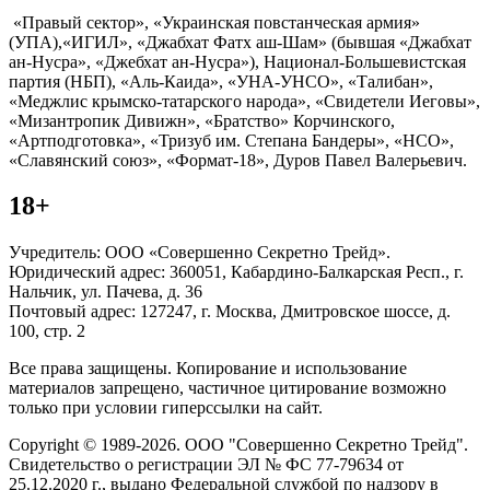
«Правый сектор», «Украинская повстанческая армия»
(УПА),«ИГИЛ», «Джабхат Фатх аш-Шам» (бывшая «Джабхат
ан-Нусра», «Джебхат ан-Нусра»), Национал-Большевистская
партия (НБП), «Аль-Каида», «УНА-УНСО», «Талибан»,
«Меджлис крымско-татарского народа», «Свидетели Иеговы»,
«Мизантропик Дивижн», «Братство» Корчинского,
«Артподготовка», «Тризуб им. Степана Бандеры», «НСО»,
«Славянский союз», «Формат-18», Дуров Павел Валерьевич.
18+
Учредитель: ООО «Совершенно Секретно Трейд».
Юридический адрес: 360051, Кабардино-Балкарская Респ., г.
Нальчик, ул. Пачева, д. 36
Почтовый адрес: 127247, г. Москва, Дмитровское шоссе, д.
100, стр. 2
Все права защищены. Копирование и использование
материалов запрещено, частичное цитирование возможно
только при условии гиперссылки на сайт.
Copyright © 1989-2026. ООО "Совершенно Секретно Трейд".
Свидетельство о регистрации ЭЛ № ФС 77-79634 от
25.12.2020 г., выдано Федеральной службой по надзору в