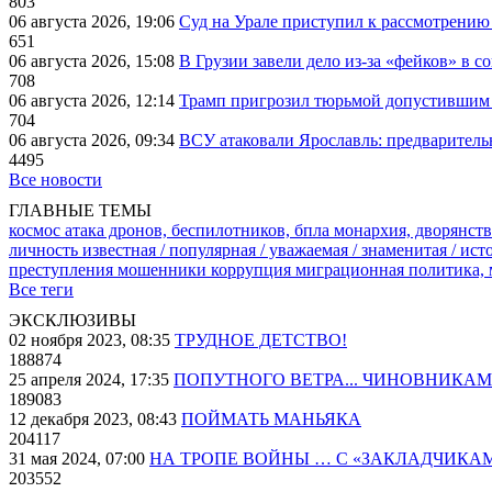
803
06 августа 2026, 19:06
Суд на Урале приступил к рассмотрени
651
06 августа 2026, 15:08
В Грузии завели дело из-за «фейков» в с
708
06 августа 2026, 12:14
Трамп пригрозил тюрьмой допустившим 
704
06 августа 2026, 09:34
ВСУ атаковали Ярославль: предварител
4495
Все новости
ГЛАВНЫЕ ТЕМЫ
космос
атака дронов, беспилотников, бпла
монархия, дворянств
личность известная / популярная / уважаемая / знаменитая / ис
преступления
мошенники
коррупция
миграционная политика,
Все теги
ЭКСКЛЮЗИВЫ
02 ноября 2023, 08:35
ТРУДНОЕ ДЕТСТВО!
188874
25 апреля 2024, 17:35
ПОПУТНОГО ВЕТРА... ЧИНОВНИКАМ
189083
12 декабря 2023, 08:43
ПОЙМАТЬ МАНЬЯКА
204117
31 мая 2024, 07:00
НА ТРОПЕ ВОЙНЫ … С «ЗАКЛАДЧИКА
203552