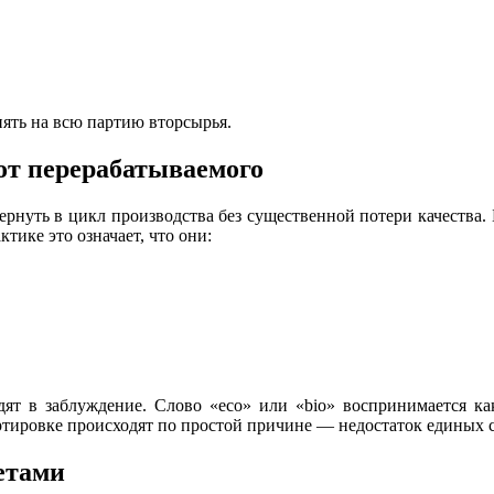
иять на всю партию вторсырья.
от перерабатываемого
нуть в цикл производства без существенной потери качества. Б
тике это означает, что они:
дят в заблуждение. Слово «eco» или «bio» воспринимается ка
ртировке происходят по простой причине — недостаток единых с
етами