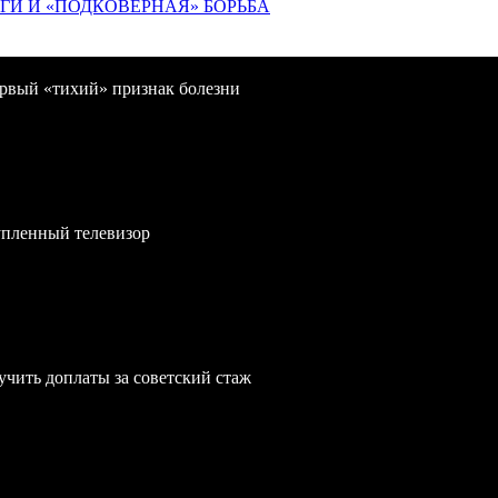
ИГИ И «ПОДКОВЁРНАЯ» БОРЬБА
первый «тихий» признак болезни
упленный телевизор
учить доплаты за советский стаж