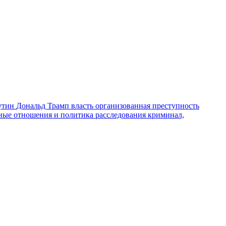
утин
Дональд Трамп
власть
организованная преступность
ные отношения и политика
расследования
криминал,