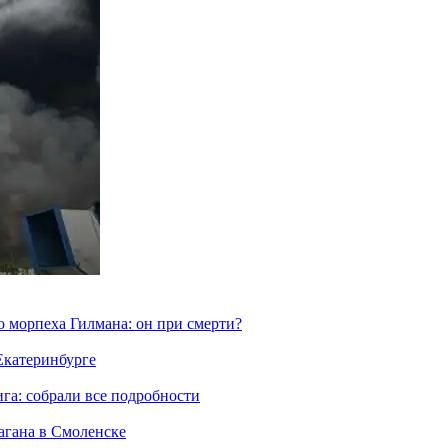
морпеха Гилмана: он при смерти?
 Екатеринбурге
га: собрали все подробности
агана в Смоленске