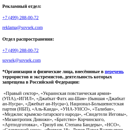
Рекламный отдел:
+7 (499) 288-00-72
reklama@sovsek.com
Отдел распространения:
+7 (499) 288-00-72
sovsek@sovsek.com
*Организации и физические лица, внесённные в
перечень
террористов и экстремистов, деятельность которых
запрещена в Российской Федерации:
«Правый сектор», «Украинская повстанческая армия»
(УПА),«ИГИЛ», «Джабхат Фатх аш-Шам» (бывшая «Джабхат
ан-Нусра», «Джебхат ан-Нусра»), Национал-Большевистская
партия (НБП), «Аль-Каида», «УНА-УНСО», «Талибан»,
«Меджлис крымско-татарского народа», «Свидетели Иеговы»,
«Мизантропик Дивижн», «Братство» Корчинского,
«Артподготовка», «Тризуб им. Степана Бандеры», «НСО»,
«Славянский союз», «Формат-18», Дуров Павел Валерьевич.