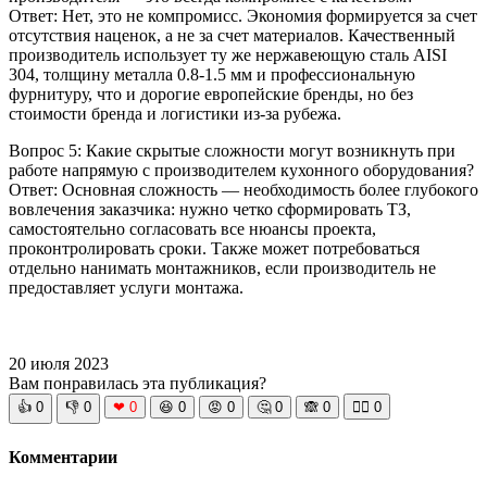
Ответ: Нет, это не компромисс. Экономия формируется за счет
отсутствия наценок, а не за счет материалов. Качественный
производитель использует ту же нержавеющую сталь AISI
304, толщину металла 0.8-1.5 мм и профессиональную
фурнитуру, что и дорогие европейские бренды, но без
стоимости бренда и логистики из-за рубежа.
Вопрос 5: Какие скрытые сложности могут возникнуть при
работе напрямую с производителем кухонного оборудования?
Ответ: Основная сложность — необходимость более глубокого
вовлечения заказчика: нужно четко сформировать ТЗ,
самостоятельно согласовать все нюансы проекта,
проконтролировать сроки. Также может потребоваться
отдельно нанимать монтажников, если производитель не
предоставляет услуги монтажа.
20 июля 2023
Вам понравилась эта публикация?
👍
0
👎
0
❤
0
😆
0
😡
0
🤔
0
🙈
0
🧘‍♀️
0
Комментарии