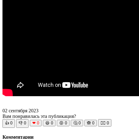
02 сентября 2023
Вам понравилась эта публикация?
👍
0
👎
0
❤
0
😆
0
😡
0
🤔
0
🙈
0
🧘‍♀️
0
Комментарии