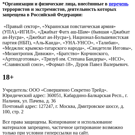
*Организации и физические лица, внесённные в
перечень
террористов и экстремистов, деятельность которых
запрещена в Российской Федерации:
«Правый сектор», «Украинская повстанческая армия»
(УПА),«ИГИЛ», «Джабхат Фатх аш-Шам» (бывшая «Джабхат
ан-Нусра», «Джебхат ан-Нусра»), Национал-Большевистская
партия (НБП), «Аль-Каида», «УНА-УНСО», «Талибан»,
«Меджлис крымско-татарского народа», «Свидетели Иеговы»,
«Мизантропик Дивижн», «Братство» Корчинского,
«Артподготовка», «Тризуб им. Степана Бандеры», «НСО»,
«Славянский союз», «Формат-18», Дуров Павел Валерьевич.
18+
Учредитель: ООО «Совершенно Секретно Трейд».
Юридический адрес: 360051, Кабардино-Балкарская Респ., г.
Нальчик, ул. Пачева, д. 36
Почтовый адрес: 127247, г. Москва, Дмитровское шоссе, д.
100, стр. 2
Все права защищены. Копирование и использование
материалов запрещено, частичное цитирование возможно
только при условии гиперссылки на сайт.