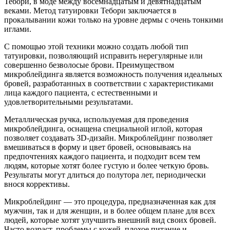
Тебори, в моде между восемнадцатым и девятнадцатым
веками. Метод татуировки Тебори заключается в
прокалывании кожи только на уровне дермы с очень тонкими
иглами.
С помощью этой техники можно создать любой тип
татуировки, позволяющий исправить нерегулярные или
совершенно безволосые брови. Преимуществом
микроблейдинга является возможность получения идеальных
бровей, разработанных в соответствии с характеристиками
лица каждого пациента, с естественными и
удовлетворительными результатами.
Металлическая ручка, используемая для проведения
микроблейдинга, оснащена специальной иглой, которая
позволяет создавать 3D-дизайн. Микроблейдинг позволяет
вмешиваться в форму и цвет бровей, основываясь на
предпочтениях каждого пациента, и подходит всем тем
людям, которые хотят более густую и более четкую бровь.
Результаты могут длиться до полутора лет, периодически
внося коррективы.
Микроблейдинг — это процедура, предназначенная как для
мужчин, так и для женщин, и в более общем плане для всех
людей, которые хотят улучшить внешний вид своих бровей.
Часто возраст, проблемы с кожей, плохое питание и