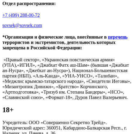
Отдел распространения:
+7 (499) 288-00-72
sovsek@sovsek.com
*Организации и физические лица, внесённные в
перечень
террористов и экстремистов, деятельность которых
запрещена в Российской Федерации:
«Правый сектор», «Украинская повстанческая армия»
(УПА),«ИГИЛ», «Джабхат Фатх аш-Шам» (бывшая «Джабхат
ан-Нусра», «Джебхат ан-Нусра»), Национал-Большевистская
партия (НБП), «Аль-Каида», «УНА-УНСО», «Талибан»,
«Меджлис крымско-татарского народа», «Свидетели Иеговы»,
«Мизантропик Дивижн», «Братство» Корчинского,
«Артподготовка», «Тризуб им. Степана Бандеры», «НСО»,
«Славянский союз», «Формат-18», Дуров Павел Валерьевич.
18+
Учредитель: ООО «Совершенно Секретно Трейд».
Юридический адрес: 360051, Кабардино-Балкарская Респ., г.
Нальчик, ул. Пачева, д. 36