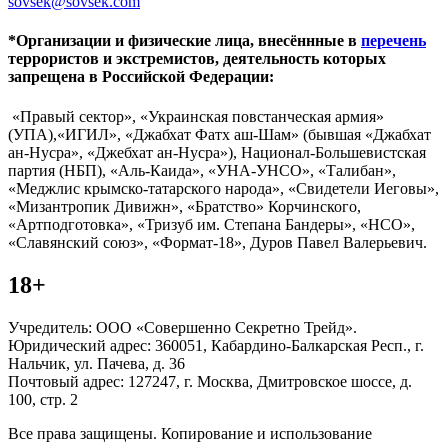
sovsek@sovsek.com
*Организации и физические лица, внесённные в
перечень
террористов и экстремистов, деятельность которых
запрещена в Российской Федерации:
«Правый сектор», «Украинская повстанческая армия»
(УПА),«ИГИЛ», «Джабхат Фатх аш-Шам» (бывшая «Джабхат
ан-Нусра», «Джебхат ан-Нусра»), Национал-Большевистская
партия (НБП), «Аль-Каида», «УНА-УНСО», «Талибан»,
«Меджлис крымско-татарского народа», «Свидетели Иеговы»,
«Мизантропик Дивижн», «Братство» Корчинского,
«Артподготовка», «Тризуб им. Степана Бандеры», «НСО»,
«Славянский союз», «Формат-18», Дуров Павел Валерьевич.
18+
Учредитель: ООО «Совершенно Секретно Трейд».
Юридический адрес: 360051, Кабардино-Балкарская Респ., г.
Нальчик, ул. Пачева, д. 36
Почтовый адрес: 127247, г. Москва, Дмитровское шоссе, д.
100, стр. 2
Все права защищены. Копирование и использование