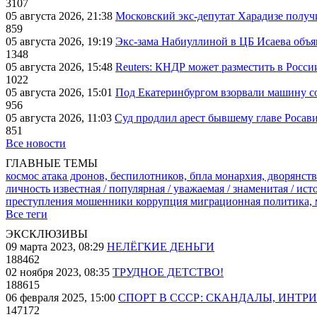
3107
05 августа 2026, 21:38
Московский экс-депутат Харадизе получи
859
05 августа 2026, 19:19
Экс-зама Набиуллиной в ЦБ Исаева объя
1348
05 августа 2026, 15:48
Reuters: КНДР может разместить в Росси
1022
05 августа 2026, 15:01
Под Екатеринбургом взорвали машину со
956
05 августа 2026, 11:03
Суд продлил арест бывшему главе Росав
851
Все новости
ГЛАВНЫЕ ТЕМЫ
космос
атака дронов, беспилотников, бпла
монархия, дворянств
личность известная / популярная / уважаемая / знаменитая / ис
преступления
мошенники
коррупция
миграционная политика,
Все теги
ЭКСКЛЮЗИВЫ
09 марта 2023, 08:29
НЕЛЁГКИЕ ДЕНЬГИ
188462
02 ноября 2023, 08:35
ТРУДНОЕ ДЕТСТВО!
188615
06 февраля 2025, 15:00
СПОРТ В СССР: СКАНДАЛЫ, ИНТР
147172