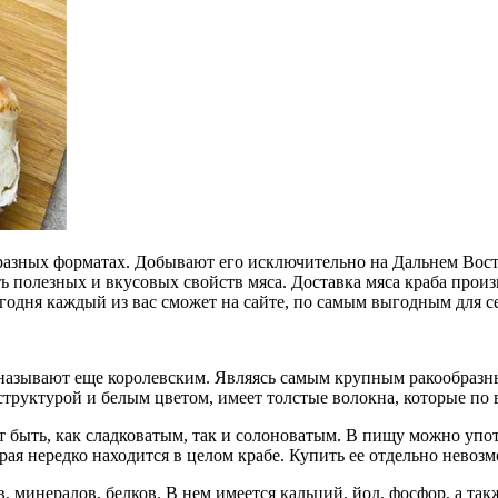
 разных форматах. Добывают его исключительно на Дальнем Восто
ть полезных и вкусовых свойств мяса. Доставка мяса краба про
егодня каждый из вас сможет на сайте, по самым выгодным для с
 называют еще королевским. Являясь самым крупным ракообразны
структурой и белым цветом, имеет толстые волокна, которые по
ет быть, как сладковатым, так и солоноватым. В пищу можно упот
ая нередко находится в целом крабе. Купить ее отдельно невозм
, минералов, белков. В нем имеется кальций, йод, фосфор, а та