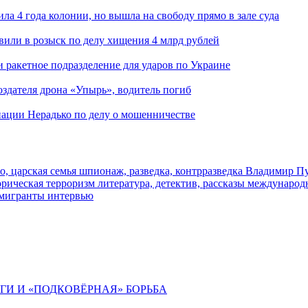
ла 4 года колонии, но вышла на свободу прямо в зале суда
вили в розыск по делу хищения 4 млрд рублей
и ракетное подразделение для ударов по Украине
здателя дрона «Упырь», водитель погиб
иации Нерадько по делу о мошенничестве
о, царская семья
шпионаж, разведка, контрразведка
Владимир П
торическая
терроризм
литература, детектив, рассказы
международ
 мигранты
интервью
ИГИ И «ПОДКОВЁРНАЯ» БОРЬБА