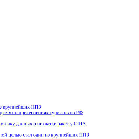
 из крупнейших НПЗ
оцсетях о притеснениях туристов из РФ
утечку данных о нехватке ракет у США
ьной целью стал один из крупнейших НПЗ