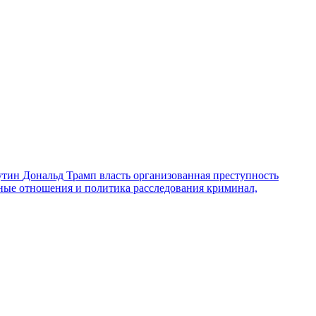
утин
Дональд Трамп
власть
организованная преступность
ные отношения и политика
расследования
криминал,