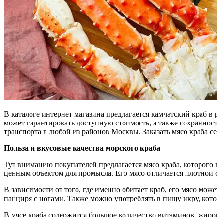
В каталоге интернет магазина предлагается камчатский краб в
может гарантировать доступную стоимость, а также сохраннос
транспорта в любой из районов Москвы. Заказать мясо краба с
Польза и вкусовые качества морского краба
Тут вниманию покупателей предлагается мясо краба, которого
ценным объектом для промысла. Его мясо отличается плотной 
В зависимости от того, где именно обитает краб, его мясо мож
панциря с ногами. Также можно употреблять в пищу икру, котор
В мясе краба содержится большое количество витаминов, жиров