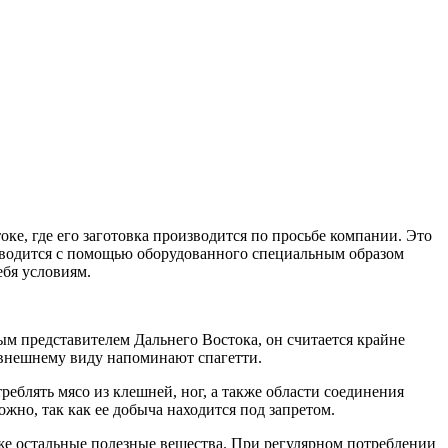
ке, где его заготовка производится по просьбе компании. Это
изводится с помощью оборудованного специальным образом
ебя условиям.
м представителем Дальнего Востока, он считается крайне
 внешнему виду напоминают спагетти.
реблять мясо из клешней, ног, а также области соединения
ожно, так как ее добыча находится под запретом.
кже остальные полезные вещества. При регулярном потреблении