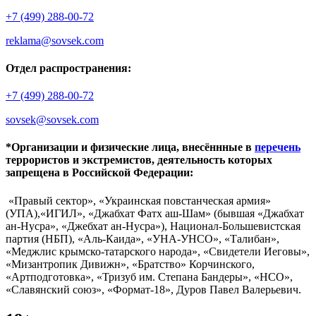
+7 (499) 288-00-72
reklama@sovsek.com
Отдел распространения:
+7 (499) 288-00-72
sovsek@sovsek.com
*Организации и физические лица, внесённные в
перечень
террористов и экстремистов, деятельность которых
запрещена в Российской Федерации:
«Правый сектор», «Украинская повстанческая армия»
(УПА),«ИГИЛ», «Джабхат Фатх аш-Шам» (бывшая «Джабхат
ан-Нусра», «Джебхат ан-Нусра»), Национал-Большевистская
партия (НБП), «Аль-Каида», «УНА-УНСО», «Талибан»,
«Меджлис крымско-татарского народа», «Свидетели Иеговы»,
«Мизантропик Дивижн», «Братство» Корчинского,
«Артподготовка», «Тризуб им. Степана Бандеры», «НСО»,
«Славянский союз», «Формат-18», Дуров Павел Валерьевич.