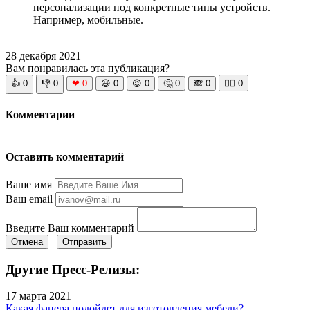
персонализации под конкретные типы устройств.
Например, мобильные.
28 декабря 2021
Вам понравилась эта публикация?
👍
0
👎
0
❤
0
😆
0
😡
0
🤔
0
🙈
0
🧘‍♀️
0
Комментарии
Оставить комментарий
Ваше имя
Ваш email
Введите Ваш комментарий
Отмена
Отправить
Другие Пресс-Релизы:
17 марта 2021
Какая фанера подойдет для изготовления мебели?