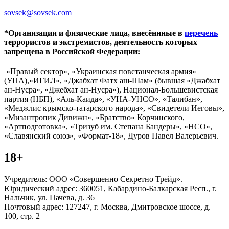
sovsek@sovsek.com
*Организации и физические лица, внесённные в
перечень
террористов и экстремистов, деятельность которых
запрещена в Российской Федерации:
«Правый сектор», «Украинская повстанческая армия»
(УПА),«ИГИЛ», «Джабхат Фатх аш-Шам» (бывшая «Джабхат
ан-Нусра», «Джебхат ан-Нусра»), Национал-Большевистская
партия (НБП), «Аль-Каида», «УНА-УНСО», «Талибан»,
«Меджлис крымско-татарского народа», «Свидетели Иеговы»,
«Мизантропик Дивижн», «Братство» Корчинского,
«Артподготовка», «Тризуб им. Степана Бандеры», «НСО»,
«Славянский союз», «Формат-18», Дуров Павел Валерьевич.
18+
Учредитель: ООО «Совершенно Секретно Трейд».
Юридический адрес: 360051, Кабардино-Балкарская Респ., г.
Нальчик, ул. Пачева, д. 36
Почтовый адрес: 127247, г. Москва, Дмитровское шоссе, д.
100, стр. 2