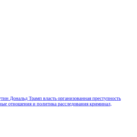
утин
Дональд Трамп
власть
организованная преступность
ные отношения и политика
расследования
криминал,