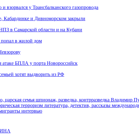
и взорвался у Трансбалканского газопровода
е, Кабардинке и Дивноморском закрыли
 НПЗ в Самарской области и на Кубани
 попал в жилой дом
Невзорову
я атаке БПЛА у порта Новороссийск
семьей хотят выдворить из РФ
о, царская семья
шпионаж, разведка, контрразведка
Владимир П
торическая
терроризм
литература, детектив, рассказы
международ
 мигранты
интервью
ЩИНА