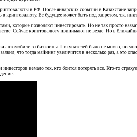
 криптовалюты в РФ. После январских событий в Казахстане зап
 в криптовалюту. Ее будущее может быть под запретом, т.к. никт
ами, которые позволяют инвестировать. Но не так просто назв
нстве. Сейчас криптовалюту принимают не везде. Но в ближайше
ои автомобили за биткоины. Покупателей было не много, но мн
заявил, что тогда майнинг увеличится в несколько раз, а это о
 инвесторов немало тех, кто боится потерять все. Кто-то страху
адение.