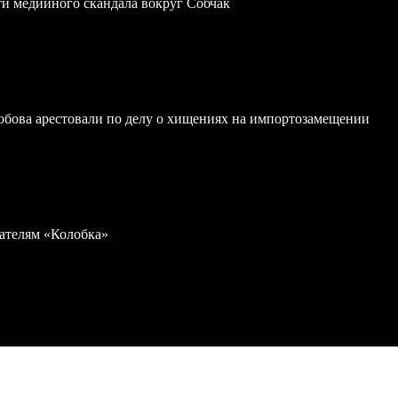
ти медийного скандала вокруг Собчак
обова арестовали по делу о хищениях на импортозамещении
дателям «Колобка»