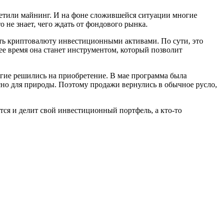
ретили майнинг. И на фоне сложившейся ситуации многие
о не знает, чего ждать от фондового рынка.
ать криптовалюту инвестиционными активами. По сути, это
е время она станет инструментом, который позволит
огие решились на приобретение. В мае программа была
пасно для природы. Поэтому продажи вернулись в обычное русло,
ется и делит свой инвестиционный портфель, а кто-то