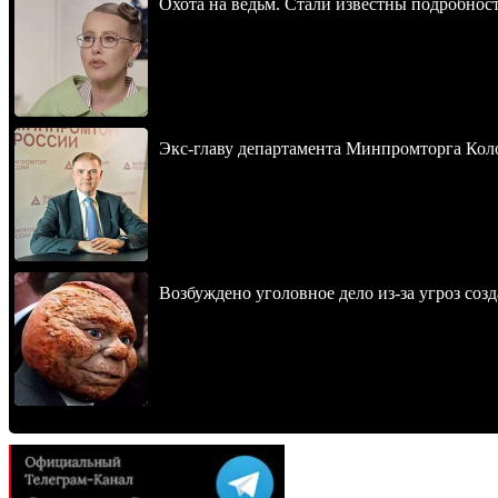
Охота на ведьм. Стали известны подробнос
Экс-главу департамента Минпромторга Кол
Возбуждено уголовное дело из-за угроз соз