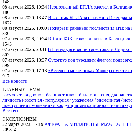
148
08 августа 2026, 19:34
Неопознанный БПЛА залетел в Болгарию 
186
08 августа 2026, 13:47
Из-за атак БПЛА все пляжи в Геленджик
1622
08 августа 2026, 10:00
Пожары и раненые: последствия атак на
836
07 августа 2026, 20:34
В Ялте БЭК атаковал пляж, в Керчи дрон
1543
07 августа 2026, 20:11
В Петербурге заочно арестовали Лидию 
803
07 августа 2026, 18:37
Сухогруз под турецким флагом подвергс
899
07 августа 2026, 17:13
«Веселого молочника» Уолкера вместе с 
917
Все новости
ГЛАВНЫЕ ТЕМЫ
космос
атака дронов, беспилотников, бпла
монархия, дворянств
личность известная / популярная / уважаемая / знаменитая / ис
преступления
мошенники
коррупция
миграционная политика,
Все теги
ЭКСКЛЮЗИВЫ
22 марта 2023, 17:19
АФЕРА НА МИЛЛИОНЫ. МУЖ - ЖЕН
209814