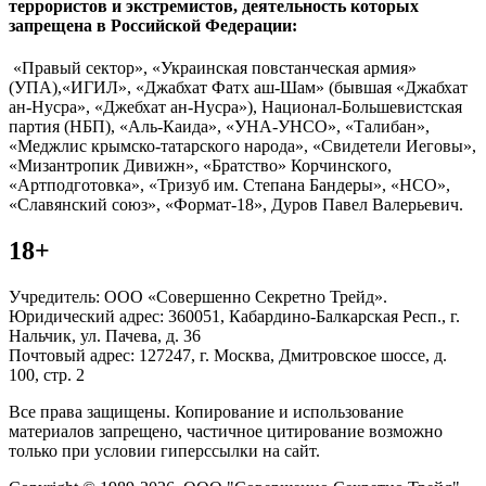
террористов и экстремистов, деятельность которых
запрещена в Российской Федерации:
«Правый сектор», «Украинская повстанческая армия»
(УПА),«ИГИЛ», «Джабхат Фатх аш-Шам» (бывшая «Джабхат
ан-Нусра», «Джебхат ан-Нусра»), Национал-Большевистская
партия (НБП), «Аль-Каида», «УНА-УНСО», «Талибан»,
«Меджлис крымско-татарского народа», «Свидетели Иеговы»,
«Мизантропик Дивижн», «Братство» Корчинского,
«Артподготовка», «Тризуб им. Степана Бандеры», «НСО»,
«Славянский союз», «Формат-18», Дуров Павел Валерьевич.
18+
Учредитель: ООО «Совершенно Секретно Трейд».
Юридический адрес: 360051, Кабардино-Балкарская Респ., г.
Нальчик, ул. Пачева, д. 36
Почтовый адрес: 127247, г. Москва, Дмитровское шоссе, д.
100, стр. 2
Все права защищены. Копирование и использование
материалов запрещено, частичное цитирование возможно
только при условии гиперссылки на сайт.