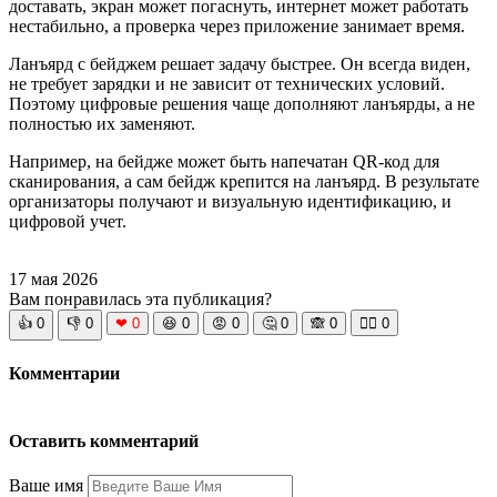
доставать, экран может погаснуть, интернет может работать
нестабильно, а проверка через приложение занимает время.
Ланъярд с бейджем решает задачу быстрее. Он всегда виден,
не требует зарядки и не зависит от технических условий.
Поэтому цифровые решения чаще дополняют ланъярды, а не
полностью их заменяют.
Например, на бейдже может быть напечатан QR-код для
сканирования, а сам бейдж крепится на ланъярд. В результате
организаторы получают и визуальную идентификацию, и
цифровой учет.
17 мая 2026
Вам понравилась эта публикация?
👍
0
👎
0
❤
0
😆
0
😡
0
🤔
0
🙈
0
🧘‍♀️
0
Комментарии
Оставить комментарий
Ваше имя