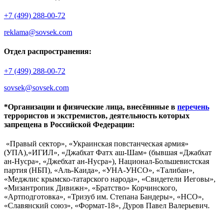
+7 (499) 288-00-72
reklama@sovsek.com
Отдел распространения:
+7 (499) 288-00-72
sovsek@sovsek.com
*Организации и физические лица, внесённные в
перечень
террористов и экстремистов, деятельность которых
запрещена в Российской Федерации:
«Правый сектор», «Украинская повстанческая армия»
(УПА),«ИГИЛ», «Джабхат Фатх аш-Шам» (бывшая «Джабхат
ан-Нусра», «Джебхат ан-Нусра»), Национал-Большевистская
партия (НБП), «Аль-Каида», «УНА-УНСО», «Талибан»,
«Меджлис крымско-татарского народа», «Свидетели Иеговы»,
«Мизантропик Дивижн», «Братство» Корчинского,
«Артподготовка», «Тризуб им. Степана Бандеры», «НСО»,
«Славянский союз», «Формат-18», Дуров Павел Валерьевич.