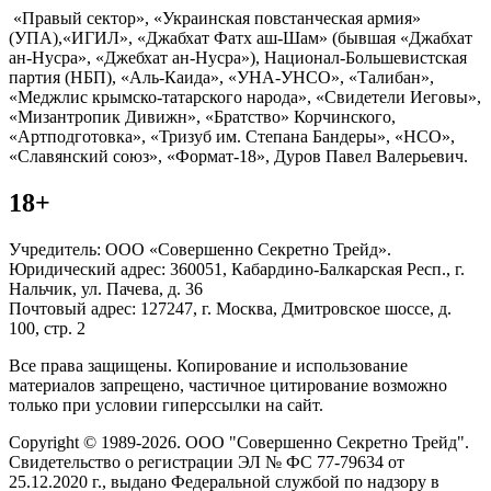
«Правый сектор», «Украинская повстанческая армия»
(УПА),«ИГИЛ», «Джабхат Фатх аш-Шам» (бывшая «Джабхат
ан-Нусра», «Джебхат ан-Нусра»), Национал-Большевистская
партия (НБП), «Аль-Каида», «УНА-УНСО», «Талибан»,
«Меджлис крымско-татарского народа», «Свидетели Иеговы»,
«Мизантропик Дивижн», «Братство» Корчинского,
«Артподготовка», «Тризуб им. Степана Бандеры», «НСО»,
«Славянский союз», «Формат-18», Дуров Павел Валерьевич.
18+
Учредитель: ООО «Совершенно Секретно Трейд».
Юридический адрес: 360051, Кабардино-Балкарская Респ., г.
Нальчик, ул. Пачева, д. 36
Почтовый адрес: 127247, г. Москва, Дмитровское шоссе, д.
100, стр. 2
Все права защищены. Копирование и использование
материалов запрещено, частичное цитирование возможно
только при условии гиперссылки на сайт.
Copyright © 1989-2026. ООО "Совершенно Секретно Трейд".
Свидетельство о регистрации ЭЛ № ФС 77-79634 от
25.12.2020 г., выдано Федеральной службой по надзору в