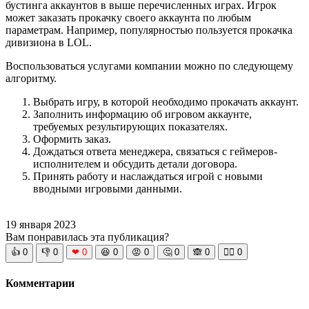
бустинга аккаунтов в выше перечисленных играх. Игрок
может заказать прокачку своего аккаунта по любым
параметрам. Например, популярностью пользуется прокачка
дивизиона в LOL.
Воспользоваться услугами компании можно по следующему
алгоритму.
Выбрать игру, в которой необходимо прокачать аккаунт.
Заполнить информацию об игровом аккаунте,
требуемых результирующих показателях.
Оформить заказ.
Дождаться ответа менеджера, связаться с геймеров-
исполнителем и обсудить детали договора.
Принять работу и наслаждаться игрой с новыми
вводными игровыми данными.
19 января 2023
Вам понравилась эта публикация?
👍
0
👎
0
❤
0
😆
0
😡
0
🤔
0
🙈
0
🧘‍♀️
0
Комментарии