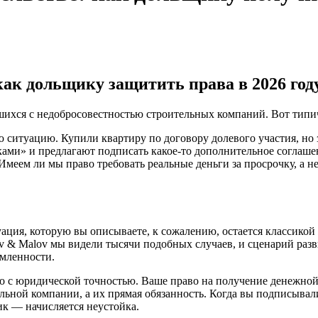
как дольщику защитить права в 2026 год
ихся с недобросовестностью строительных компаний. Вот типичн
 ситуацию. Купили квартиру по договору долевого участия, но 
ми» и предлагают подписать какое-то дополнительное соглашени
Имеем ли мы право требовать реальные деньги за просрочку, а не
ия, которую вы описываете, к сожалению, остается классикой ж
v & Malov мы видели тысячи подобных случаев, и сценарий разви
омленности.
но с юридической точностью. Ваше право на получение денежной
ьной компании, а их прямая обязанность. Когда вы подписывали
ик — начисляется неустойка.