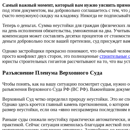
Самый важный момент, который вам нужно уяснить прямо 
под этим документом, вы добровольно соглашаетесь с тем, что
(часто ненужную) скидку на кладовку. Никогда не подписыва
Теперь о деньгах. Сумма неустойки для граждан (физических 
на день исполнения обязательства, умноженная на два. Учитыв
компенсация может составлять десятки процентов от стоимости
деньги добровольно после вашей претензии, суд присуждет ва
Однако застройщики прекрасно понимают, что обычный человек
просто конфликт двух сторон, это полноценные
строительные 
юристы строительных гигантов рассчитывают на то, что вы уст
Разъяснение Пленума Верховного Суда
Чтобы понять, как на вашу ситуацию посмотрит судья, нужно 
разъяснения Верховного Суда РФ (ВС РФ). Важнейшим докумен
Верховный Суд четко определил природу неустойки. Это не спо
Однако здесь кроется главный камень преткновения, о котором 
размер неустойки, если она «явно несоразмерна последствиям 
Раньше суды снижали неустойку практически автоматически, ин
практикой. Сейчас ситуация изменилась благодаря жесткой по
мотивированному заявлению ответчика. Застройщик не может пр