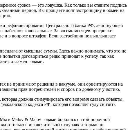
реносе сроков — это ловушка. Как только вы ставите подпись
 указанный период. Вы прощаете долг застройщику в обмен на
сацию.
тавки рефинансирования Центрального банка РФ, действующей
мы набегают колоссальные. За восемь месяцев просрочки
не и в вопросе штрафов. Если застройщик не выплачивает
предлагают смешные суммы. Здесь важно понимать, что это не
 попытки договориться редко приводят к успеху, так как
кания отлажен годами.
стах не принимают решения в вакууме, они ориентируются на
 защиты прав потребителей и споров по долевому участию.
 которая должна стимулировать его вовремя сдавать объекты.
Гражданского кодекса РФ, которая позволяет суду снизить
. Мы в Malov & Malov годами боролись с этой порочной
ожно только в исключительных случаях и только по
ва того, что выплата полной суммы приведет к необоснованной