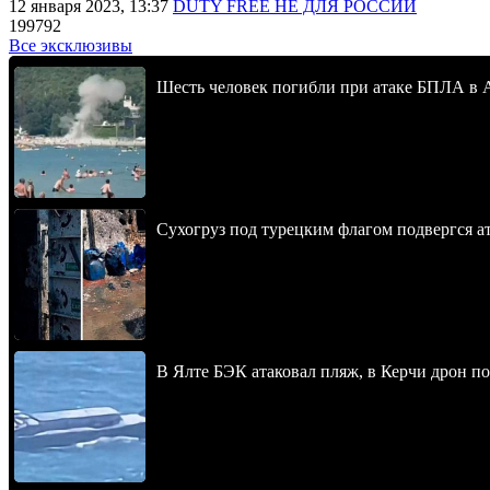
12 января 2023, 13:37
DUTY FREE НЕ ДЛЯ РОССИИ
199792
Все эксклюзивы
Шесть человек погибли при атаке БПЛА в 
Сухогруз под турецким флагом подвергся 
В Ялте БЭК атаковал пляж, в Керчи дрон п