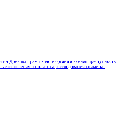
утин
Дональд Трамп
власть
организованная преступность
ные отношения и политика
расследования
криминал,