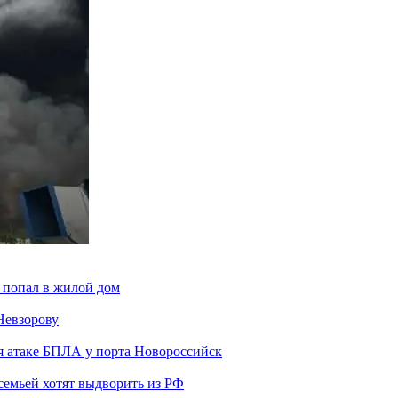
 попал в жилой дом
Невзорову
я атаке БПЛА у порта Новороссийск
семьей хотят выдворить из РФ