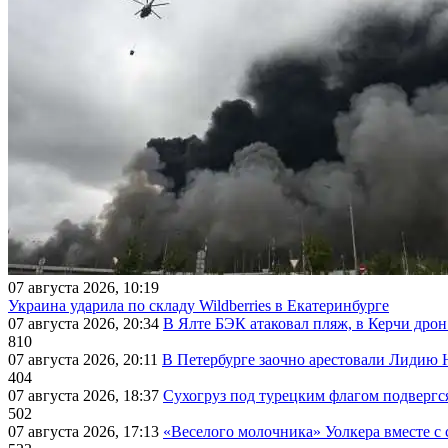
07 августа 2026, 10:19
Украина ударила по складу Wildberries в Екатеринбурге
07 августа 2026, 20:34
В Ялте БЭК атаковал пляж, в Керчи дрон
810
07 августа 2026, 20:11
В Петербурге заочно арестовали Лидию 
404
07 августа 2026, 18:37
Сухогруз под турецким флагом подвергс
502
07 августа 2026, 17:13
«Веселого молочника» Уолкера вместе с 