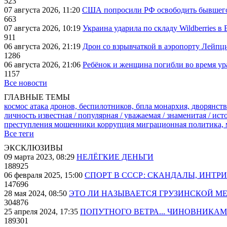
523
07 августа 2026, 11:20
США попросили РФ освободить бывшего 
663
07 августа 2026, 10:19
Украина ударила по складу Wildberries в
911
06 августа 2026, 21:19
Дрон со взрывчаткой в аэропорту Лейпци
1286
06 августа 2026, 21:06
Ребёнок и женщина погибли во время ур
1157
Все новости
ГЛАВНЫЕ ТЕМЫ
космос
атака дронов, беспилотников, бпла
монархия, дворянств
личность известная / популярная / уважаемая / знаменитая / ис
преступления
мошенники
коррупция
миграционная политика,
Все теги
ЭКСКЛЮЗИВЫ
09 марта 2023, 08:29
НЕЛЁГКИЕ ДЕНЬГИ
188925
06 февраля 2025, 15:00
СПОРТ В СССР: СКАНДАЛЫ, ИНТР
147696
28 мая 2024, 08:50
ЭТО ЛИ НАЗЫВАЕТСЯ ГРУЗИНСКОЙ М
304876
25 апреля 2024, 17:35
ПОПУТНОГО ВЕТРА... ЧИНОВНИКАМ
189301