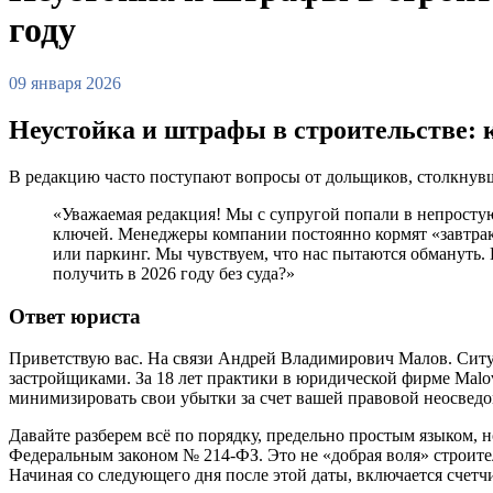
году
09 января 2026
Неустойка и штрафы в строительстве: 
В редакцию часто поступают вопросы от дольщиков, столкнувш
«Уважаемая редакция! Мы с супругой попали в непростую
ключей. Менеджеры компании постоянно кормят «завтрака
или паркинг. Мы чувствуем, что нас пытаются обмануть. 
получить в 2026 году без суда?»
Ответ юриста
Приветствую вас. На связи Андрей Владимирович Малов. Ситуац
застройщиками. За 18 лет практики в юридической фирме Malo
минимизировать свои убытки за счет вашей правовой неосвед
Давайте разберем всё по порядку, предельно простым языком, 
Федеральным законом № 214-ФЗ. Это не «добрая воля» строител
Начиная со следующего дня после этой даты, включается счетч