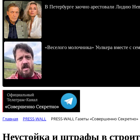
В Петербурге заочно арестовали Лидию Не
«Веселого молочника» Уолкера вместе с се
Главная
PRESS-WALL
PRESS-WALL Газеты «Совершенно Секретно»
Неустойка и штрафы в строите