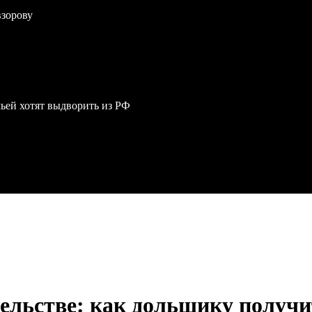
взорову
мьей хотят выдворить из РФ
льстве: как дольщику получит