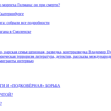
морпеха Гилмана: он при смерти?
 Екатеринбурге
га: собрали все подробности
агана в Смоленске
о, царская семья
шпионаж, разведка, контрразведка
Владимир П
торическая
терроризм
литература, детектив, рассказы
международ
 мигранты
интервью
ИГИ И «ПОДКОВЁРНАЯ» БОРЬБА
ЕЧТОЙ?
?