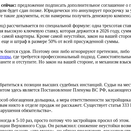
сейчас:
предложение подписать дополнительное соглашение о пе
 дом будет сдан позже. Юридически это аннулирует просрочку за
йте такие документы, если намерены получить денежную компен
лиц) рассчитывается по специальной формуле: одна трехсотая с
ая высокую ключевую ставку, которая держится в 2026 году, сум
 самой квартиры. Кроме самой неустойки, закон на вашей сторо
м еще и штраф в размере 50% от всей присужденной суммы.
 боится судов. Поэтому они либо игнорируют претензии, либо 
споры
, где требуется профессиональный подход. Самостоятельные
анете и отступите. Но закон на вашей стороне, и механизм взыс
обратиться к позиции высших судебных инстанций. Судьи на ме
том здесь является Постановление Пленума ВС РФ, касающееся
соб обогащения дольщика, а мера ответственности застройщика,
вам никто в отделе продаж не расскажет. Существует статья 333 
нарушения обязательства».
огда в 5-10 раз, просто потому что застройщик просил об этом
зиции Верховного Суда. Он разъяснил: снижение неустойки возм
осто сказать «это много», он обязан представить доказательст