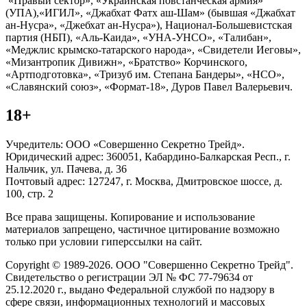
«Правый сектор», «Украинская повстанческая армия»
(УПА),«ИГИЛ», «Джабхат Фатх аш-Шам» (бывшая «Джабхат
ан-Нусра», «Джебхат ан-Нусра»), Национал-Большевистская
партия (НБП), «Аль-Каида», «УНА-УНСО», «Талибан»,
«Меджлис крымско-татарского народа», «Свидетели Иеговы»,
«Мизантропик Дивижн», «Братство» Корчинского,
«Артподготовка», «Тризуб им. Степана Бандеры», «НСО»,
«Славянский союз», «Формат-18», Дуров Павел Валерьевич.
18+
Учредитель: ООО «Совершенно Секретно Трейд».
Юридический адрес: 360051, Кабардино-Балкарская Респ., г.
Нальчик, ул. Пачева, д. 36
Почтовый адрес: 127247, г. Москва, Дмитровское шоссе, д.
100, стр. 2
Все права защищены. Копирование и использование
материалов запрещено, частичное цитирование возможно
только при условии гиперссылки на сайт.
Copyright © 1989-2026. ООО "Совершенно Секретно Трейд".
Свидетельство о регистрации ЭЛ № ФС 77-79634 от
25.12.2020 г., выдано Федеральной службой по надзору в
сфере связи, информационных технологий и массовых