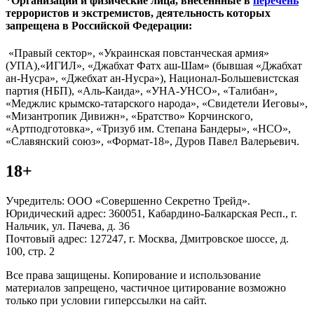
*Организации и физические лица, внесённные в
перечень
террористов и экстремистов, деятельность которых
запрещена в Российской Федерации:
«Правый сектор», «Украинская повстанческая армия»
(УПА),«ИГИЛ», «Джабхат Фатх аш-Шам» (бывшая «Джабхат
ан-Нусра», «Джебхат ан-Нусра»), Национал-Большевистская
партия (НБП), «Аль-Каида», «УНА-УНСО», «Талибан»,
«Меджлис крымско-татарского народа», «Свидетели Иеговы»,
«Мизантропик Дивижн», «Братство» Корчинского,
«Артподготовка», «Тризуб им. Степана Бандеры», «НСО»,
«Славянский союз», «Формат-18», Дуров Павел Валерьевич.
18+
Учредитель: ООО «Совершенно Секретно Трейд».
Юридический адрес: 360051, Кабардино-Балкарская Респ., г.
Нальчик, ул. Пачева, д. 36
Почтовый адрес: 127247, г. Москва, Дмитровское шоссе, д.
100, стр. 2
Все права защищены. Копирование и использование
материалов запрещено, частичное цитирование возможно
только при условии гиперссылки на сайт.